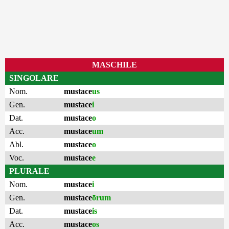
MASCHILE
SINGOLARE
Nom.
mustace
us
Gen.
mustace
i
Dat.
mustace
o
Acc.
mustace
um
Abl.
mustace
o
Voc.
mustace
e
PLURALE
Nom.
mustace
i
Gen.
mustace
ōrum
Dat.
mustace
is
Acc.
mustace
os