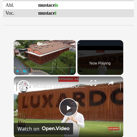
Abl.
mustace
is
Voc.
mustace
i
×
Now Playing
×
Play
Unmute
Fullscreen
MUSEO LUXARDO: Un Viaggio nel Tempo e nel Gusto
Play
Watch on
Video