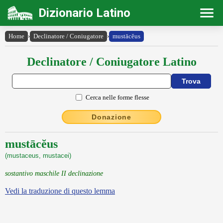
Dizionario Latino
Home
›
Declinatore / Coniugatore
›
mustācĕus
Declinatore / Coniugatore Latino
Cerca nelle forme flesse
Donazione
mustācĕus
(mustaceus, mustacei)
sostantivo maschile II declinazione
Vedi la traduzione di questo lemma