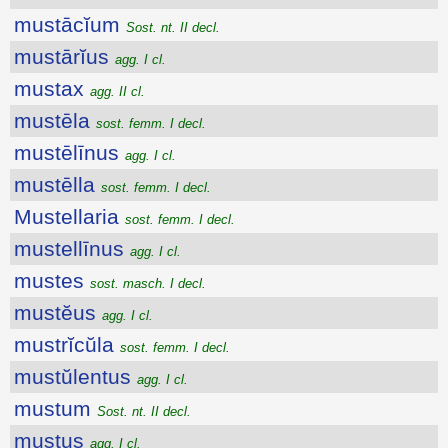
mustācĭum
Sost. nt. II decl.
mustārĭus
agg. I cl.
mustax
agg. II cl.
mustēla
sost. femm. I decl.
mustēlīnus
agg. I cl.
mustēlla
sost. femm. I decl.
Mustellaria
sost. femm. I decl.
mustellīnus
agg. I cl.
mustes
sost. masch. I decl.
mustĕus
agg. I cl.
mustrĭcŭla
sost. femm. I decl.
mustŭlentus
agg. I cl.
mustum
Sost. nt. II decl.
mustus
agg. I cl.