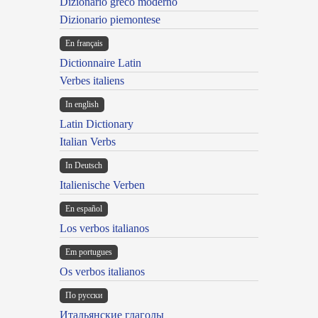
Dizionario greco moderno
Dizionario piemontese
En français
Dictionnaire Latin
Verbes italiens
In english
Latin Dictionary
Italian Verbs
In Deutsch
Italienische Verben
En español
Los verbos italianos
Em portugues
Os verbos italianos
По русски
Итальянские глаголы