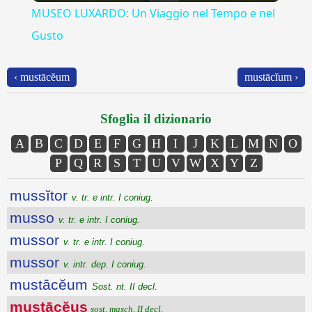
MUSEO LUXARDO: Un Viaggio nel Tempo e nel
Gusto
‹ mustācĕum
mustācĭum ›
Sfoglia il dizionario
A
B
C
D
E
F
G
H
I
J
K
L
M
N
O
P
Q
R
S
T
U
V
W
X
Y
Z
mussĭtor
v. tr. e intr. I coniug.
musso
v. tr. e intr. I coniug.
mussor
v. tr. e intr. I coniug.
mussor
v. intr. dep. I coniug.
mustācĕum
Sost. nt. II decl.
mustācĕus
sost. masch. II decl.