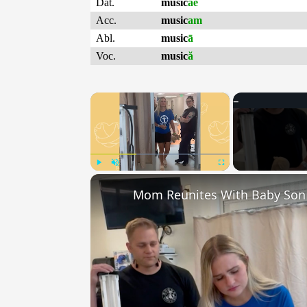
Dat.
music
ae
Acc.
music
am
Abl.
music
ā
Voc.
music
ă
×
Play
Unmute
Fullscreen
Mom Reunites With Baby Son A