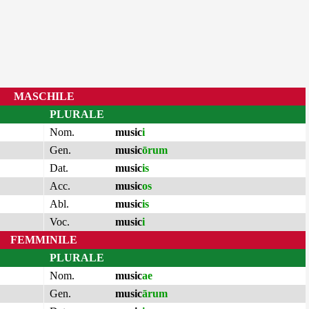
MASCHILE
PLURALE
Nom.
music
i
Gen.
music
ōrum
Dat.
music
is
Acc.
music
os
Abl.
music
is
Voc.
music
i
FEMMINILE
PLURALE
Nom.
music
ae
Gen.
music
ārum