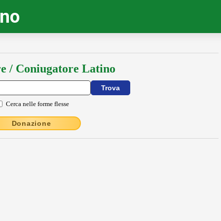
ino
e / Coniugatore Latino
Cerca nelle forme flesse
Donazione