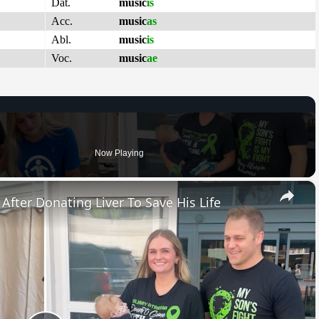
Dat.
music
is
Acc.
music
as
Abl.
music
is
Voc.
music
ae
Now Playing
×
fter Donating Liver To Save His Life