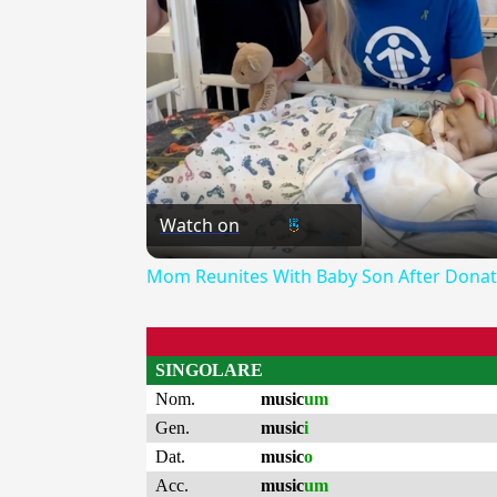
Watch on
Mom Reunites With Baby Son After Donatin
SINGOLARE
Nom.
music
um
Gen.
music
i
Dat.
music
o
Acc.
music
um