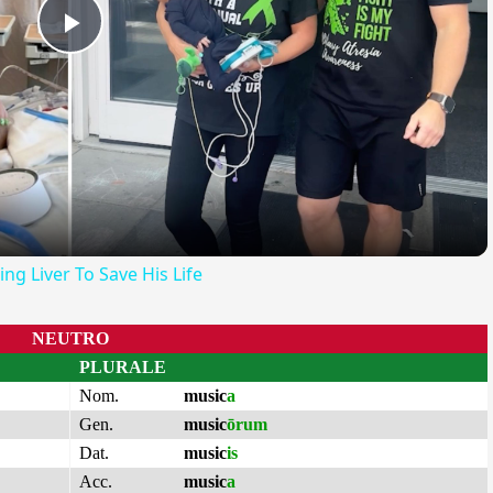
Play
Video
g Liver To Save His Life
NEUTRO
PLURALE
Nom.
music
a
Gen.
music
ōrum
Dat.
music
is
Acc.
music
a