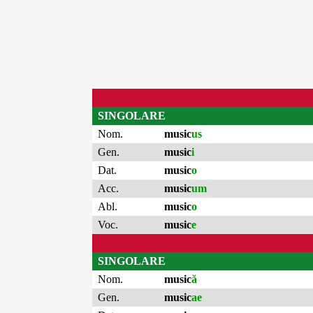
SINGOLARE
Nom.
music
us
Gen.
music
i
Dat.
music
o
Acc.
music
um
Abl.
music
o
Voc.
music
e
SINGOLARE
Nom.
music
ă
Gen.
music
ae