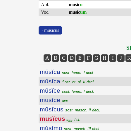
Abl.
music
o
Voc.
music
um
‹ mūsĭcus
Sf
A
B
C
D
E
F
G
H
I
J
K
mūsĭca
sost. femm. I decl.
mūsĭca
Sost. nt. pl. II decl.
mūsĭce
sost. femm. I decl.
mūsĭcē
avv.
mūsĭcus
sost. masch. II decl.
mūsĭcus
agg. I cl.
mŭsĭmo
sost. masch. III decl.