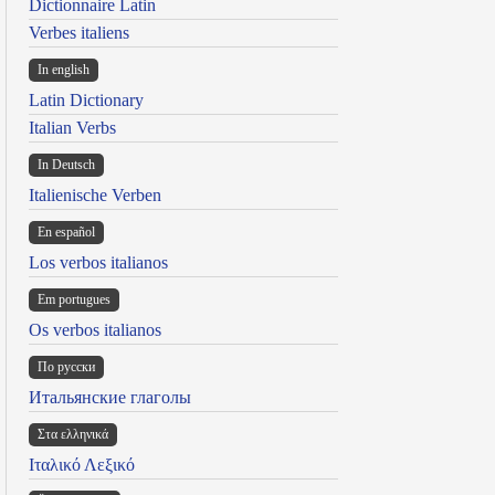
Dictionnaire Latin
Verbes italiens
In english
Latin Dictionary
Italian Verbs
In Deutsch
Italienische Verben
En español
Los verbos italianos
Em portugues
Os verbos italianos
По русски
Итальянские глаголы
Στα ελληνικά
Ιταλικό Λεξικό