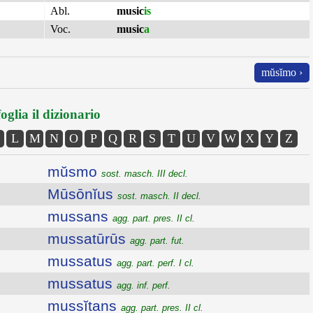
Abl.
music
is
Voc.
music
a
mŭsĭmo ›
oglia il dizionario
L
M
N
O
P
Q
R
S
T
U
V
W
X
Y
Z
mŭsmo
sost. masch. III decl.
Mūsōnĭus
sost. masch. II decl.
mussans
agg. part. pres. II cl.
mussatūrūs
agg. part. fut.
mussatus
agg. part. perf. I cl.
mussatus
agg. inf. perf.
mussĭtans
agg. part. pres. II cl.