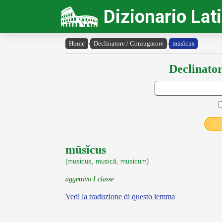
Dizionario Lat
Home
›
Declinatore / Coniugatore
›
mūsĭcus
Declinator
mūsĭcus
(musicus, musică, musicum)
aggettivo I classe
Vedi la traduzione di questo lemma