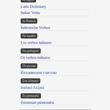
Latin Dictionary
Italian Verbs
In Deutsch
Italienische Verben
En español
Los verbos italianos
Em portugues
Os verbos italianos
По русски
Итальянские глаголы
Στα ελληνικά
Ιταλικό Λεξικό
Ën piemontèis
Dissionari piemontèis