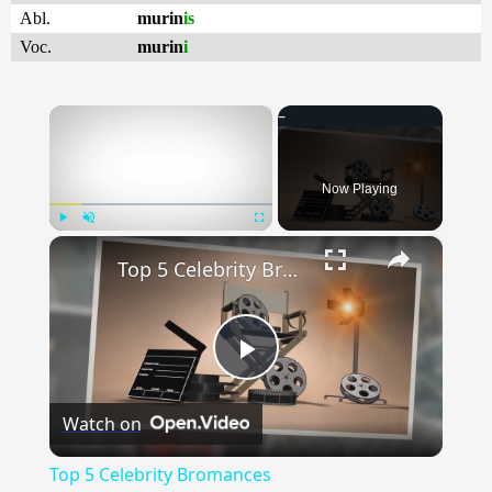
Abl.
murin
is
Voc.
murin
i
×
Now Playing
×
Play
Unmute
Fullscreen
Top 5 Celebrity Bromances
Play
Watch on
Video
Top 5 Celebrity Bromances