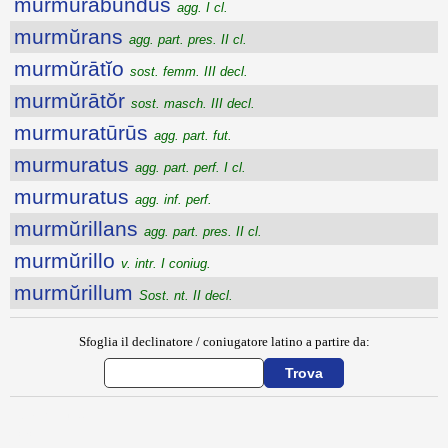
murmŭrābundus
agg. I cl.
murmŭrans
agg. part. pres. II cl.
murmŭrātĭo
sost. femm. III decl.
murmŭrātŏr
sost. masch. III decl.
murmuratūrūs
agg. part. fut.
murmuratus
agg. part. perf. I cl.
murmuratus
agg. inf. perf.
murmŭrillans
agg. part. pres. II cl.
murmŭrillo
v. intr. I coniug.
murmŭrillum
Sost. nt. II decl.
Sfoglia il declinatore / coniugatore latino a partire da:
{{ID:MURINUS100}}
---CACHE---