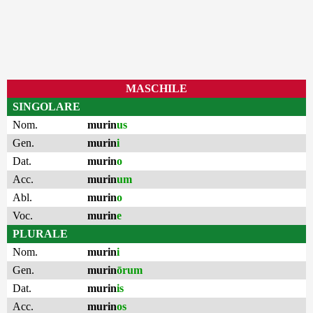
MASCHILE
SINGOLARE
Nom.
murin
us
Gen.
murin
i
Dat.
murin
o
Acc.
murin
um
Abl.
murin
o
Voc.
murin
e
PLURALE
Nom.
murin
i
Gen.
murin
ōrum
Dat.
murin
is
Acc.
murin
os