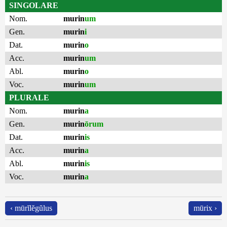
SINGOLARE
Nom.
murin
um
Gen.
murin
i
Dat.
murin
o
Acc.
murin
um
Abl.
murin
o
Voc.
murin
um
PLURALE
Nom.
murin
a
Gen.
murin
ōrum
Dat.
murin
is
Acc.
murin
a
Abl.
murin
is
Voc.
murin
a
‹ mūrĭlĕgŭlus
mūrix ›