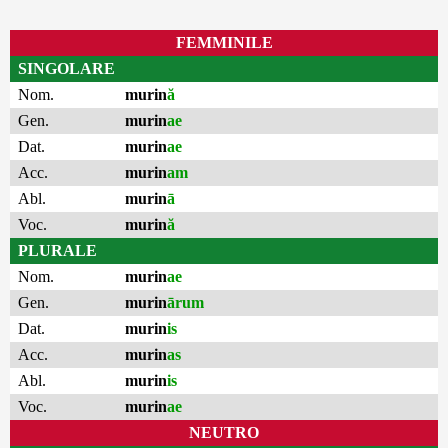
FEMMINILE
SINGOLARE
Nom.
murin
ă
Gen.
murin
ae
Dat.
murin
ae
Acc.
murin
am
Abl.
murin
ā
Voc.
murin
ă
PLURALE
Nom.
murin
ae
Gen.
murin
ārum
Dat.
murin
is
Acc.
murin
as
Abl.
murin
is
Voc.
murin
ae
NEUTRO