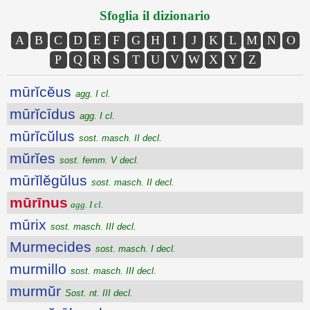
Sfoglia il dizionario
A
B
C
D
E
F
G
H
I
J
K
L
M
N
O
P
Q
R
S
T
U
V
W
X
Y
Z
mūrĭcĕus
agg. I cl.
mūrĭcīdus
agg. I cl.
mūrĭcŭlus
sost. masch. II decl.
mŭrĭes
sost. femm. V decl.
mūrĭlĕgŭlus
sost. masch. II decl.
mūrīnus
agg. I cl.
mūrix
sost. masch. III decl.
Murmecides
sost. masch. I decl.
murmillo
sost. masch. III decl.
murmŭr
Sost. nt. III decl.