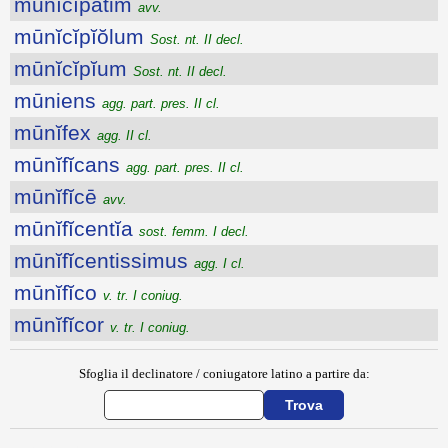
mūnĭcĭpātim
avv.
mūnĭcĭpĭŏlum
Sost. nt. II decl.
mūnĭcĭpĭum
Sost. nt. II decl.
mūniens
agg. part. pres. II cl.
mūnĭfex
agg. II cl.
mūnĭfĭcans
agg. part. pres. II cl.
mūnĭfĭcē
avv.
mūnĭfĭcentĭa
sost. femm. I decl.
mūnĭfĭcentissimus
agg. I cl.
mūnĭfĭco
v. tr. I coniug.
mūnĭfĭcor
v. tr. I coniug.
Sfoglia il declinatore / coniugatore latino a partire da: