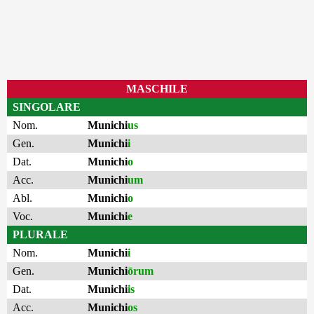
MASCHILE
SINGOLARE
Nom.
Munichi
us
Gen.
Munichi
i
Dat.
Munichi
o
Acc.
Munichi
um
Abl.
Munichi
o
Voc.
Munichi
e
PLURALE
Nom.
Munichi
i
Gen.
Munichi
ōrum
Dat.
Munichi
is
Acc.
Munichi
os