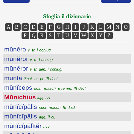
Sfoglia il dizionario
A
B
C
D
E
F
G
H
I
J
K
L
M
N
O
P
Q
R
S
T
U
V
W
X
Y
Z
mūnĕro
v. tr. I coniug.
mūnĕror
v. tr. I coniug.
mūnĕror
v. tr. dep. I coniug.
mūnĭa
Sost. nt. pl. III decl.
mūnĭceps
sost. masch. e femm. III decl.
Mūnichius
agg. I cl.
mūnĭcĭpālis
sost. masch. III decl.
mūnĭcĭpālis
agg. II cl.
mūnĭcĭpālĭtĕr
avv.