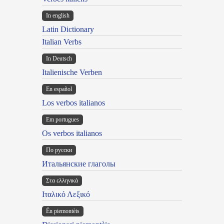
In english
Latin Dictionary
Italian Verbs
In Deutsch
Italienische Verben
En español
Los verbos italianos
Em portugues
Os verbos italianos
По русски
Итальянские глаголы
Στα ελληνικά
Ιταλικό Λεξικό
Ën piemontèis