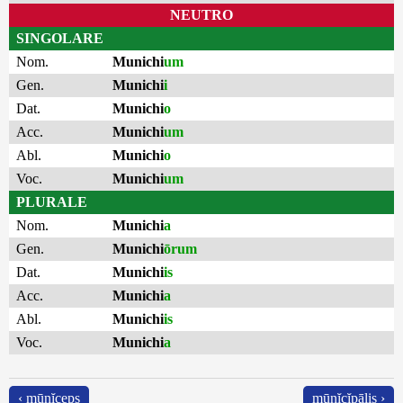
NEUTRO
SINGOLARE
Nom.
Munichi
um
Gen.
Munichi
i
Dat.
Munichi
o
Acc.
Munichi
um
Abl.
Munichi
o
Voc.
Munichi
um
PLURALE
Nom.
Munichi
a
Gen.
Munichi
ōrum
Dat.
Munichi
is
Acc.
Munichi
a
Abl.
Munichi
is
Voc.
Munichi
a
‹ mūnĭceps
mūnĭcĭpālis ›