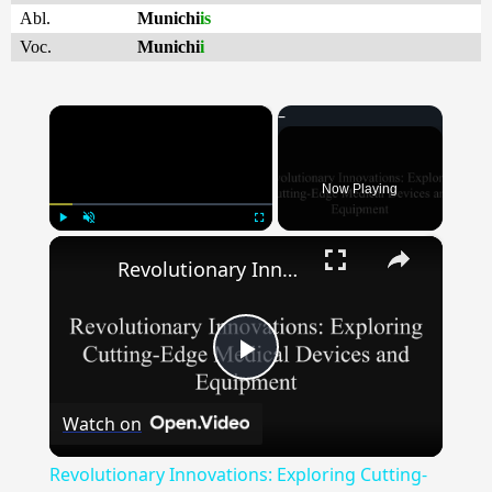
Abl.
Munichi
is
Voc.
Munichi
i
×
Now Playing
×
Play
Unmute
Fullscreen
Revolutionary Innovations: Exploring Cutting-Edge Medical Devices & Equipment
Play
Watch on
Video
Revolutionary Innovations: Exploring Cutting-