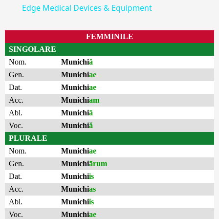
Edge Medical Devices & Equipment
FEMMINILE
SINGOLARE
Nom.
Munichi
ă
Gen.
Munichi
ae
Dat.
Munichi
ae
Acc.
Munichi
am
Abl.
Munichi
ā
Voc.
Munichi
ă
PLURALE
Nom.
Munichi
ae
Gen.
Munichi
ārum
Dat.
Munichi
is
Acc.
Munichi
as
Abl.
Munichi
is
Voc.
Munichi
ae