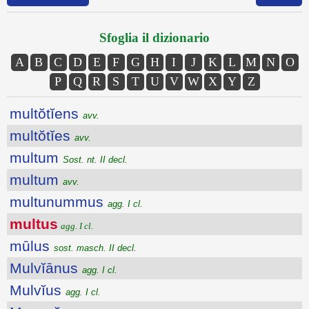
Sfoglia il dizionario
A
B
C
D
E
F
G
H
I
J
K
L
M
N
O
P
Q
R
S
T
U
V
W
X
Y
Z
multŏtĭens
avv.
multŏtĭes
avv.
multum
Sost. nt. II decl.
multum
avv.
multunummus
agg. I cl.
multus
agg. I cl.
mūlus
sost. masch. II decl.
Mulvĭānus
agg. I cl.
Mulvĭus
agg. I cl.