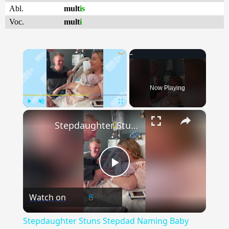
Abl.
mult
is
Voc.
mult
i
×
Now Playing
×
Play
Unmute
Fullscreen
Stepdaughter Stuns Stepdad Naming Baby After Him
Play
Watch on
Video
Stepdaughter Stuns Stepdad Naming Baby