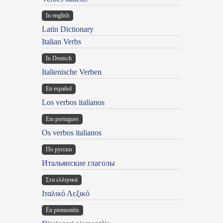
In english
Latin Dictionary
Italian Verbs
In Deutsch
Italienische Verben
En español
Los verbos italianos
Em portugues
Os verbos italianos
По русски
Итальянские глаголы
Στα ελληνικά
Ιταλικό Λεξικό
Ën piemontèis