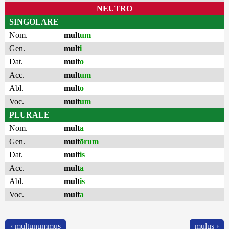
NEUTRO
SINGOLARE
Nom.
mult
um
Gen.
mult
i
Dat.
mult
o
Acc.
mult
um
Abl.
mult
o
Voc.
mult
um
PLURALE
Nom.
mult
a
Gen.
mult
ōrum
Dat.
mult
is
Acc.
mult
a
Abl.
mult
is
Voc.
mult
a
‹ multunummus
mūlus ›