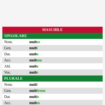
MASCHILE
SINGOLARE
Nom.
mult
us
Gen.
mult
i
Dat.
mult
o
Acc.
mult
um
Abl.
mult
o
Voc.
mult
e
PLURALE
Nom.
mult
i
Gen.
mult
ōrum
Dat.
mult
is
Acc.
mult
os