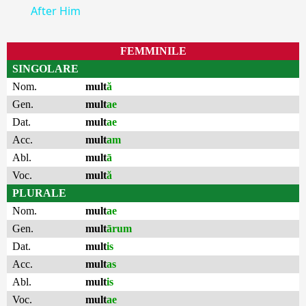
After Him
FEMMINILE
SINGOLARE
Nom.
mult
ă
Gen.
mult
ae
Dat.
mult
ae
Acc.
mult
am
Abl.
mult
ā
Voc.
mult
ă
PLURALE
Nom.
mult
ae
Gen.
mult
ārum
Dat.
mult
is
Acc.
mult
as
Abl.
mult
is
Voc.
mult
ae