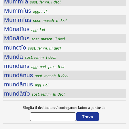
Mummĭa
sost. femm. I decl.
Mummĭus
agg. I cl.
Mummĭus
sost. masch. II decl.
Mŭnātĭus
agg. I cl.
Mŭnātĭus
sost. masch. II decl.
munctĭo
sost. femm. III decl.
Munda
sost. femm. I decl.
mundans
agg. part. pres. II cl.
mundānus
sost. masch. II decl.
mundānus
agg. I cl.
mundātĭo
sost. femm. III decl.
Sfoglia il declinatore / coniugatore latino a partire da: