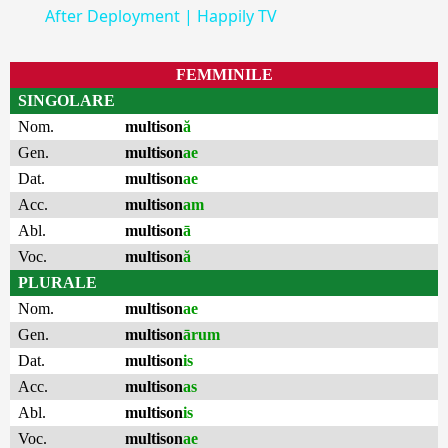
After Deployment | Happily TV
FEMMINILE
SINGOLARE
Nom.
multison
ă
Gen.
multison
ae
Dat.
multison
ae
Acc.
multison
am
Abl.
multison
ā
Voc.
multison
ă
PLURALE
Nom.
multison
ae
Gen.
multison
ārum
Dat.
multison
is
Acc.
multison
as
Abl.
multison
is
Voc.
multison
ae