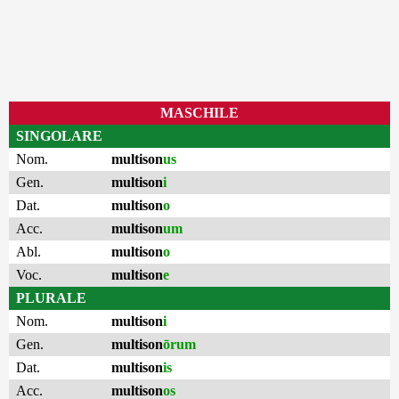
MASCHILE
SINGOLARE
Nom.
multison
us
Gen.
multison
i
Dat.
multison
o
Acc.
multison
um
Abl.
multison
o
Voc.
multison
e
PLURALE
Nom.
multison
i
Gen.
multison
ōrum
Dat.
multison
is
Acc.
multison
os