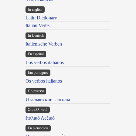
In english
Latin Dictionary
Italian Verbs
In Deutsch
Italienische Verben
En español
Los verbos italianos
Em portugues
Os verbos italianos
По русски
Итальянские глаголы
Στα ελληνικά
Ιταλικό Λεξικό
Ën piemontèis