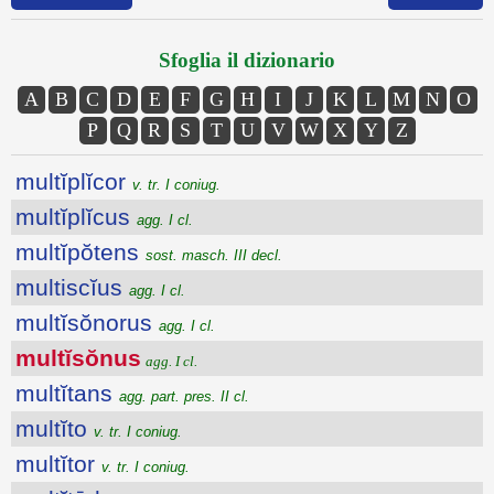
Sfoglia il dizionario
A
B
C
D
E
F
G
H
I
J
K
L
M
N
O
P
Q
R
S
T
U
V
W
X
Y
Z
multĭplĭcor
v. tr. I coniug.
multĭplĭcus
agg. I cl.
multĭpŏtens
sost. masch. III decl.
multiscĭus
agg. I cl.
multĭsŏnorus
agg. I cl.
multĭsŏnus
agg. I cl.
multĭtans
agg. part. pres. II cl.
multĭto
v. tr. I coniug.
multĭtor
v. tr. I coniug.