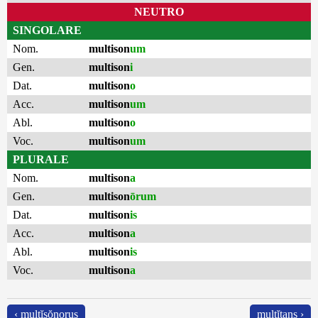
NEUTRO
SINGOLARE
Nom.
multison
um
Gen.
multison
i
Dat.
multison
o
Acc.
multison
um
Abl.
multison
o
Voc.
multison
um
PLURALE
Nom.
multison
a
Gen.
multison
ōrum
Dat.
multison
is
Acc.
multison
a
Abl.
multison
is
Voc.
multison
a
‹ multĭsŏnorus
multĭtans ›