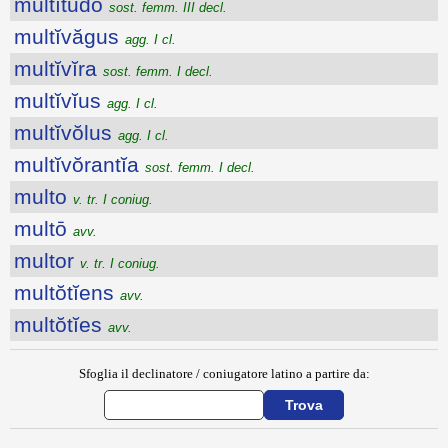
multĭtūdo
sost. femm. III decl.
multĭvăgus
agg. I cl.
multĭvĭra
sost. femm. I decl.
multĭvĭus
agg. I cl.
multĭvŏlus
agg. I cl.
multĭvŏrantĭa
sost. femm. I decl.
multo
v. tr. I coniug.
multō
avv.
multor
v. tr. I coniug.
multŏtĭens
avv.
multŏtĭes
avv.
Sfoglia il declinatore / coniugatore latino a partire da: