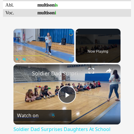
Abl.
multison
is
Voc.
multison
i
×
Now Playing
×
Play
Unmute
Fullscreen
Soldier Dad Surprises Daughters At School After Deployment | Happily TV
Play
Watch on
Video
Soldier Dad Surprises Daughters At School