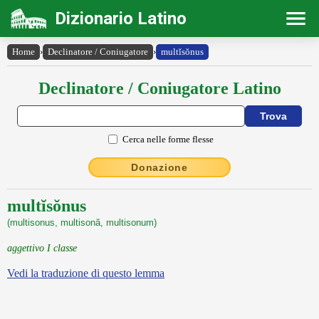
Dizionario Latino
Home
›
Declinatore / Coniugatore
›
multĭsŏnus
Declinatore / Coniugatore Latino
Cerca nelle forme flesse
Donazione
multĭsŏnus
(multisonus, multisonă, multisonum)
aggettivo I classe
Vedi la traduzione di questo lemma