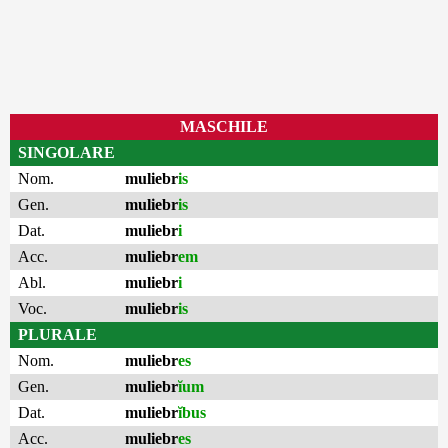
MASCHILE
SINGOLARE
Nom.
muliebr
is
Gen.
muliebr
is
Dat.
muliebr
i
Acc.
muliebr
em
Abl.
muliebr
i
Voc.
muliebr
is
PLURALE
Nom.
muliebr
es
Gen.
muliebr
ĭum
Dat.
muliebr
ĭbus
Acc.
muliebr
es