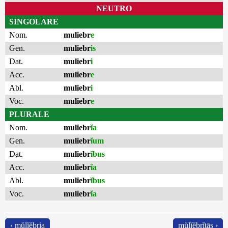
NEUTRO
SINGOLARE
Nom.
muliebr
e
Gen.
muliebr
is
Dat.
muliebr
i
Acc.
muliebr
e
Abl.
muliebr
i
Voc.
muliebr
e
PLURALE
Nom.
muliebr
ĭa
Gen.
muliebr
ĭum
Dat.
muliebr
ĭbus
Acc.
muliebr
ĭa
Abl.
muliebr
ĭbus
Voc.
muliebr
ĭa
‹ mŭlĭĕbria
mŭlĭĕbrĭtās ›