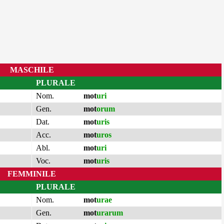
MASCHILE
PLURALE
Nom.
mot
uri
Gen.
mot
orum
Dat.
mot
uris
Acc.
mot
uros
Abl.
mot
uri
Voc.
mot
uris
FEMMINILE
PLURALE
Nom.
mot
urae
Gen.
mot
urarum