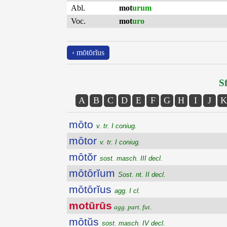
Abl.
mot
urum
Voc.
mot
uro
‹ mōtōrĭus
Sf
A
B
C
D
E
F
G
H
I
J
K
mōto
v. tr. I coniug.
mōtor
v. tr. I coniug.
mōtŏr
sost. masch. III decl.
mōtōrĭum
Sost. nt. II decl.
mōtōrĭus
agg. I cl.
motūrūs
agg. part. fut.
mōtŭs
sost. masch. IV decl.