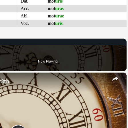
Dat.
mot
uris
Acc.
mot
uras
Abl.
mot
urae
Voc.
mot
uris
Now Playing
×
28th