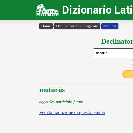
Dizionario Lat
Home
›
Declinatore / Coniugatore
›
motūrūs
Declinator
motūrūs
aggettivo participio futuro
Vedi la traduzione di questo lemma