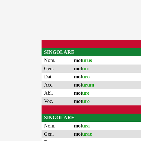
SINGOLARE
Nom.
mot
urus
Gen.
mot
uri
Dat.
mot
uro
Acc.
mot
urum
Abl.
mot
ure
Voc.
mot
uro
SINGOLARE
Nom.
mot
ura
Gen.
mot
urae