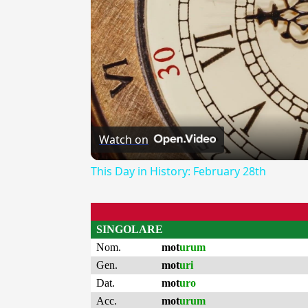
Watch on
This Day in History: February 28th
SINGOLARE
Nom.
mot
urum
Gen.
mot
uri
Dat.
mot
uro
Acc.
mot
urum