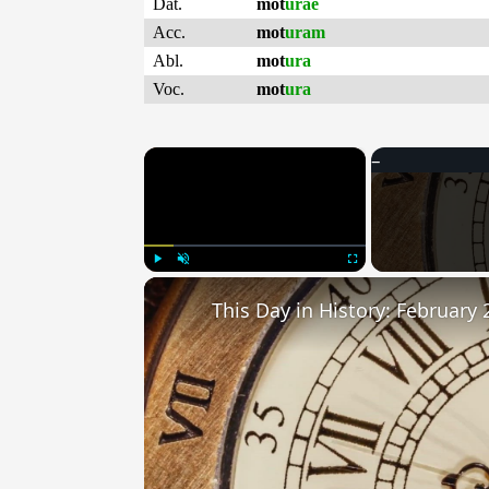
Dat.
mot
urae
Acc.
mot
uram
Abl.
mot
ura
Voc.
mot
ura
×
Play
Unmute
Fullscreen
This Day in History: February 