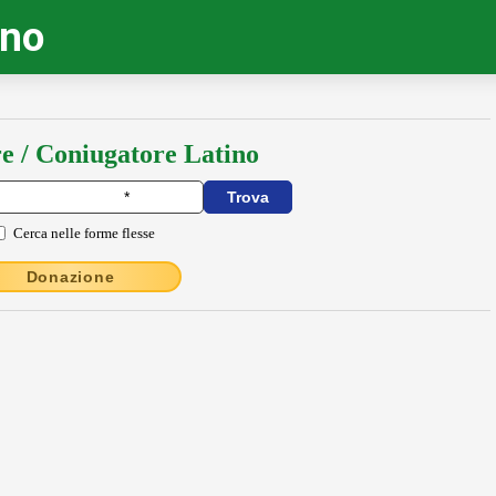
ino
e / Coniugatore Latino
Cerca nelle forme flesse
Donazione