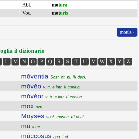
Abl.
mot
ura
Voc.
mot
uris
mōtŭs ›
oglia il dizionario
L
M
N
O
P
Q
R
S
T
U
V
W
X
Y
Z
mŏventia
Sost. nt. pl. III decl.
mŏvĕo
v. tr. e intr. II coniug.
mŏvĕor
v. tr. e intr. II coniug.
mox
avv.
Moysēs
sost. masch. III decl.
mū
inter.
mūccosus
agg. I cl.