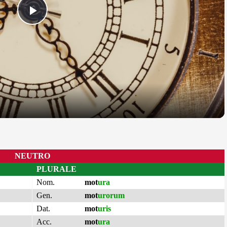
Play
Video
NEUTRO
PLURALE
Nom.
mot
ura
Gen.
mot
urorum
Dat.
mot
uris
Acc.
mot
ura