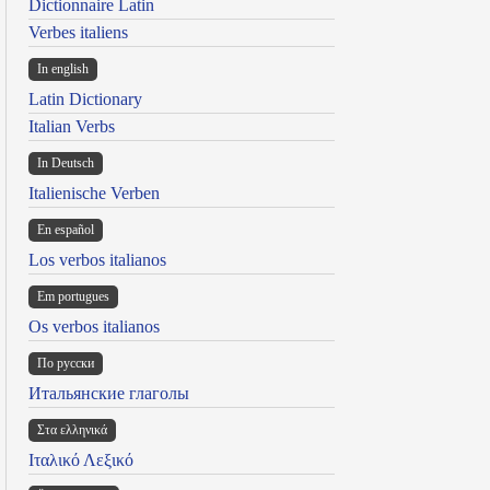
Dictionnaire Latin
Verbes italiens
In english
Latin Dictionary
Italian Verbs
In Deutsch
Italienische Verben
En español
Los verbos italianos
Em portugues
Os verbos italianos
По русски
Итальянские глаголы
Στα ελληνικά
Ιταλικό Λεξικό