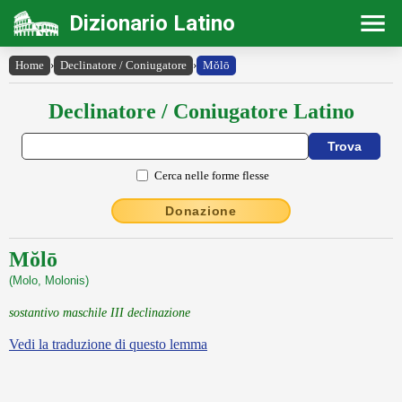
Dizionario Latino
Home
›
Declinatore / Coniugatore
›
Mŏlō
Declinatore / Coniugatore Latino
Cerca nelle forme flesse
Donazione
Mŏlō
(Molo, Molonis)
sostantivo maschile III declinazione
Vedi la traduzione di questo lemma