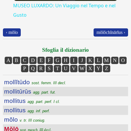
MUSEO LUXARDO: Un Viaggio nel Tempo e nel
Gusto
‹ mŏlo
mŏlŏchĭnārĭus ›
Sfoglia il dizionario
A
B
C
D
E
F
G
H
I
J
K
L
M
N
O
P
Q
R
S
T
U
V
W
X
Y
Z
mollĭtūdo
sost. femm. III decl.
mollitūrūs
agg. part. fut.
mollitus
agg. part. perf. I cl.
mollitus
agg. inf. perf.
mŏlo
v. tr. III coniug.
Mŏlō
sost. masch. III decl.