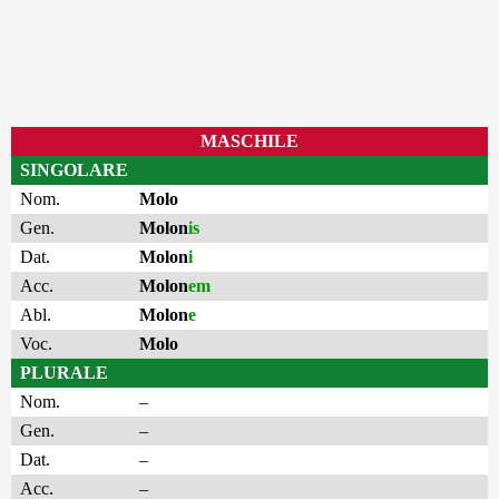
MASCHILE
SINGOLARE
Nom.
Molo
Gen.
Molon
is
Dat.
Molon
i
Acc.
Molon
em
Abl.
Molon
e
Voc.
Molo
PLURALE
Nom.
–
Gen.
–
Dat.
–
Acc.
–