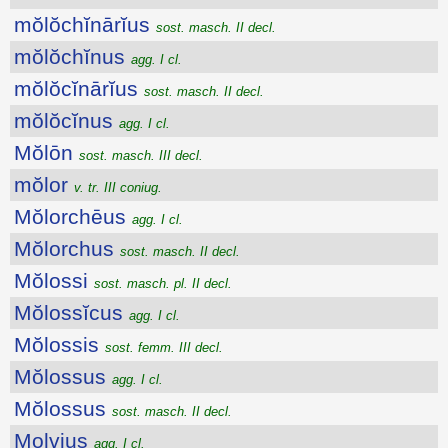
mŏlŏchĭnārĭus
sost. masch. II decl.
mŏlŏchĭnus
agg. I cl.
mŏlŏcĭnārĭus
sost. masch. II decl.
mŏlŏcĭnus
agg. I cl.
Mŏlōn
sost. masch. III decl.
mŏlor
v. tr. III coniug.
Mŏlorchēus
agg. I cl.
Mŏlorchus
sost. masch. II decl.
Mŏlossi
sost. masch. pl. II decl.
Mŏlossĭcus
agg. I cl.
Mŏlossis
sost. femm. III decl.
Mŏlossus
agg. I cl.
Mŏlossus
sost. masch. II decl.
Molvius
agg. I cl.