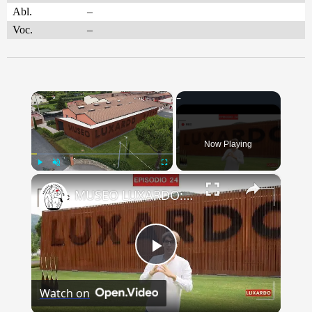
Abl.
–
Voc.
–
×
Now Playing
×
Play
Unmute
Fullscreen
MUSEO LUXARDO: Un Viaggio nel Tempo e nel Gusto
Play
Watch on
Video