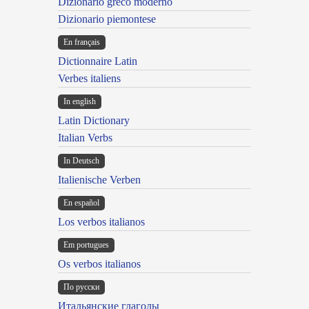
Dizionario greco moderno
Dizionario piemontese
En français
Dictionnaire Latin
Verbes italiens
In english
Latin Dictionary
Italian Verbs
In Deutsch
Italienische Verben
En español
Los verbos italianos
Em portugues
Os verbos italianos
По русски
Итальянские глаголы