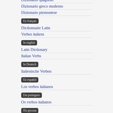
Dizionario greco moderno
Dizionario piemontese
En français
Dictionnaire Latin
Verbes italiens
In english
Latin Dictionary
Italian Verbs
In Deutsch
Italienische Verben
En español
Los verbos italianos
Em portugues
Os verbos italianos
По русски