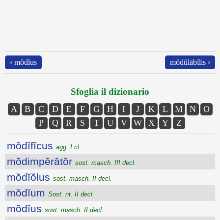
‹ mŏdĭus
mŏdŭlābĭlis ›
Sfoglia il dizionario
A
B
C
D
E
F
G
H
I
J
K
L
M
N
O
P
Q
R
S
T
U
V
W
X
Y
Z
mŏdĭfĭcus
agg. I cl.
mŏdimpĕrātŏr
sost. masch. III decl.
mŏdĭŏlus
sost. masch. II decl.
mŏdĭum
Sost. nt. II decl.
mŏdĭus
sost. masch. II decl.