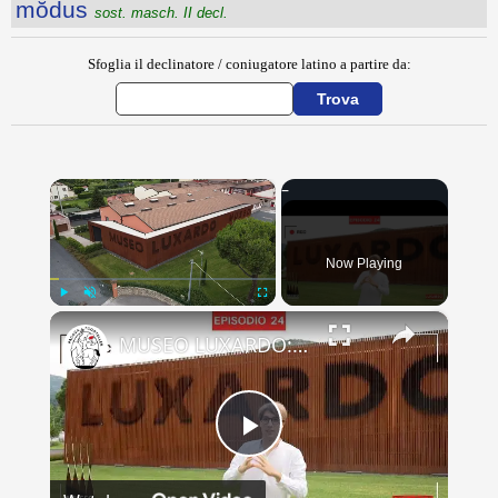
mŏdus
sost. masch. II decl.
Sfoglia il declinatore / coniugatore latino a partire da:
×
Now Playing
×
Play
Unmute
Fullscreen
MUSEO LUXARDO: Un Viaggio nel Tempo e nel Gusto
Play