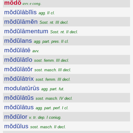
mŏdŏ
avv. e cong.
mŏdŭlābĭlis
agg. II cl.
mŏdŭlāmĕn
Sost. nt. III decl.
mŏdŭlāmentum
Sost. nt. II decl.
mŏdŭlans
agg. part. pres. II cl.
mŏdŭlātē
avv.
mŏdŭlātĭo
sost. femm. III decl.
mŏdŭlātŏr
sost. masch. III decl.
mŏdŭlātrix
sost. femm. III decl.
modulatūrūs
agg. part. fut.
mŏdŭlātŭs
sost. masch. IV decl.
mŏdŭlātus
agg. part. perf. I cl.
mŏdŭlor
v. tr. dep. I coniug.
mŏdŭlus
sost. masch. II decl.