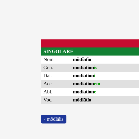
SINGOLARE
Nom.
mŏdĭātĭo
Gen.
modiation
is
Dat.
modiation
i
Acc.
modiation
em
Abl.
modiation
e
Voc.
mŏdĭātĭo
‹ mŏdĭālis