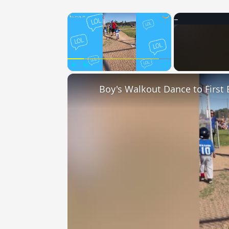
×
Play
Unmute
Fullscreen
Boy's Walkout Dance to First 