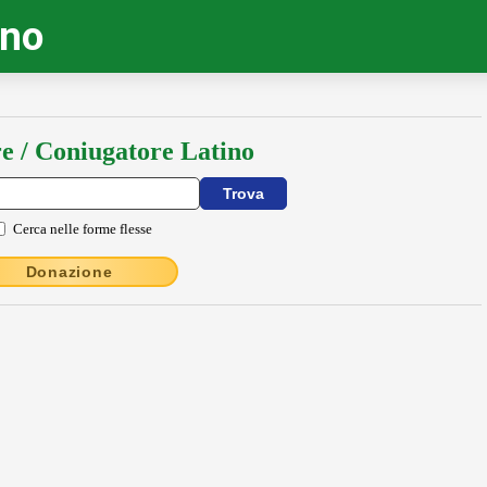
ino
e / Coniugatore Latino
Cerca nelle forme flesse
Donazione