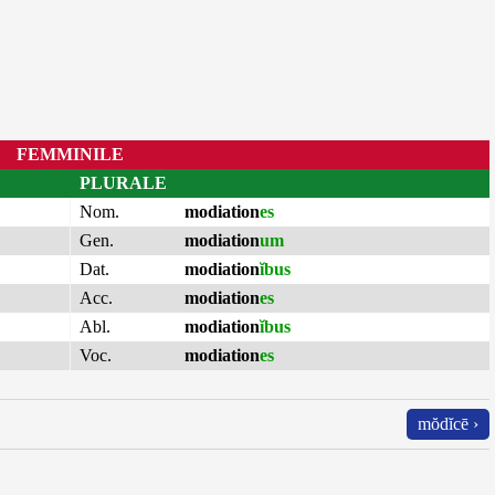
FEMMINILE
PLURALE
Nom.
modiation
es
Gen.
modiation
um
Dat.
modiation
ĭbus
Acc.
modiation
es
Abl.
modiation
ĭbus
Voc.
modiation
es
mŏdĭcē ›