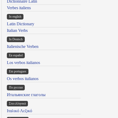
Dictionnaire Latin
Verbes italiens
In english
Latin Dictionary
Italian Verbs
In Deutsch
Italienische Verben
En español
Los verbos italianos
Em portugues
Os verbos italianos
По русски
Итальянские глаголы
Στα ελληνικά
Ιταλικό Λεξικό