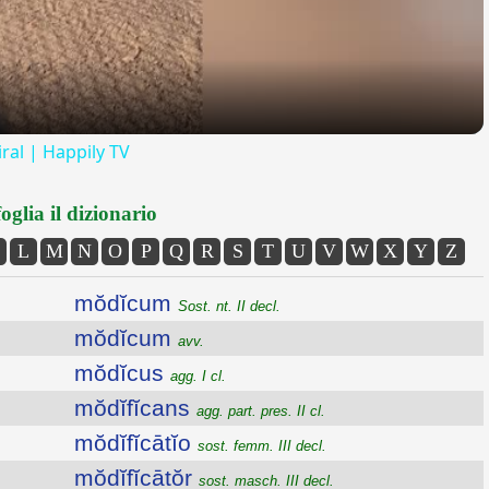
ral | Happily TV
oglia il dizionario
L
M
N
O
P
Q
R
S
T
U
V
W
X
Y
Z
mŏdĭcum
Sost. nt. II decl.
mŏdĭcum
avv.
mŏdĭcus
agg. I cl.
mŏdĭfĭcans
agg. part. pres. II cl.
mŏdĭfĭcātĭo
sost. femm. III decl.
mŏdĭfĭcātŏr
sost. masch. III decl.