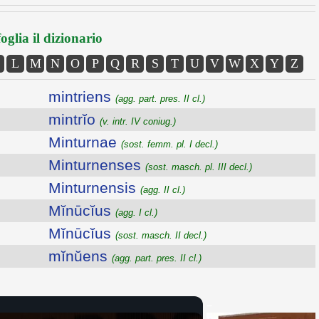
oglia il dizionario
L
M
N
O
P
Q
R
S
T
U
V
W
X
Y
Z
mintriens
(agg. part. pres. II cl.)
mintrĭo
(v. intr. IV coniug.)
Minturnae
(sost. femm. pl. I decl.)
Minturnenses
(sost. masch. pl. III decl.)
Minturnensis
(agg. II cl.)
Mĭnūcĭus
(agg. I cl.)
Mĭnūcĭus
(sost. masch. II decl.)
mĭnŭens
(agg. part. pres. II cl.)