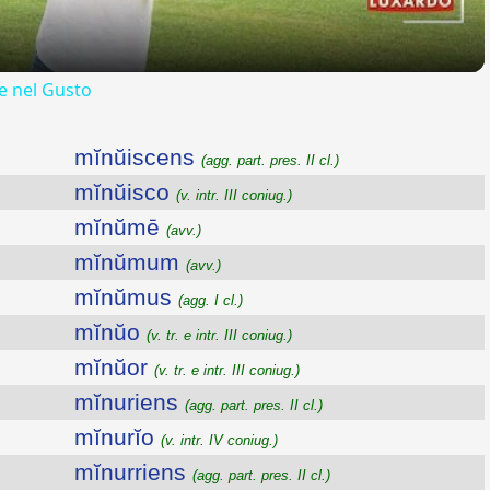
 nel Gusto
mĭnŭiscens
(agg. part. pres. II cl.)
mĭnŭisco
(v. intr. III coniug.)
mĭnŭmē
(avv.)
mĭnŭmum
(avv.)
mĭnŭmus
(agg. I cl.)
mĭnŭo
(v. tr. e intr. III coniug.)
mĭnŭor
(v. tr. e intr. III coniug.)
mĭnuriens
(agg. part. pres. II cl.)
mĭnurĭo
(v. intr. IV coniug.)
mĭnurriens
(agg. part. pres. II cl.)