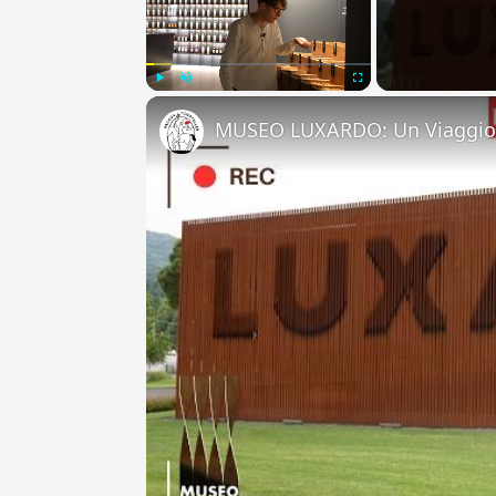
Play
Unmute
Fullscreen
MUSEO LUXARDO: Un Viaggio 