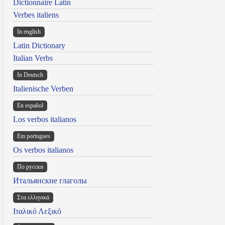
Dictionnaire Latin
Verbes italiens
In english
Latin Dictionary
Italian Verbs
In Deutsch
Italienische Verben
En español
Los verbos italianos
Em portugues
Os verbos italianos
По русски
Итальянские глаголы
Στα ελληνικά
Ιταλικό Λεξικό