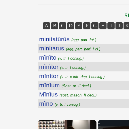
Sf
A
B
C
D
E
F
G
H
I
J
K
minitatūrūs
(agg. part. fut.)
minitatus
(agg. part. perf. I cl.)
mĭnĭto
(v. tr. I coniug.)
mĭnĭtor
(v. tr. I coniug.)
mĭnĭtor
(v. tr. e intr. dep. I coniug.)
mĭnĭum
(Sost. nt. II decl.)
Mĭnĭus
(sost. masch. II decl.)
mĭno
(v. tr. I coniug.)
×