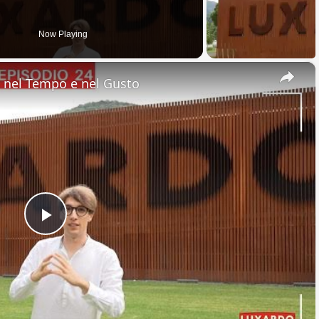
Now Playing
×
nel Tempo e nel Gusto
Play
Video