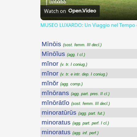
Watch on
MUSEO LUXARDO: Un Viaggio nel Tempo e
Mīnōis
(sost. femm. III decl.)
Mīnōĭus
(agg. I cl.)
mĭnor
(v. tr. I coniug.)
mĭnor
(v. tr. e intr. dep. I coniug.)
mĭnŏr
(agg. comp.)
mĭnōrans
(agg. part. pres. II cl.)
mĭnōrātĭo
(sost. femm. III decl.)
minoratūrūs
(agg. part. fut.)
minoratus
(agg. part. perf. I cl.)
minoratus
(agg. inf. perf.)