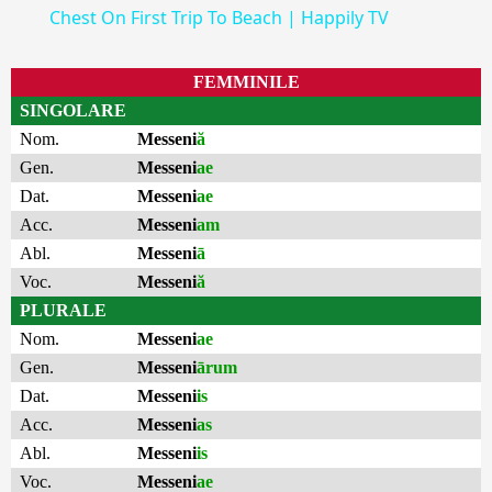
Chest On First Trip To Beach | Happily TV
FEMMINILE
SINGOLARE
Nom.
Messeni
ă
Gen.
Messeni
ae
Dat.
Messeni
ae
Acc.
Messeni
am
Abl.
Messeni
ā
Voc.
Messeni
ă
PLURALE
Nom.
Messeni
ae
Gen.
Messeni
ārum
Dat.
Messeni
is
Acc.
Messeni
as
Abl.
Messeni
is
Voc.
Messeni
ae