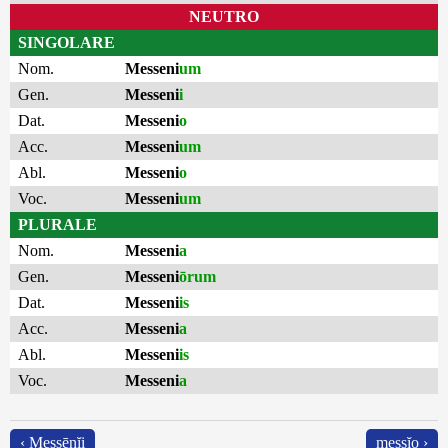
NEUTRO
SINGOLARE
Nom.
Messeni
um
Gen.
Messeni
i
Dat.
Messeni
o
Acc.
Messeni
um
Abl.
Messeni
o
Voc.
Messeni
um
PLURALE
Nom.
Messeni
a
Gen.
Messeni
ōrum
Dat.
Messeni
is
Acc.
Messeni
a
Abl.
Messeni
is
Voc.
Messeni
a
‹ Messēnĭi
messĭo ›