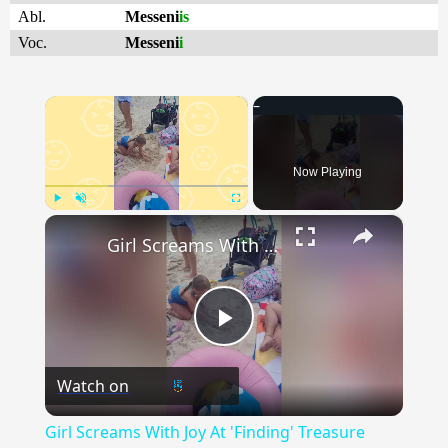
Abl.
Messeni
is
Voc.
Messeni
i
×
Now Playing
×
Play
Unmute
Fullscreen
Girl Screams With Joy At 'Finding' Treasure Chest On First Trip To Beach | Happily TV
Play
Watch on
Video
Girl Screams With Joy At 'Finding' Treasure