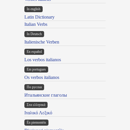
In english
Latin Dictionary
Italian Verbs
In Deutsch
Italienische Verben
En español
Los verbos italianos
Em portugues
Os verbos italianos
По русски
Итальянские глаголы
Στα ελληνικά
Ιταλικό Λεξικό
Ën piemontèis