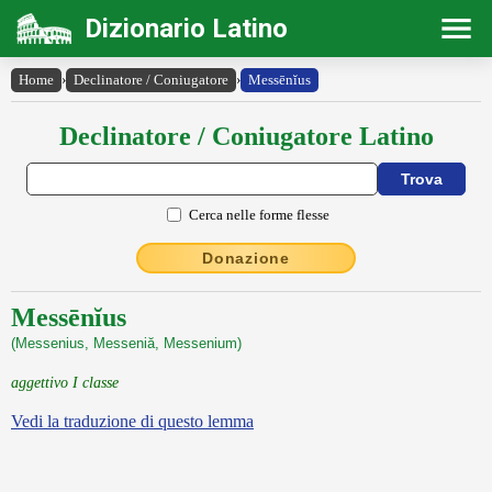
Dizionario Latino
Home
›
Declinatore / Coniugatore
›
Messēnĭus
Declinatore / Coniugatore Latino
Cerca nelle forme flesse
Donazione
Messēnĭus
(Messenius, Messeniă, Messenium)
aggettivo I classe
Vedi la traduzione di questo lemma