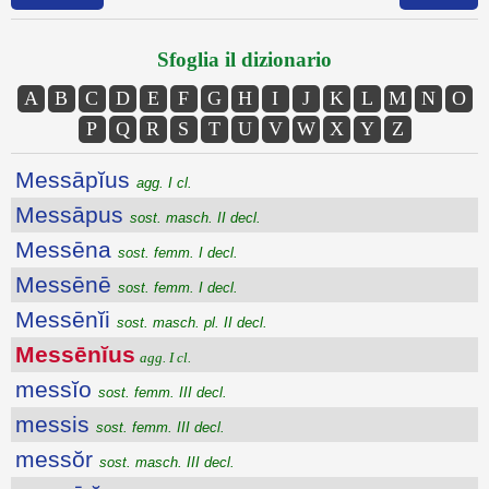
Sfoglia il dizionario
A
B
C
D
E
F
G
H
I
J
K
L
M
N
O
P
Q
R
S
T
U
V
W
X
Y
Z
Messāpĭus
agg. I cl.
Messāpus
sost. masch. II decl.
Messēna
sost. femm. I decl.
Messēnē
sost. femm. I decl.
Messēnĭi
sost. masch. pl. II decl.
Messēnĭus
agg. I cl.
messĭo
sost. femm. III decl.
messis
sost. femm. III decl.
messŏr
sost. masch. III decl.