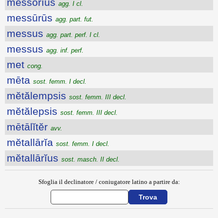
messōrĭus
agg. I cl.
messūrūs
agg. part. fut.
messus
agg. part. perf. I cl.
messus
agg. inf. perf.
met
cong.
mēta
sost. femm. I decl.
mĕtălempsis
sost. femm. III decl.
mĕtălepsis
sost. femm. III decl.
mētālĭtĕr
avv.
mĕtallārĭa
sost. femm. I decl.
mĕtallārĭus
sost. masch. II decl.
Sfoglia il declinatore / coniugatore latino a partire da: