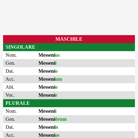
MASCHILE
SINGOLARE
Nom.
Messeni
us
Gen.
Messeni
i
Dat.
Messeni
o
Acc.
Messeni
um
Abl.
Messeni
o
Voc.
Messeni
e
PLURALE
Nom.
Messeni
i
Gen.
Messeni
ōrum
Dat.
Messeni
is
Acc.
Messeni
os