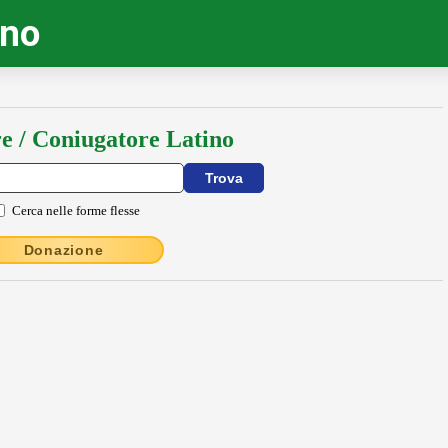
ino
e / Coniugatore Latino
Cerca nelle forme flesse
Donazione