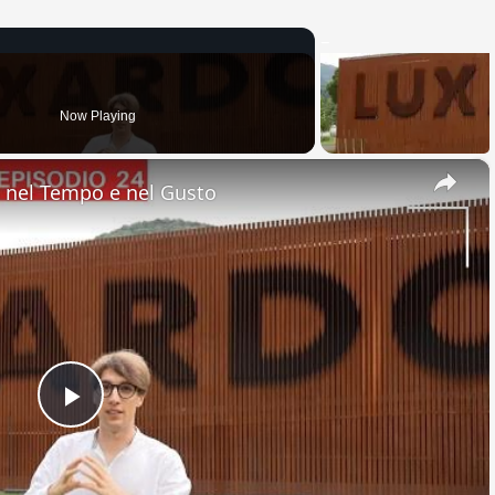
Now Playing
×
nel Tempo e nel Gusto
Play
Video