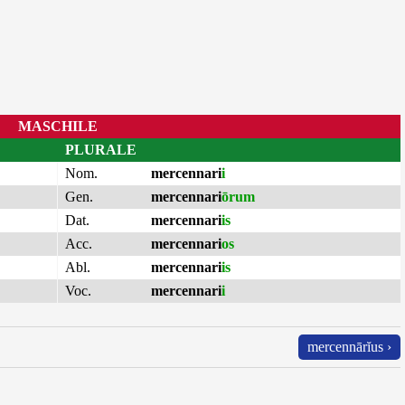
MASCHILE
PLURALE
Nom.
mercennari
i
Gen.
mercennari
ōrum
Dat.
mercennari
is
Acc.
mercennari
os
Abl.
mercennari
is
Voc.
mercennari
i
mercennārĭus ›