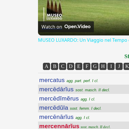
Watch on
MUSEO LUXARDO: Un Viaggio nel Tempo e
Sf
A
B
C
D
E
F
G
H
I
J
K
mercatus
agg. part. perf. I cl.
mercēdārĭus
sost. masch. II decl.
mercēdĭmĕrus
agg. I cl.
mercēdŭla
sost. femm. I decl.
mercēnārĭus
agg. I cl.
mercennārĭus
sost. masch. II decl.