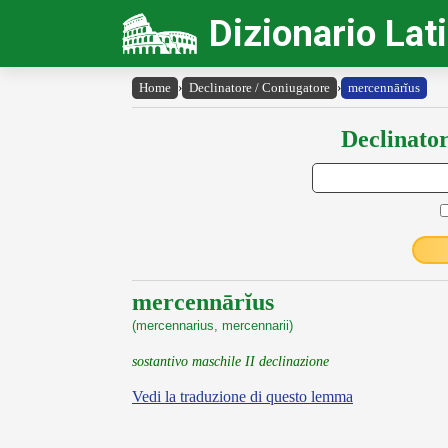
Dizionario Lat
Home
›
Declinatore / Coniugatore
›
mercennārĭus
Declinator
mercennārĭus
(mercennarius, mercennarii)
sostantivo maschile II declinazione
Vedi la traduzione di questo lemma