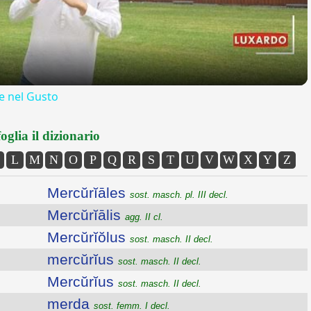
 nel Gusto
oglia il dizionario
L
M
N
O
P
Q
R
S
T
U
V
W
X
Y
Z
Mercŭrĭāles
sost. masch. pl. III decl.
Mercŭrĭālis
agg. II cl.
Mercŭrĭŏlus
sost. masch. II decl.
mercŭrĭus
sost. masch. II decl.
Mercŭrĭus
sost. masch. II decl.
merda
sost. femm. I decl.