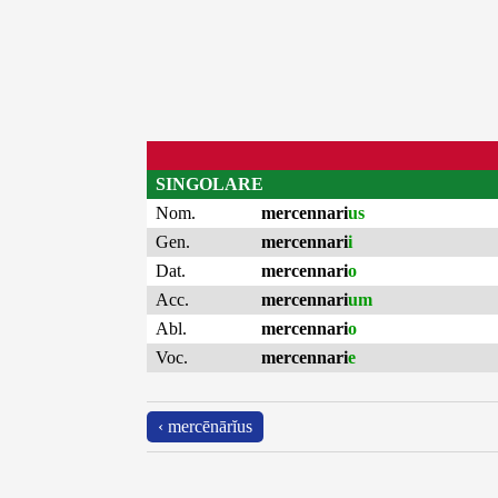
SINGOLARE
Nom.
mercennari
us
Gen.
mercennari
i
Dat.
mercennari
o
Acc.
mercennari
um
Abl.
mercennari
o
Voc.
mercennari
e
‹ mercēnārĭus