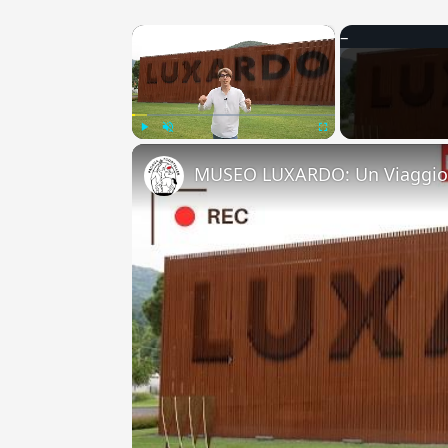
×
Play
Unmute
Fullscreen
MUSEO LUXARDO: Un Viaggio 