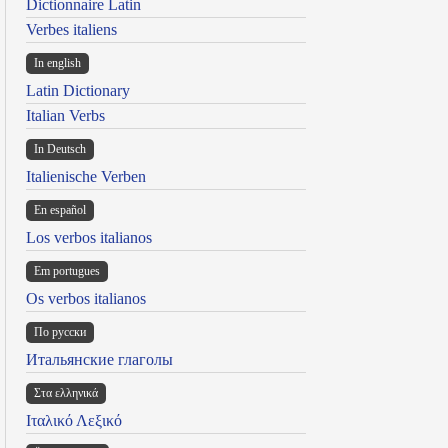
Dictionnaire Latin
Verbes italiens
In english
Latin Dictionary
Italian Verbs
In Deutsch
Italienische Verben
En español
Los verbos italianos
Em portugues
Os verbos italianos
По русски
Итальянские глаголы
Στα ελληνικά
Ιταλικό Λεξικό