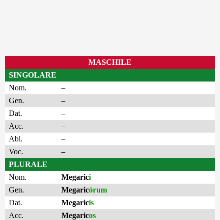
MASCHILE
SINGOLARE
Nom.
–
Gen.
–
Dat.
–
Acc.
–
Abl.
–
Voc.
–
PLURALE
Nom.
Megaric
i
Gen.
Megaric
ōrum
Dat.
Megaric
is
Acc.
Megaric
os