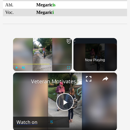
Abl.
Megaric
is
Voc.
Megaric
i
×
Now Playing
×
Play
Unmute
Fullscreen
Veteran Motivates Students With Fist Bumps And Words Of Wisdom | Happily TV
Play
Watch on
Video