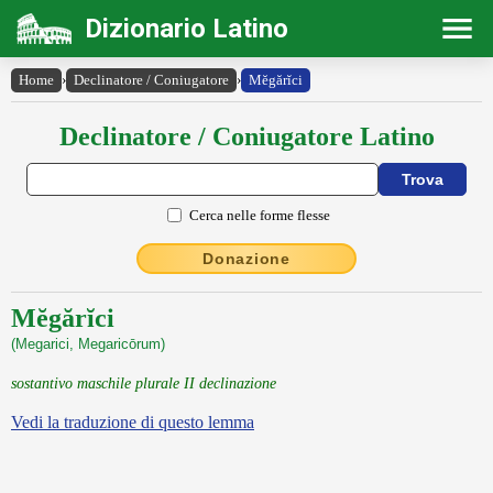
Dizionario Latino
Home
›
Declinatore / Coniugatore
›
Mĕgărĭci
Declinatore / Coniugatore Latino
Cerca nelle forme flesse
Donazione
Mĕgărĭci
(Megarici, Megaricōrum)
sostantivo maschile plurale II declinazione
Vedi la traduzione di questo lemma