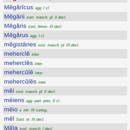
Mĕgărĭcus
agg. I cl.
Mĕgării
sost. masch. pl. II decl.
Mĕgăris
sost. femm. III decl.
Mĕgărus
agg. I cl.
mĕgistānes
sost. masch. pl. III decl.
meherclĕ
inter.
meherclĕs
inter.
mehercŭlĕ
inter.
mehercŭlĕs
inter.
mĕi
sost. masch. pl. II decl.
mēiens
agg. part. pres. II cl.
mēio
v. intr. III coniug.
mĕl
Sost. nt. III decl.
Mĕla
sost. masch. I decl.