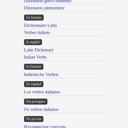
Dizionario greco moderno
Dizionario piemontese
En français
Dictionnaire Latin
Verbes italiens
In english
Latin Dictionary
Italian Verbs
In Deutsch
Italienische Verben
En español
Los verbos italianos
Em portugues
Os verbos italianos
По русски
Итальянские глаголы