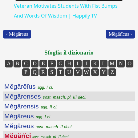
Veteran Motivates Students With Fist Bumps
And Words Of Wisdom | Happily TV
‹ Mĕgăreus
Mĕgărĭcus ›
Sfoglia il dizionario
A
B
C
D
E
F
G
H
I
J
K
L
M
N
O
P
Q
R
S
T
U
V
W
X
Y
Z
Mĕgărēĭus
agg. I cl.
Mĕgărenses
sost. masch. pl. III decl.
Mĕgărensis
agg. II cl.
Mĕgărēus
agg. I cl.
Mĕgăreus
sost. masch. II decl.
Mĕgărĭci
sost. masch. pl. II decl.