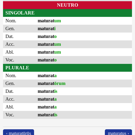
NEUTRO
SINGOLARE
Nom.
maturat
um
Gen.
maturat
i
Dat.
maturat
o
Acc.
maturat
um
Abl.
maturat
um
Voc.
maturat
o
PLURALE
Nom.
maturat
a
Gen.
maturat
ōrum
Dat.
maturat
is
Acc.
maturat
a
Abl.
maturat
a
Voc.
maturat
is
‹ maturatūrūs
maturatus ›