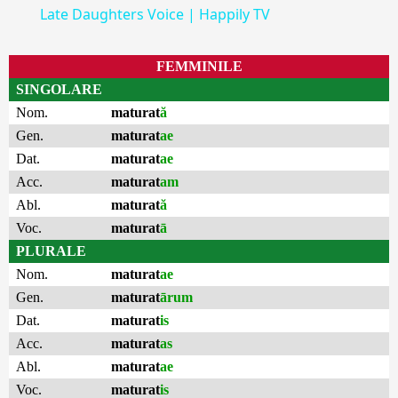
Late Daughters Voice | Happily TV
FEMMINILE
SINGOLARE
Nom.
maturat
ă
Gen.
maturat
ae
Dat.
maturat
ae
Acc.
maturat
am
Abl.
maturat
ă
Voc.
maturat
ā
PLURALE
Nom.
maturat
ae
Gen.
maturat
ārum
Dat.
maturat
is
Acc.
maturat
as
Abl.
maturat
ae
Voc.
maturat
is