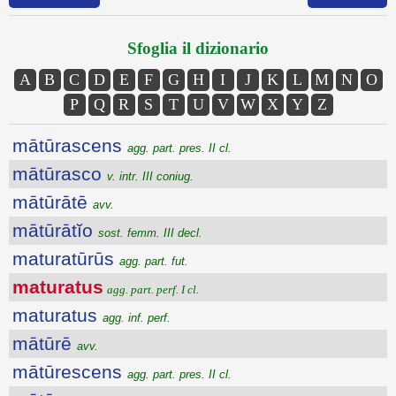
Sfoglia il dizionario
A
B
C
D
E
F
G
H
I
J
K
L
M
N
O
P
Q
R
S
T
U
V
W
X
Y
Z
mātūrascens
agg. part. pres. II cl.
mātūrasco
v. intr. III coniug.
mātūrātē
avv.
mātūrātĭo
sost. femm. III decl.
maturatūrūs
agg. part. fut.
maturatus
agg. part. perf. I cl.
maturatus
agg. inf. perf.
mātūrē
avv.
mātūrescens
agg. part. pres. II cl.