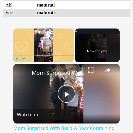
Abl.
maturat
i
Voc.
maturat
is
×
Now Playing
×
Play
Unmute
Fullscreen
Mom Surprised With Build-A-Bear Containing Late Daughters Voice | Happily TV
Play
Watch on
Video
Mom Surprised With Build-A-Bear Containing