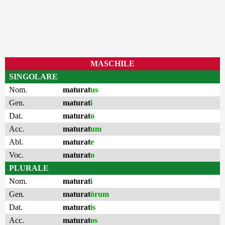
MASCHILE
SINGOLARE
Nom.
maturat
us
Gen.
maturat
i
Dat.
maturat
o
Acc.
maturat
um
Abl.
maturat
e
Voc.
maturat
o
PLURALE
Nom.
maturat
i
Gen.
maturat
ōrum
Dat.
maturat
is
Acc.
maturat
os