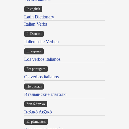
In english
Latin Dictionary
Italian Verbs
In Deutsch
Italienische Verben
En español
Los verbos italianos
Em portugues
Os verbos italianos
По русски
Итальянские глаголы
Στα ελληνικά
Ιταλικό Λεξικό
Ën piemontèis