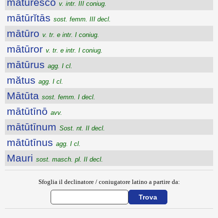
mātūresco
v. intr. III coniug.
mātūrĭtās
sost. femm. III decl.
mātūro
v. tr. e intr. I coniug.
mātūror
v. tr. e intr. I coniug.
mātūrus
agg. I cl.
mătus
agg. I cl.
Mātūta
sost. femm. I decl.
mātūtīnō
avv.
mātūtīnum
Sost. nt. II decl.
mātūtīnus
agg. I cl.
Mauri
sost. masch. pl. II decl.
Sfoglia il declinatore / coniugatore latino a partire da: