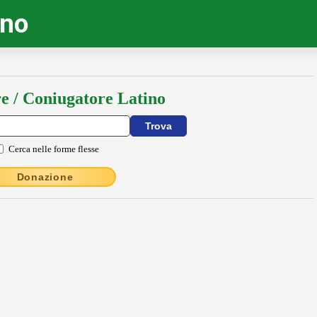
ino
e / Coniugatore Latino
Cerca nelle forme flesse
Donazione