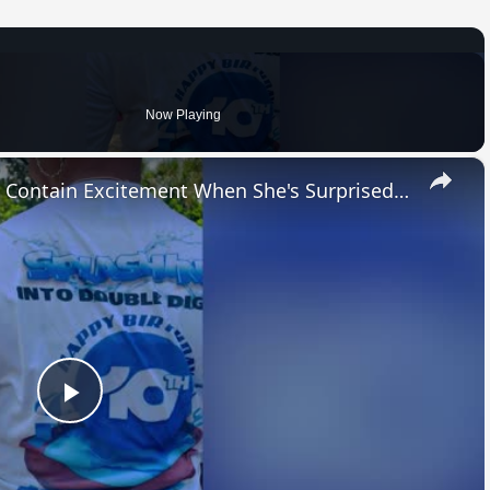
Now Playing
×
Wheelchair-Bound Mom Can't Contain Excitement When She's Surprised With New Mobility Van | Happily TV
Play
Video