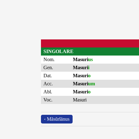
SINGOLARE
Nom.
Masuri
us
Gen.
Masuri
i
Dat.
Masuri
o
Acc.
Masuri
um
Abl.
Masuri
o
Voc.
Masuri
‹ Măsŭrĭānus