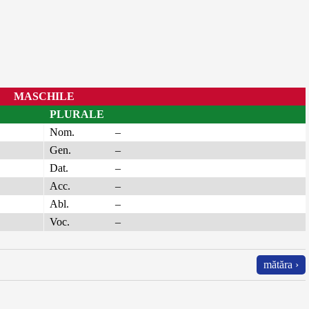
MASCHILE
PLURALE
Nom.
–
Gen.
–
Dat.
–
Acc.
–
Abl.
–
Voc.
–
mătăra ›