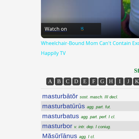
Watch on
Wheelchair-Bound Mom Can't Contain Exc
Happily TV
Sf
A
B
C
D
E
F
G
H
I
J
K
masturbātŏr
sost. masch. III decl.
masturbatūrūs
agg. part. fut.
masturbatus
agg. part. perf. I cl.
masturbor
v. intr. dep. I coniug.
Măsŭrĭānus
agg. I cl.