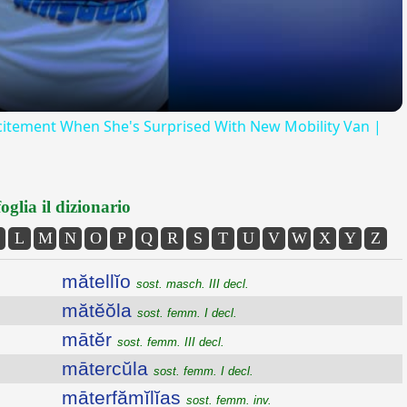
itement When She's Surprised With New Mobility Van |
oglia il dizionario
L
M
N
O
P
Q
R
S
T
U
V
W
X
Y
Z
mătellĭo
sost. masch. III decl.
mătĕŏla
sost. femm. I decl.
mātĕr
sost. femm. III decl.
mātercŭla
sost. femm. I decl.
māterfămĭlĭas
sost. femm. inv.