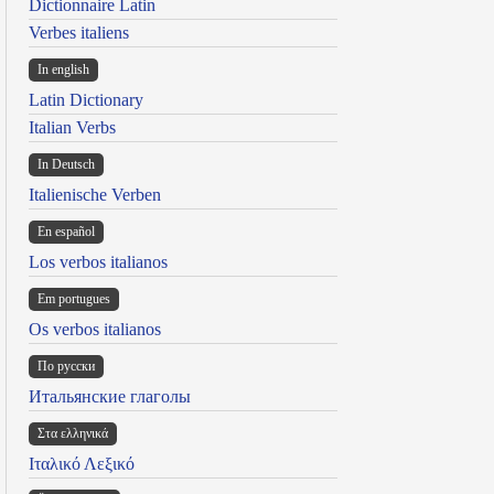
Dictionnaire Latin
Verbes italiens
In english
Latin Dictionary
Italian Verbs
In Deutsch
Italienische Verben
En español
Los verbos italianos
Em portugues
Os verbos italianos
По русски
Итальянские глаголы
Στα ελληνικά
Ιταλικό Λεξικό