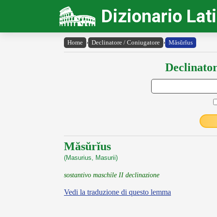
Dizionario Lat
Home
›
Declinatore / Coniugatore
›
Măsŭrĭus
Declinator
Măsŭrĭus
(Masurius, Masurii)
sostantivo maschile II declinazione
Vedi la traduzione di questo lemma