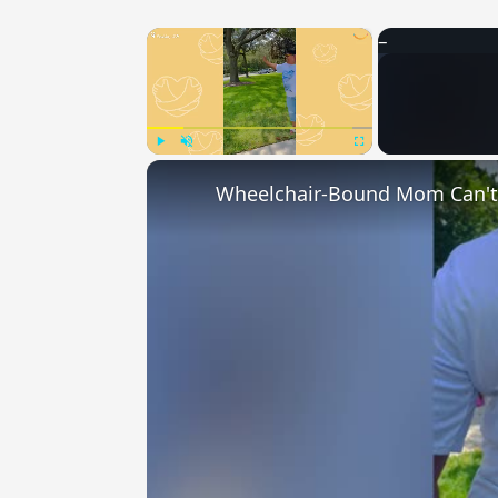
×
Play
Unmute
Fullscreen