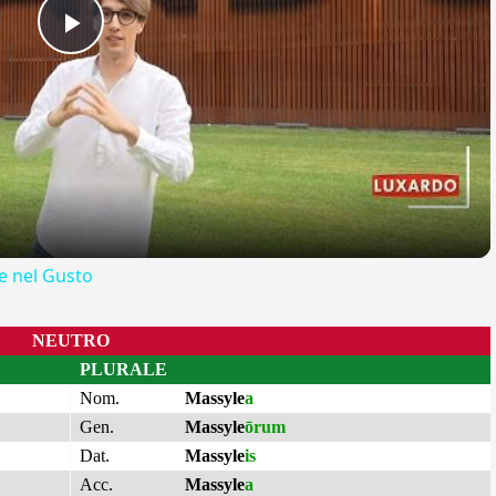
Play
Video
 nel Gusto
NEUTRO
PLURALE
Nom.
Massyle
a
Gen.
Massyle
ōrum
Dat.
Massyle
is
Acc.
Massyle
a