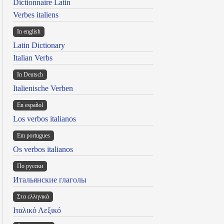
Dictionnaire Latin
Verbes italiens
In english
Latin Dictionary
Italian Verbs
In Deutsch
Italienische Verben
En español
Los verbos italianos
Em portugues
Os verbos italianos
По русски
Итальянские глаголы
Στα ελληνικά
Ιταλικό Λεξικό