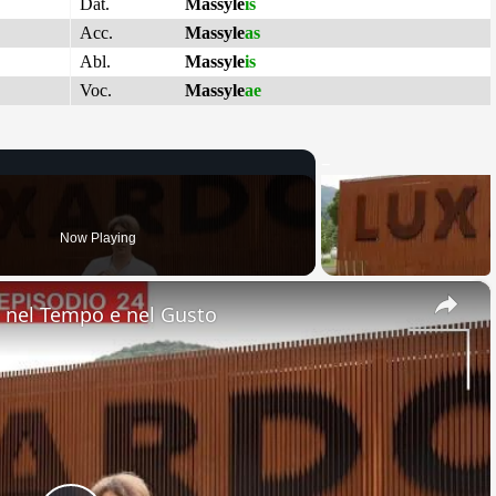
Dat.
Massyle
is
Acc.
Massyle
as
Abl.
Massyle
is
Voc.
Massyle
ae
Now Playing
×
nel Tempo e nel Gusto