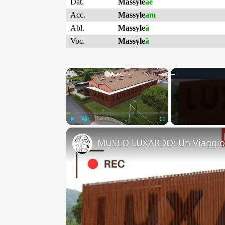
Dat.
Massyle
ae
Acc.
Massyle
am
Abl.
Massyle
ā
Voc.
Massyle
ă
×
Play
Unmute
Fullscreen
MUSEO LUXARDO: Un Viaggio 