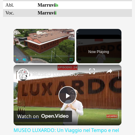
Abl.
Marruvi
is
Voc.
Marruvi
i
×
Now Playing
×
Play
Unmute
Fullscreen
MUSEO LUXARDO: Un Viaggio nel Tempo e nel Gusto
Play
Watch on
Video
MUSEO LUXARDO: Un Viaggio nel Tempo e nel