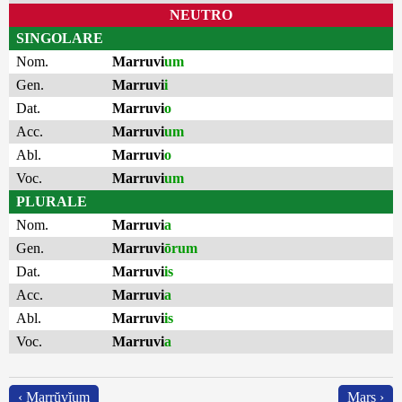
NEUTRO
SINGOLARE
Nom.
Marruvi
um
Gen.
Marruvi
i
Dat.
Marruvi
o
Acc.
Marruvi
um
Abl.
Marruvi
o
Voc.
Marruvi
um
PLURALE
Nom.
Marruvi
a
Gen.
Marruvi
ōrum
Dat.
Marruvi
is
Acc.
Marruvi
a
Abl.
Marruvi
is
Voc.
Marruvi
a
‹ Marrŭvĭum
Mars ›