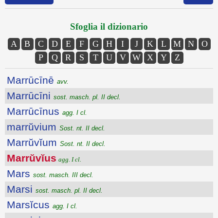
Sfoglia il dizionario
A
B
C
D
E
F
G
H
I
J
K
L
M
N
O
P
Q
R
S
T
U
V
W
X
Y
Z
Marrūcīnē
avv.
Marrūcīni
sost. masch. pl. II decl.
Marrūcīnus
agg. I cl.
marrŭvium
Sost. nt. II decl.
Marrŭvĭum
Sost. nt. II decl.
Marrŭvĭus
agg. I cl.
Mars
sost. masch. III decl.
Marsi
sost. masch. pl. II decl.
Marsĭcus
agg. I cl.