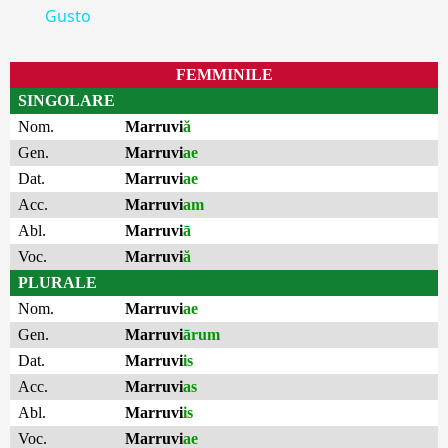
Gusto
FEMMINILE
SINGOLARE
Nom.
Marruvi
ă
Gen.
Marruvi
ae
Dat.
Marruvi
ae
Acc.
Marruvi
am
Abl.
Marruvi
ā
Voc.
Marruvi
ă
PLURALE
Nom.
Marruvi
ae
Gen.
Marruvi
ārum
Dat.
Marruvi
is
Acc.
Marruvi
as
Abl.
Marruvi
is
Voc.
Marruvi
ae