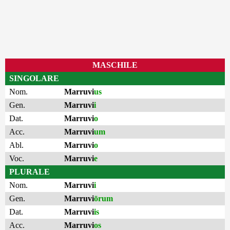
MASCHILE
SINGOLARE
Nom.
Marruvi
us
Gen.
Marruvi
i
Dat.
Marruvi
o
Acc.
Marruvi
um
Abl.
Marruvi
o
Voc.
Marruvi
e
PLURALE
Nom.
Marruvi
i
Gen.
Marruvi
ōrum
Dat.
Marruvi
is
Acc.
Marruvi
os