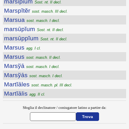
marsipium
Sost. nt. II decl.
Marspĭtĕr
sost. masch. III decl.
Marsua
sost. masch. I decl.
marsūpĭum
Sost. nt. II decl.
marsūppĭum
Sost. nt. II decl.
Marsus
agg. I cl.
Marsus
sost. masch. II decl.
Marsўā
sost. masch. I decl.
Marsўās
sost. masch. I decl.
Martĭāles
sost. masch. pl. III decl.
Martĭālis
agg. II cl.
Sfoglia il declinatore / coniugatore latino a partire da: