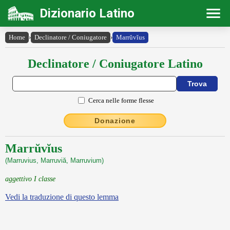
Dizionario Latino
Home
›
Declinatore / Coniugatore
›
Marrŭvĭus
Declinatore / Coniugatore Latino
Cerca nelle forme flesse
Donazione
Marrŭvĭus
(Marruvius, Marruviă, Marruvium)
aggettivo I classe
Vedi la traduzione di questo lemma