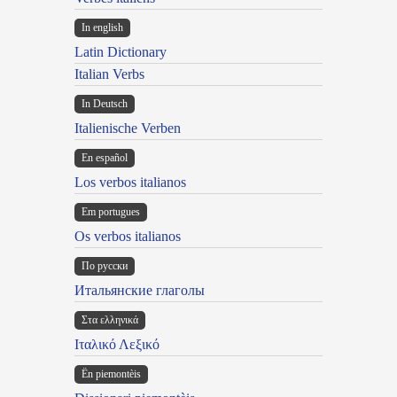
In english
Latin Dictionary
Italian Verbs
In Deutsch
Italienische Verben
En español
Los verbos italianos
Em portugues
Os verbos italianos
По русски
Итальянские глаголы
Στα ελληνικά
Ιταλικό Λεξικό
Ën piemontèis