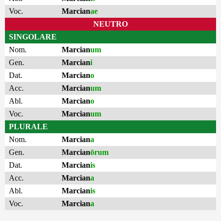
Voc.
Marcian
ae
NEUTRO
SINGOLARE
Nom.
Marcian
um
Gen.
Marcian
i
Dat.
Marcian
o
Acc.
Marcian
um
Abl.
Marcian
o
Voc.
Marcian
um
PLURALE
Nom.
Marcian
a
Gen.
Marcian
ōrum
Dat.
Marcian
is
Acc.
Marcian
a
Abl.
Marcian
is
Voc.
Marcian
a