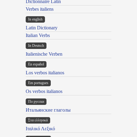
Dictionnaire Latin
Verbes italiens
In english
Latin Dictionary
Italian Verbs
In Deutsch
Italienische Verben
En español
Los verbos italianos
Em portugues
Os verbos italianos
По русски
Итальянские глаголы
Στα ελληνικά
Ιταλικό Λεξικό