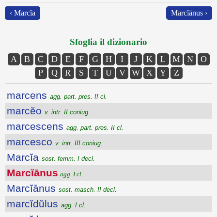
‹ Marcĭa
Marcĭānus ›
Sfoglia il dizionario
A
B
C
D
E
F
G
H
I
J
K
L
M
N
O
P
Q
R
S
T
U
V
W
X
Y
Z
marcens
agg. part. pres. II cl.
marcĕo
v. intr. II coniug.
marcescens
agg. part. pres. II cl.
marcesco
v. intr. III coniug.
Marcĭa
sost. femm. I decl.
Marcĭānus
agg. I cl.
Marcĭānus
sost. masch. II decl.
marcĭdŭlus
agg. I cl.