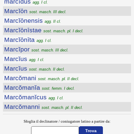
marcĭdus
agg. I cl.
Marcĭōn
sost. masch. III decl.
Marcĭōnensis
agg. II cl.
Marcĭōnīstae
sost. masch. pl. I decl.
Marcĭōnīta
agg. I cl.
Marcĭpor
sost. masch. III decl.
Marcĭus
agg. I cl.
Marcĭus
sost. masch. II decl.
Marcŏmani
sost. masch. pl. II decl.
Marcŏmanĭa
sost. femm. I decl.
Marcŏmanĭcus
agg. I cl.
Marcŏmanni
sost. masch. pl. II decl.
Sfoglia il declinatore / coniugatore latino a partire da: