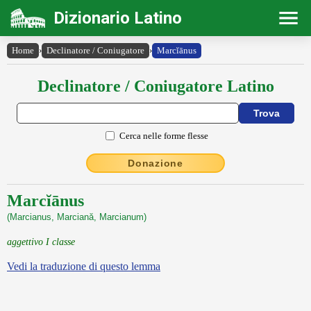
Dizionario Latino
Home
›
Declinatore / Coniugatore
›
Marcĭānus
Declinatore / Coniugatore Latino
Cerca nelle forme flesse
Donazione
Marcĭānus
(Marcianus, Marciană, Marcianum)
aggettivo I classe
Vedi la traduzione di questo lemma