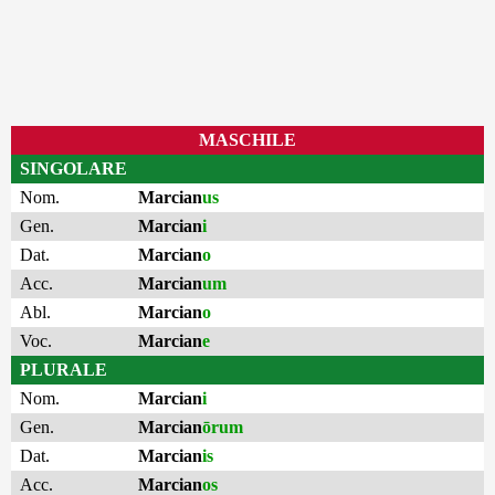
MASCHILE
SINGOLARE
Nom.
Marcian
us
Gen.
Marcian
i
Dat.
Marcian
o
Acc.
Marcian
um
Abl.
Marcian
o
Voc.
Marcian
e
PLURALE
Nom.
Marcian
i
Gen.
Marcian
ōrum
Dat.
Marcian
is
Acc.
Marcian
os