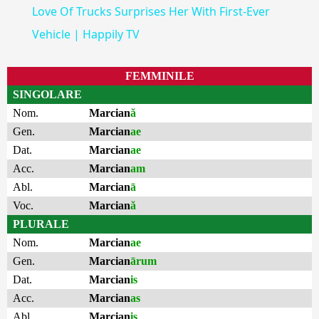
Love Of Trucks Surprises Her With First-Ever
Vehicle | Happily TV
FEMMINILE
SINGOLARE
Nom.
Marcian
ă
Gen.
Marcian
ae
Dat.
Marcian
ae
Acc.
Marcian
am
Abl.
Marcian
ā
Voc.
Marcian
ă
PLURALE
Nom.
Marcian
ae
Gen.
Marcian
ārum
Dat.
Marcian
is
Acc.
Marcian
as
Abl.
Marcian
is