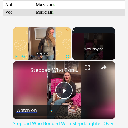
Abl.
Marcian
is
Voc.
Marcian
i
×
Now Playing
×
Play
Unmute
Fullscreen
Stepdad Who Bonded With Stepdaughter Over Love Of Trucks Surprises Her With First-Ever Vehicle | Happily TV
Play
Watch on
Video
Stepdad Who Bonded With Stepdaughter Over