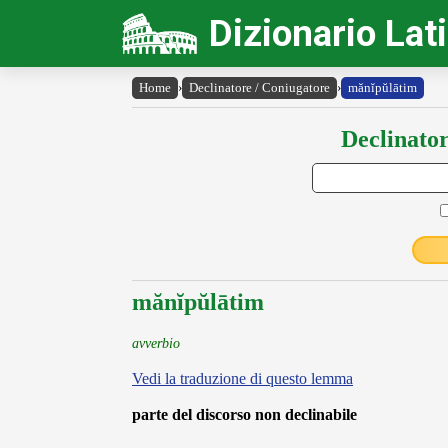
Dizionario Lat
Home
›
Declinatore / Coniugatore
›
mănĭpŭlātim
Declinator
mănĭpŭlātim
avverbio
Vedi la traduzione di questo lemma
parte del discorso non declinabile