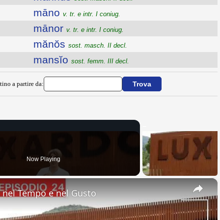
māno
v. tr. e intr. I coniug.
mānor
v. tr. e intr. I coniug.
mănŏs
sost. masch. II decl.
mansĭo
sost. femm. III decl.
tino a partire da:
Now Playing
×
nel Tempo e nel Gusto