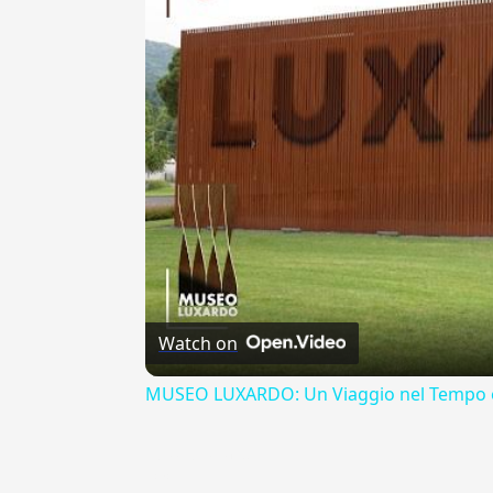
Watch on
MUSEO LUXARDO: Un Viaggio nel Tempo e
{{ID:MANIPULATIM100}}
---CACHE---