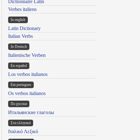
Dictionnaire Latin
Verbes italiens
In english
Latin Dictionary
Italian Verbs
In Deutsch
Italienische Verben
En español
Los verbos italianos
Em portugues
Os verbos italianos
По русски
Итальянские глаголы
Στα ελληνικά
Ιταλικό Λεξικό