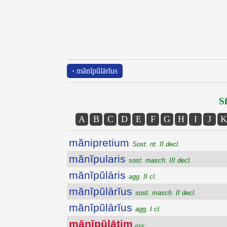
‹ mănĭpŭlārĭus
Sf
A
B
C
D
E
F
G
H
I
J
K
mănipretium
Sost. nt. II decl.
mănĭpularis
sost. masch. III decl.
mănĭpŭlāris
agg. II cl.
mănĭpŭlārĭus
sost. masch. II decl.
mănĭpŭlārĭus
agg. I cl.
mănĭpŭlātim
avv.