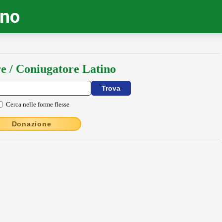
ino
e / Coniugatore Latino
Cerca nelle forme flesse
Donazione