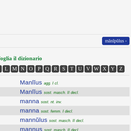
mănĭpŭlus ›
oglia il dizionario
L
M
N
O
P
Q
R
S
T
U
V
W
X
Y
Z
Manlĭus
agg. I cl.
Manlĭus
sost. masch. II decl.
manna
sost. nt. inv.
manna
sost. femm. I decl.
mannŭlus
sost. masch. II decl.
mannus
sost. masch. II decl.