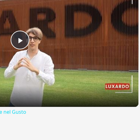
Play
Video
 nel Gusto