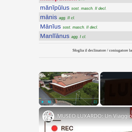
mănĭpŭlus
sost. masch. II decl.
mānis
agg. II cl.
Mānĭus
sost. masch. II decl.
Manlĭānus
agg. I cl.
Sfoglia il declinatore / coniugatore la
×
Play
Unmute
Fullscreen
MUSEO LUXARDO: Un Viaggio 