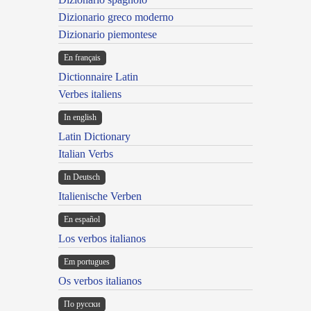
Dizionario greco moderno
Dizionario piemontese
En français
Dictionnaire Latin
Verbes italiens
In english
Latin Dictionary
Italian Verbs
In Deutsch
Italienische Verben
En español
Los verbos italianos
Em portugues
Os verbos italianos
По русски