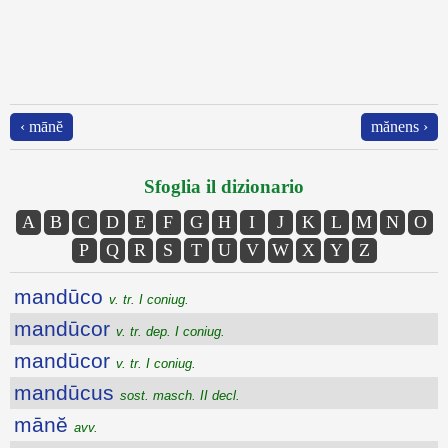
‹ mānĕ
mănens ›
Sfoglia il dizionario
A
B
C
D
E
F
G
H
I
J
K
L
M
N
O
P
Q
R
S
T
U
V
W
X
Y
Z
mandūco
v. tr. I coniug.
mandūcor
v. tr. dep. I coniug.
mandūcor
v. tr. I coniug.
mandūcus
sost. masch. II decl.
mānĕ
avv.