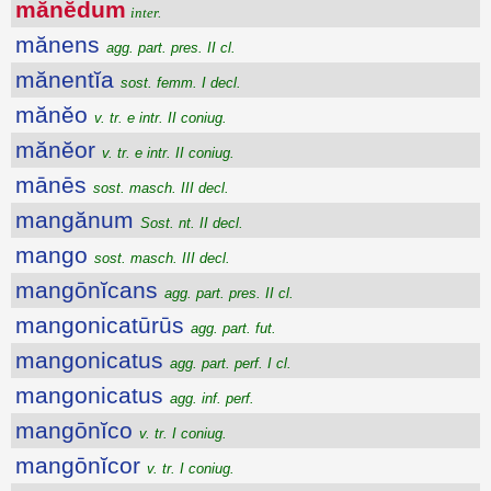
mănĕdum
inter.
mănens
agg. part. pres. II cl.
mănentĭa
sost. femm. I decl.
mănĕo
v. tr. e intr. II coniug.
mănĕor
v. tr. e intr. II coniug.
mānēs
sost. masch. III decl.
mangănum
Sost. nt. II decl.
mango
sost. masch. III decl.
mangōnĭcans
agg. part. pres. II cl.
mangonicatūrūs
agg. part. fut.
mangonicatus
agg. part. perf. I cl.
mangonicatus
agg. inf. perf.
mangōnĭco
v. tr. I coniug.
mangōnĭcor
v. tr. I coniug.