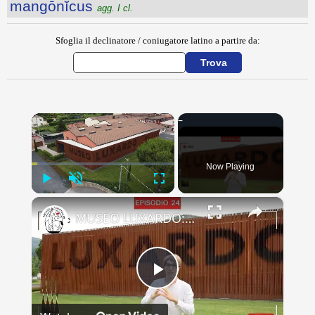
mangōnĭcus
agg. I cl.
Sfoglia il declinatore / coniugatore latino a partire da:
×
Now Playing
Play
Unmute
Fullscreen
×
MUSEO LUXARDO: Un Viaggio nel Tempo e nel Gusto
Play