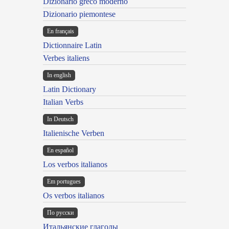
Dizionario greco moderno
Dizionario piemontese
En français
Dictionnaire Latin
Verbes italiens
In english
Latin Dictionary
Italian Verbs
In Deutsch
Italienische Verben
En español
Los verbos italianos
Em portugues
Os verbos italianos
По русски
Итальянские глаголы