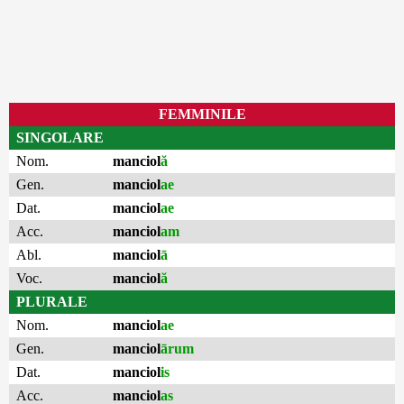
FEMMINILE
SINGOLARE
Nom.
manciol
ă
Gen.
manciol
ae
Dat.
manciol
ae
Acc.
manciol
am
Abl.
manciol
ā
Voc.
manciol
ă
PLURALE
Nom.
manciol
ae
Gen.
manciol
ārum
Dat.
manciol
is
Acc.
manciol
as