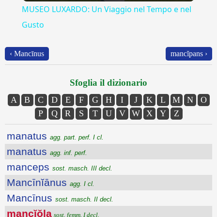
MUSEO LUXARDO: Un Viaggio nel Tempo e nel
Gusto
‹ Mancīnus
mancĭpans ›
Sfoglia il dizionario
A
B
C
D
E
F
G
H
I
J
K
L
M
N
O
P
Q
R
S
T
U
V
W
X
Y
Z
manatus
agg. part. perf. I cl.
manatus
agg. inf. perf.
manceps
sost. masch. III decl.
Mancīnĭānus
agg. I cl.
Mancīnus
sost. masch. II decl.
mancĭŏla
sost. femm. I decl.