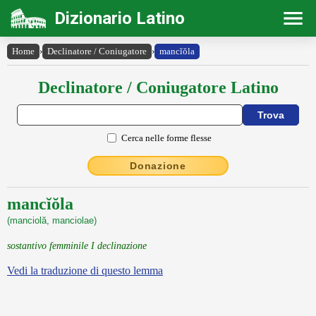
Dizionario Latino
Home
›
Declinatore / Coniugatore
›
mancĭŏla
Declinatore / Coniugatore Latino
Cerca nelle forme flesse
Donazione
mancĭŏla
(manciolă, manciolae)
sostantivo femminile I declinazione
Vedi la traduzione di questo lemma