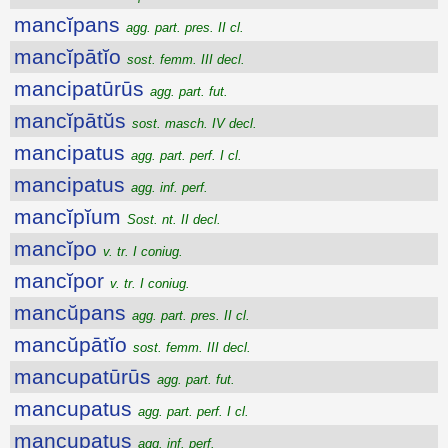
mancĭpans
agg. part. pres. II cl.
mancĭpātĭo
sost. femm. III decl.
mancipatūrūs
agg. part. fut.
mancĭpātŭs
sost. masch. IV decl.
mancipatus
agg. part. perf. I cl.
mancipatus
agg. inf. perf.
mancĭpĭum
Sost. nt. II decl.
mancĭpo
v. tr. I coniug.
mancĭpor
v. tr. I coniug.
mancŭpans
agg. part. pres. II cl.
mancŭpātĭo
sost. femm. III decl.
mancupatūrūs
agg. part. fut.
mancupatus
agg. part. perf. I cl.
mancupatus
agg. inf. perf.