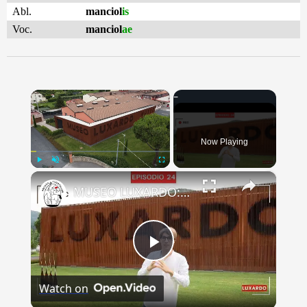
Abl.
manciol
is
Voc.
manciol
ae
×
Now Playing
×
Play
Unmute
Fullscreen
MUSEO LUXARDO: Un Viaggio nel Tempo e nel Gusto
Play
Watch on
Video