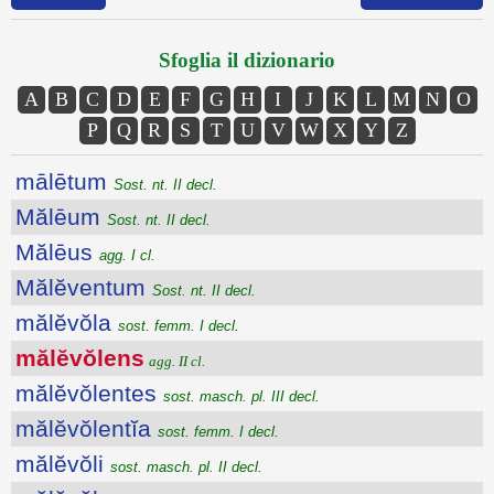
Sfoglia il dizionario
A
B
C
D
E
F
G
H
I
J
K
L
M
N
O
P
Q
R
S
T
U
V
W
X
Y
Z
mālētum
Sost. nt. II decl.
Mălēum
Sost. nt. II decl.
Mălēus
agg. I cl.
Mălĕventum
Sost. nt. II decl.
mălĕvŏla
sost. femm. I decl.
mălĕvŏlens
agg. II cl.
mălĕvŏlentes
sost. masch. pl. III decl.
mălĕvŏlentĭa
sost. femm. I decl.
mălĕvŏli
sost. masch. pl. II decl.