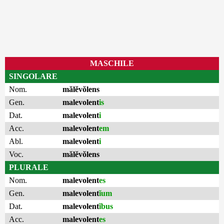
MASCHILE
SINGOLARE
Nom.
mălĕvŏlens
Gen.
malevolent
is
Dat.
malevolent
i
Acc.
malevolent
em
Abl.
malevolent
i
Voc.
mălĕvŏlens
PLURALE
Nom.
malevolent
es
Gen.
malevolent
ĭum
Dat.
malevolent
ĭbus
Acc.
malevolent
es