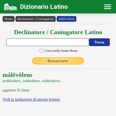
Dizionario Latino
Home
›
Declinatore / Coniugatore
›
mălĕvŏlens
Declinatore / Coniugatore Latino
Cerca nelle forme flesse
Donazione
mălĕvŏlens
(mălĕvŏlens, mălĕvŏlens, mălĕvŏlens)
aggettivo II classe
Vedi la traduzione di questo lemma