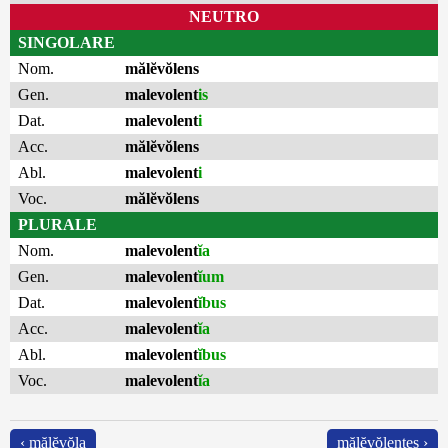
NEUTRO
SINGOLARE
Nom.
mălĕvŏlens
Gen.
malevolent
is
Dat.
malevolent
i
Acc.
mălĕvŏlens
Abl.
malevolent
i
Voc.
mălĕvŏlens
PLURALE
Nom.
malevolent
ĭa
Gen.
malevolent
ĭum
Dat.
malevolent
ĭbus
Acc.
malevolent
ĭa
Abl.
malevolent
ĭbus
Voc.
malevolent
ĭa
‹ mălĕvŏla
mălĕvŏlentes ›