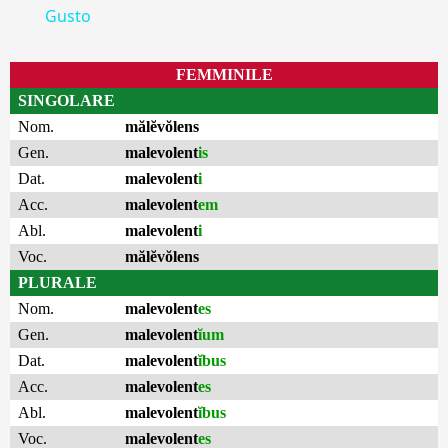
Gusto
FEMMINILE
SINGOLARE
Nom.
mălĕvŏlens
Gen.
malevolent
is
Dat.
malevolent
i
Acc.
malevolent
em
Abl.
malevolent
i
Voc.
mălĕvŏlens
PLURALE
Nom.
malevolent
es
Gen.
malevolent
ĭum
Dat.
malevolent
ĭbus
Acc.
malevolent
es
Abl.
malevolent
ĭbus
Voc.
malevolent
es