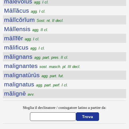
mălĕvŏlus
agg. I cl.
Mālĭăcus
agg. I cl.
mālĭcŏrĭum
Sost. nt. II decl.
Mālĭensis
agg. II cl.
mālĭfĕr
agg. I cl.
mălificus
agg. I cl.
mălignans
agg. part. pres. II cl.
malignantes
sost. masch. pl. III decl.
malignatūrūs
agg. part. fut.
malignatus
agg. part. perf. I cl.
mălignē
avv.
Sfoglia il declinatore / coniugatore latino a partire da: