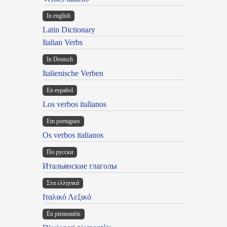
In english
Latin Dictionary
Italian Verbs
In Deutsch
Italienische Verben
En español
Los verbos italianos
Em portugues
Os verbos italianos
По русски
Итальянские глаголы
Στα ελληνικά
Ιταλικό Λεξικό
Ën piemontèis