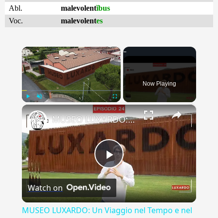
Abl.
malevolent
ĭbus
Voc.
malevolent
es
×
Now Playing
×
Play
Unmute
Fullscreen
MUSEO LUXARDO: Un Viaggio nel Tempo e nel Gusto
Play
Watch on
Video
MUSEO LUXARDO: Un Viaggio nel Tempo e nel