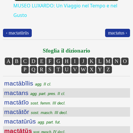
MUSEO LUXARDO: Un Viaggio nel Tempo e nel
Gusto
‹ mactatūrūs
mactatus ›
Sfoglia il dizionario
A
B
C
D
E
F
G
H
I
J
K
L
M
N
O
P
Q
R
S
T
U
V
W
X
Y
Z
mactābĭlis
agg. II cl.
mactans
agg. part. pres. II cl.
mactātĭo
sost. femm. III decl.
mactātŏr
sost. masch. III decl.
mactatūrūs
agg. part. fut.
mactātŭs
sost. masch. IV decl.