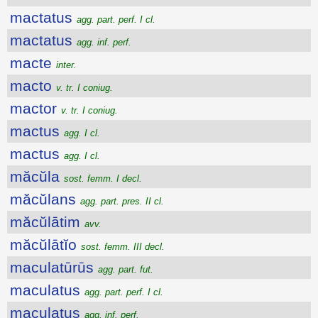
mactatus
agg. part. perf. I cl.
mactatus
agg. inf. perf.
macte
inter.
macto
v. tr. I coniug.
mactor
v. tr. I coniug.
mactus
agg. I cl.
mactus
agg. I cl.
măcŭla
sost. femm. I decl.
măcŭlans
agg. part. pres. II cl.
măcŭlātim
avv.
măcŭlātĭo
sost. femm. III decl.
maculatūrūs
agg. part. fut.
maculatus
agg. part. perf. I cl.
maculatus
agg. inf. perf.