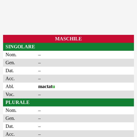
MASCHILE
SINGOLARE
Nom.
–
Gen.
–
Dat.
–
Acc.
–
Abl.
mactat
u
Voc.
–
PLURALE
Nom.
–
Gen.
–
Dat.
–
Acc.
–