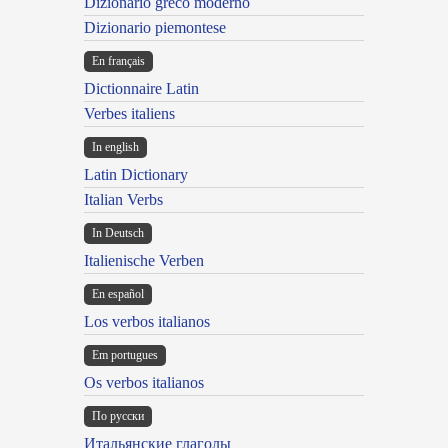
Dizionario greco moderno
Dizionario piemontese
En français
Dictionnaire Latin
Verbes italiens
In english
Latin Dictionary
Italian Verbs
In Deutsch
Italienische Verben
En español
Los verbos italianos
Em portugues
Os verbos italianos
По русски
Итальянские глаголы