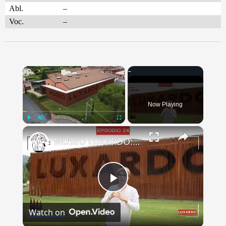
Abl.
–
Voc.
–
×
Now Playing
×
Play
Unmute
Fullscreen
MUSEO LUXARDO: Un Viaggio nel Tempo e nel Gusto
Play
Watch on
Video