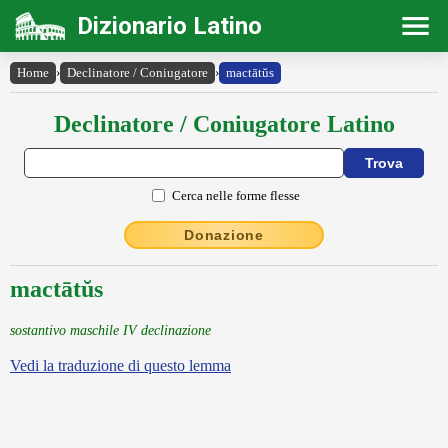
Dizionario Latino
Home
›
Declinatore / Coniugatore
›
mactātŭs
Declinatore / Coniugatore Latino
Cerca nelle forme flesse
Donazione
mactātŭs
sostantivo maschile IV declinazione
Vedi la traduzione di questo lemma