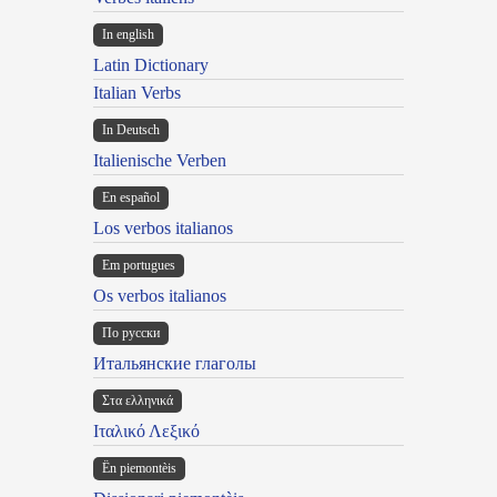
In english
Latin Dictionary
Italian Verbs
In Deutsch
Italienische Verben
En español
Los verbos italianos
Em portugues
Os verbos italianos
По русски
Итальянские глаголы
Στα ελληνικά
Ιταλικό Λεξικό
Ën piemontèis