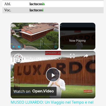
Abl.
lactucos
is
Voc.
lactucos
i
×
Now Playing
×
Play
Unmute
Fullscreen
MUSEO LUXARDO: Un Viaggio nel Tempo e nel Gusto
Play
Watch on
Video
MUSEO LUXARDO: Un Viaggio nel Tempo e nel