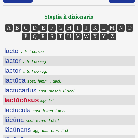
Sfoglia il dizionario
A
B
C
D
E
F
G
H
I
J
K
L
M
N
O
P
Q
R
S
T
U
V
W
X
Y
Z
lacto
v. tr. I coniug.
lactor
v. tr. I coniug.
lactor
v. tr. I coniug.
lactūca
sost. femm. I decl.
lactūcārĭus
sost. masch. II decl.
lactūcōsus
agg. I cl.
lactūcŭla
sost. femm. I decl.
lăcūna
sost. femm. I decl.
lăcūnans
agg. part. pres. II cl.