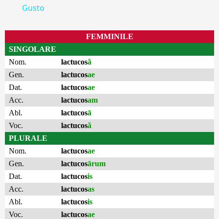
Gusto
FEMMINILE
SINGOLARE
Nom.
lactucos
ă
Gen.
lactucos
ae
Dat.
lactucos
ae
Acc.
lactucos
am
Abl.
lactucos
ā
Voc.
lactucos
ă
PLURALE
Nom.
lactucos
ae
Gen.
lactucos
ārum
Dat.
lactucos
is
Acc.
lactucos
as
Abl.
lactucos
is
Voc.
lactucos
ae