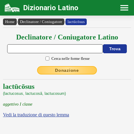
Dizionario Latino
Home
›
Declinatore / Coniugatore
›
lactūcōsus
Declinatore / Coniugatore Latino
Cerca nelle forme flesse
Donazione
lactūcōsus
(lactucosus, lactucosă, lactucosum)
aggettivo I classe
Vedi la traduzione di questo lemma