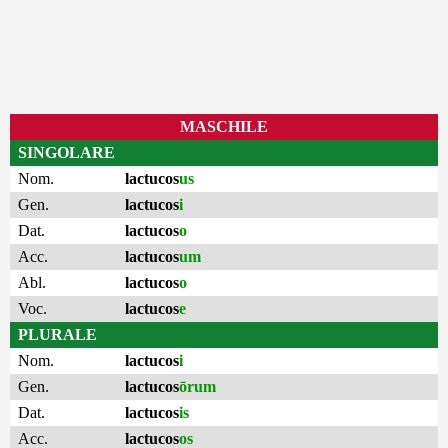
MASCHILE
SINGOLARE
Nom.
lactucos
us
Gen.
lactucos
i
Dat.
lactucos
o
Acc.
lactucos
um
Abl.
lactucos
o
Voc.
lactucos
e
PLURALE
Nom.
lactucos
i
Gen.
lactucos
ōrum
Dat.
lactucos
is
Acc.
lactucos
os