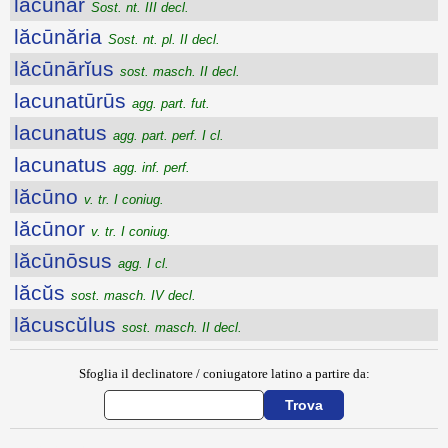
lăcūnăr
Sost. nt. III decl.
lăcūnăria
Sost. nt. pl. II decl.
lăcūnārĭus
sost. masch. II decl.
lacunatūrūs
agg. part. fut.
lacunatus
agg. part. perf. I cl.
lacunatus
agg. inf. perf.
lăcūno
v. tr. I coniug.
lăcūnor
v. tr. I coniug.
lăcūnōsus
agg. I cl.
lăcŭs
sost. masch. IV decl.
lăcuscŭlus
sost. masch. II decl.
Sfoglia il declinatore / coniugatore latino a partire da: