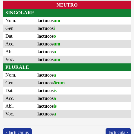
NEUTRO
SINGOLARE
Nom.
lactucos
um
Gen.
lactucos
i
Dat.
lactucos
o
Acc.
lactucos
um
Abl.
lactucos
o
Voc.
lactucos
um
PLURALE
Nom.
lactucos
a
Gen.
lactucos
ōrum
Dat.
lactucos
is
Acc.
lactucos
a
Abl.
lactucos
is
Voc.
lactucos
a
‹ lactūcārĭus
lactūcŭla ›