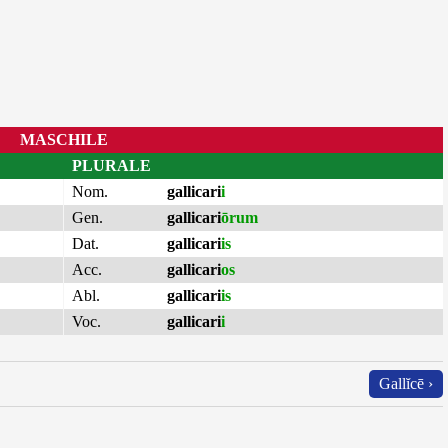
MASCHILE
PLURALE
Nom.
gallicari
i
Gen.
gallicari
ōrum
Dat.
gallicari
is
Acc.
gallicari
os
Abl.
gallicari
is
Voc.
gallicari
i
Gallĭcē ›