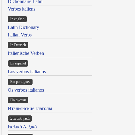
Dictionnaire Latin
Verbes italiens
In english
Latin Dictionary
Italian Verbs
In Deutsch
Italienische Verben
En español
Los verbos italianos
Em portugues
Os verbos italianos
По русски
Итальянские глаголы
Στα ελληνικά
Ιταλικό Λεξικό