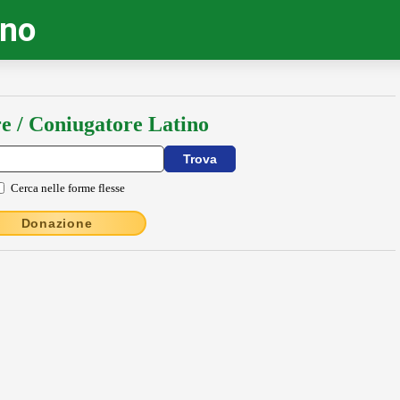
ino
e / Coniugatore Latino
Cerca nelle forme flesse
Donazione