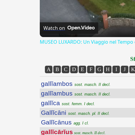
Watch on
MUSEO LUXARDO: Un Viaggio nel Tempo e
Sf
A
B
C
D
E
F
G
H
I
J
K
gallĭambos
sost. masch. II decl.
gallĭambus
sost. masch. II decl.
gallĭca
sost. femm. I decl.
Gallĭcāni
sost. masch. pl. II decl.
Gallĭcānus
agg. I cl.
gallĭcārĭus
sost. masch. II decl.