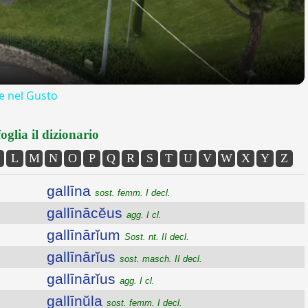
 nel Gusto
oglia il dizionario
L
M
N
O
P
Q
R
S
T
U
V
W
X
Y
Z
gallīna
sost. femm. I decl.
gallīnācĕus
agg. I cl.
gallīnārĭum
Sost. nt. II decl.
gallīnārĭus
sost. masch. II decl.
gallīnārĭus
agg. I cl.
gallīnŭla
sost. femm. I decl.