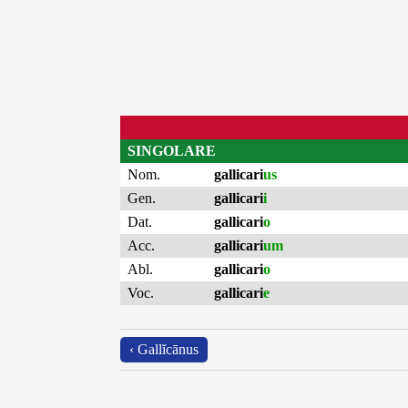
SINGOLARE
Nom.
gallicari
us
Gen.
gallicari
i
Dat.
gallicari
o
Acc.
gallicari
um
Abl.
gallicari
o
Voc.
gallicari
e
‹ Gallĭcānus