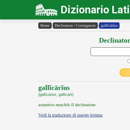
Dizionario Lat
Home
›
Declinatore / Coniugatore
›
gallĭcārĭus
Declinator
gallĭcārĭus
(gallicarius, gallicarii)
sostantivo maschile II declinazione
Vedi la traduzione di questo lemma