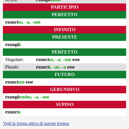
PARTICIPIO
PERFETTO
exunct
us, –a, –um
INFINITO
PRESENTE
exungŭ
i
PERFETTO
Singolare:
exunct
us, –a, –um
esse
Plurale:
exunct
i, –ae, –a
esse
FUTURO
exunct
um
esse
GERUNDIVO
exungŭ
endus, –a, –um
SUPINO
exunct
u
Vedi la forma attiva di questo lemma