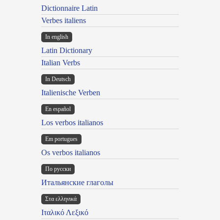
Dictionnaire Latin
Verbes italiens
In english
Latin Dictionary
Italian Verbs
In Deutsch
Italienische Verben
En español
Los verbos italianos
Em portugues
Os verbos italianos
По русски
Итальянские глаголы
Στα ελληνικά
Ιταλικό Λεξικό