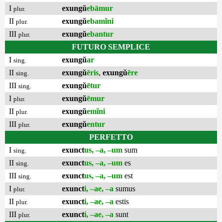
I
exungŭ
ebāmur
plur.
II
exungŭ
ebamĭni
plur.
III
exungŭ
ebantur
plur.
FUTURO SEMPLICE
I
exungŭ
ar
sing.
II
exungŭ
ēris
,
exungŭ
ēre
sing.
III
exungŭ
ētur
sing.
I
exungŭ
ēmur
plur.
II
exungŭ
emĭni
plur.
III
exungŭ
entur
plur.
PERFETTO
I
exunct
us, –a, –um
sum
sing.
II
exunct
us, –a, –um
es
sing.
III
exunct
us, –a, –um
est
sing.
I
exunct
i, –ae, –a
sumus
plur.
II
exunct
i, –ae, –a
estis
plur.
III
exunct
i, –ae, –a
sunt
plur.