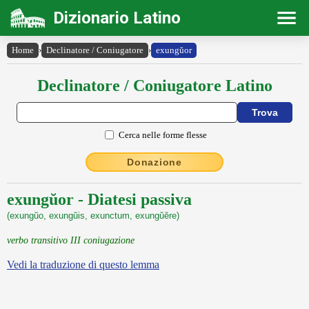
Dizionario Latino
Home
›
Declinatore / Coniugatore
›
exungŭor
Declinatore / Coniugatore Latino
Cerca nelle forme flesse
Donazione
exungŭor - Diatesi passiva
(exungŭo, exungŭis, exunctum, exungŭĕre)
verbo transitivo III coniugazione
Vedi la traduzione di questo lemma