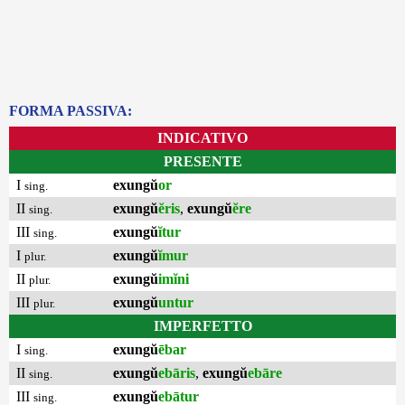
FORMA PASSIVA:
INDICATIVO
PRESENTE
I
exungŭ
or
sing.
II
exungŭ
ĕris
,
exungŭ
ĕre
sing.
III
exungŭ
ĭtur
sing.
I
exungŭ
ĭmur
plur.
II
exungŭ
imĭni
plur.
III
exungŭ
untur
plur.
IMPERFETTO
I
exungŭ
ēbar
sing.
II
exungŭ
ebāris
,
exungŭ
ebāre
sing.
III
exungŭ
ebātur
sing.