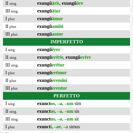
II
exungŭ
āris
,
exungŭ
āre
sing.
III
exungŭ
ātur
sing.
I
exungŭ
āmur
plur.
II
exungŭ
amĭni
plur.
III
exungŭ
antur
plur.
IMPERFETTO
I
exungŭ
ĕrer
sing.
II
exungŭ
erēris
,
exungŭ
erēre
sing.
III
exungŭ
erētur
sing.
I
exungŭ
erēmur
plur.
II
exungŭ
eremĭni
plur.
III
exungŭ
erentur
plur.
PERFETTO
I
exunct
us, –a, –um
sim
sing.
II
exunct
us, –a, –um
sis
sing.
III
exunct
us, –a, –um
sit
sing.
I
exunct
i, –ae, –a
simus
plur.