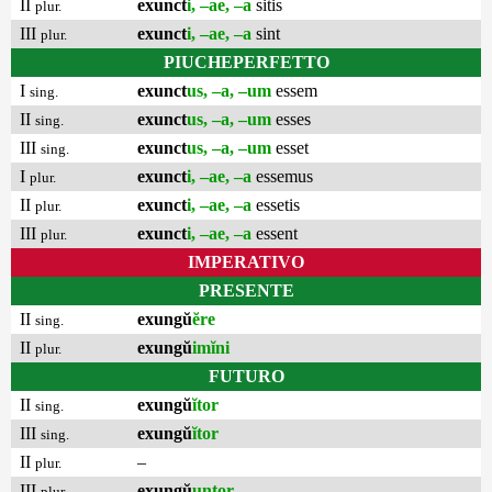
II
exunct
i, –ae, –a
sitis
plur.
III
exunct
i, –ae, –a
sint
plur.
PIUCHEPERFETTO
I
exunct
us, –a, –um
essem
sing.
II
exunct
us, –a, –um
esses
sing.
III
exunct
us, –a, –um
esset
sing.
I
exunct
i, –ae, –a
essemus
plur.
II
exunct
i, –ae, –a
essetis
plur.
III
exunct
i, –ae, –a
essent
plur.
IMPERATIVO
PRESENTE
II
exungŭ
ĕre
sing.
II
exungŭ
imĭni
plur.
FUTURO
II
exungŭ
ĭtor
sing.
III
exungŭ
ĭtor
sing.
II
–
plur.
III
exungŭ
untor
plur.