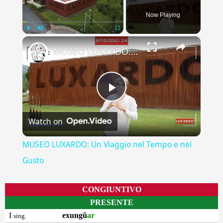
Now Playing
×
Play
Unmute
Fullscreen
MUSEO LUXARDO: Un Viaggio nel Tempo e nel Gusto
Play
Watch on
Video
MUSEO LUXARDO: Un Viaggio nel Tempo e nel
Gusto
CONGIUNTIVO
PRESENTE
I
exungŭ
ar
sing.