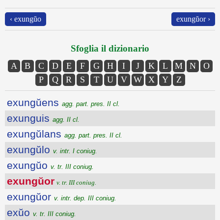
‹ exungŭo
exungŭor ›
Sfoglia il dizionario
A
B
C
D
E
F
G
H
I
J
K
L
M
N
O
P
Q
R
S
T
U
V
W
X
Y
Z
exungŭens
agg. part. pres. II cl.
exunguis
agg. II cl.
exungŭlans
agg. part. pres. II cl.
exungŭlo
v. intr. I coniug.
exungŭo
v. tr. III coniug.
exungŭor
v. tr. III coniug.
exungŭor
v. intr. dep. III coniug.
exŭo
v. tr. III coniug.