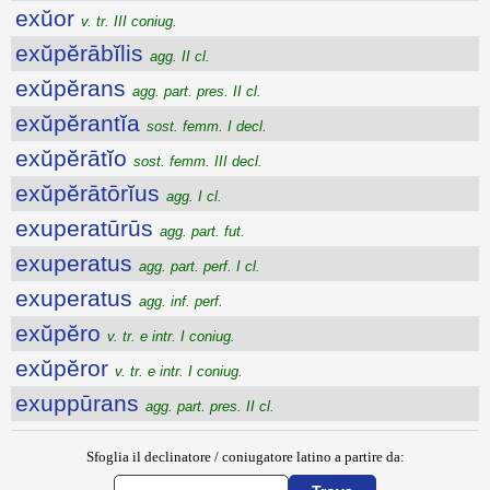
exŭor
v. tr. III coniug.
exŭpĕrābĭlis
agg. II cl.
exŭpĕrans
agg. part. pres. II cl.
exŭpĕrantĭa
sost. femm. I decl.
exŭpĕrātĭo
sost. femm. III decl.
exŭpĕrātōrĭus
agg. I cl.
exuperatūrūs
agg. part. fut.
exuperatus
agg. part. perf. I cl.
exuperatus
agg. inf. perf.
exŭpĕro
v. tr. e intr. I coniug.
exŭpĕror
v. tr. e intr. I coniug.
exuppūrans
agg. part. pres. II cl.
Sfoglia il declinatore / coniugatore latino a partire da: