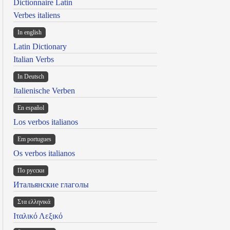
Dictionnaire Latin
Verbes italiens
In english
Latin Dictionary
Italian Verbs
In Deutsch
Italienische Verben
En español
Los verbos italianos
Em portugues
Os verbos italianos
По русски
Итальянские глаголы
Στα ελληνικά
Ιταλικό Λεξικό