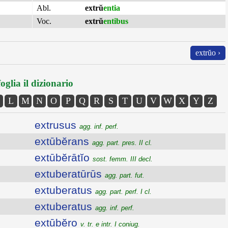
Abl.
extrŭ
entia
Voc.
extrŭ
entibus
extrŭo ›
oglia il dizionario
L
M
N
O
P
Q
R
S
T
U
V
W
X
Y
Z
extrusus
agg. inf. perf.
extūbĕrans
agg. part. pres. II cl.
extūbĕrātĭo
sost. femm. III decl.
extuberatūrūs
agg. part. fut.
extuberatus
agg. part. perf. I cl.
extuberatus
agg. inf. perf.
extūbĕro
v. tr. e intr. I coniug.