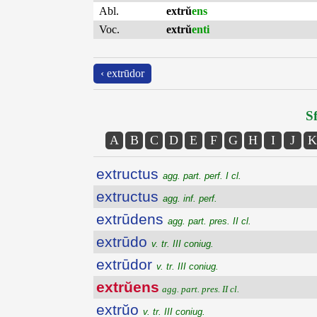
Abl.
extrŭ
ens
Voc.
extrŭ
enti
‹ extrūdor
Sf
A
B
C
D
E
F
G
H
I
J
K
extructus
agg. part. perf. I cl.
extructus
agg. inf. perf.
extrūdens
agg. part. pres. II cl.
extrūdo
v. tr. III coniug.
extrūdor
v. tr. III coniug.
extrŭens
agg. part. pres. II cl.
extrŭo
v. tr. III coniug.