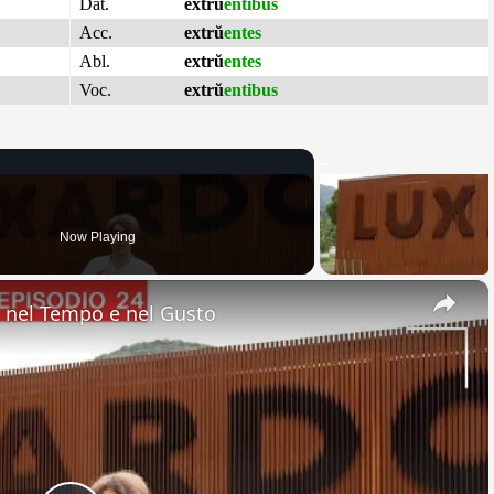
Dat.
extrŭ
entibus
Acc.
extrŭ
entes
Abl.
extrŭ
entes
Voc.
extrŭ
entibus
Now Playing
×
nel Tempo e nel Gusto