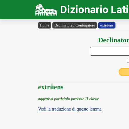
Dizionario Lat
Home
›
Declinatore / Coniugatore
›
extrŭens
Declinator
extrŭens
aggettivo participio presente II classe
Vedi la traduzione di questo lemma