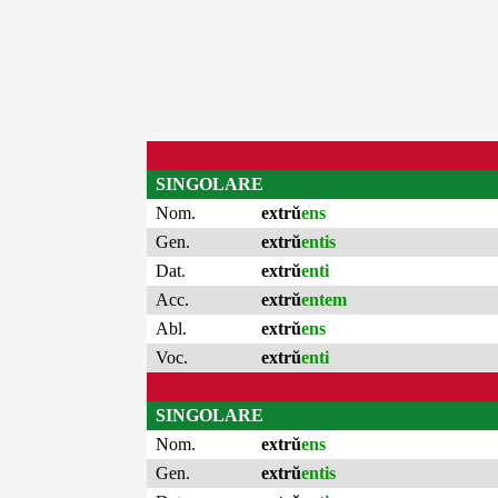
SINGOLARE
Nom.
extrŭ
ens
Gen.
extrŭ
entis
Dat.
extrŭ
enti
Acc.
extrŭ
entem
Abl.
extrŭ
ens
Voc.
extrŭ
enti
SINGOLARE
Nom.
extrŭ
ens
Gen.
extrŭ
entis