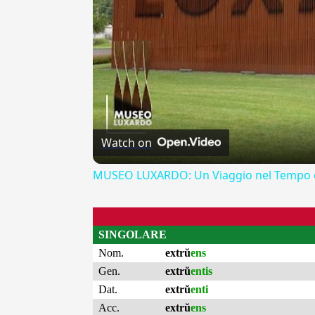
Watch on
MUSEO LUXARDO: Un Viaggio nel Tempo e
SINGOLARE
Nom.
extrŭ
ens
Gen.
extrŭ
entis
Dat.
extrŭ
enti
Acc.
extrŭ
ens