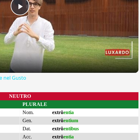
Play
Video
 nel Gusto
NEUTRO
PLURALE
Nom.
extrŭ
entia
Gen.
extrŭ
entium
Dat.
extrŭ
entibus
Acc.
extrŭ
entia