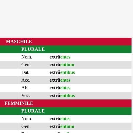
MASCHILE
PLURALE
Nom.
extrŭ
entes
Gen.
extrŭ
entium
Dat.
extrŭ
entibus
Acc.
extrŭ
entes
Abl.
extrŭ
entes
Voc.
extrŭ
entibus
FEMMINILE
PLURALE
Nom.
extrŭ
entes
Gen.
extrŭ
entium