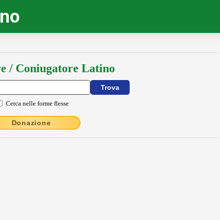
ino
e / Coniugatore Latino
Cerca nelle forme flesse
Donazione