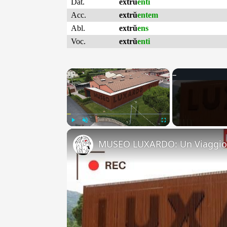
Dat.
extrŭ
enti
Acc.
extrŭ
entem
Abl.
extrŭ
ens
Voc.
extrŭ
enti
×
Play
Unmute
Fullscreen
MUSEO LUXARDO: Un Viaggio 