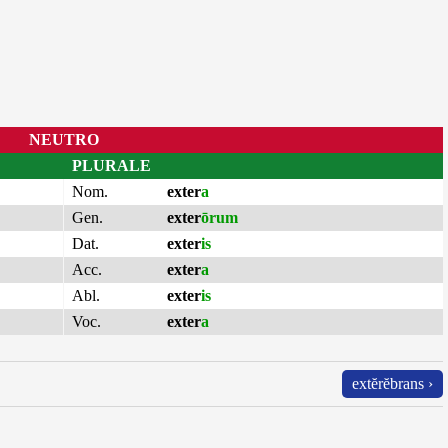
NEUTRO
PLURALE
Nom.
exter
a
Gen.
exter
ōrum
Dat.
exter
is
Acc.
exter
a
Abl.
exter
is
Voc.
exter
a
extĕrĕbrans ›