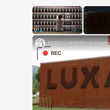
×
Play
Unmute
Fullscreen
MUSEO LUXARDO: Un Viaggio 