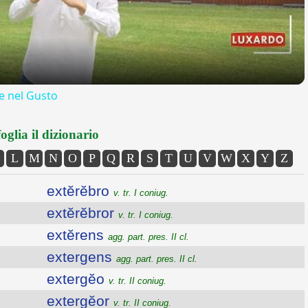
 nel Gusto
oglia il dizionario
L
M
N
O
P
Q
R
S
T
U
V
W
X
Y
Z
extĕrĕbro
v. tr. I coniug.
extĕrĕbror
v. tr. I coniug.
extĕrens
agg. part. pres. II cl.
extergens
agg. part. pres. II cl.
extergĕo
v. tr. II coniug.
extergĕor
v. tr. II coniug.