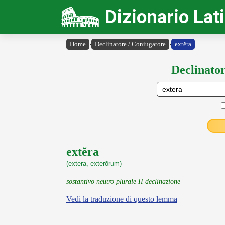
Dizionario Lat
Home
›
Declinatore / Coniugatore
›
extĕra
Declinator
extĕra
(extera, exterōrum)
sostantivo neutro plurale II declinazione
Vedi la traduzione di questo lemma