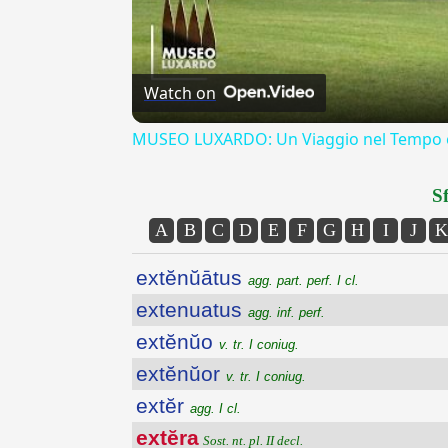
Watch on
MUSEO LUXARDO: Un Viaggio nel Tempo e
Sf
A
B
C
D
E
F
G
H
I
J
K
extĕnŭātus
agg. part. perf. I cl.
extenuatus
agg. inf. perf.
extĕnŭo
v. tr. I coniug.
extĕnŭor
v. tr. I coniug.
extĕr
agg. I cl.
extĕra
Sost. nt. pl. II decl.