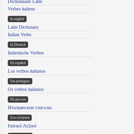
Dictionnaire Latin
Verbes italiens
In english
Latin Dictionary
Italian Verbs
In Deutsch
Italienische Verben
En español
Los verbos italianos
Em portugues
Os verbos italianos
По русски
Итальянские глаголы
Στα ελληνικά
Ιταλικό Λεξικό