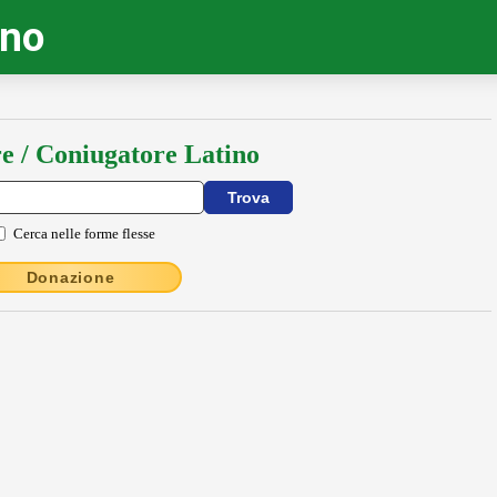
ino
e / Coniugatore Latino
Cerca nelle forme flesse
Donazione