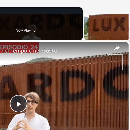
Now Playing
×
nel Tempo e nel Gusto
Play
Video