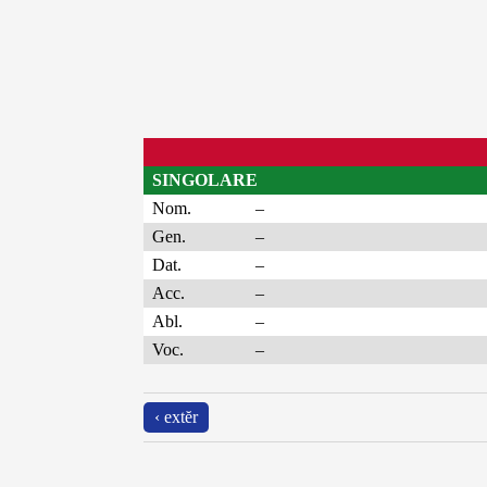
SINGOLARE
Nom.
–
Gen.
–
Dat.
–
Acc.
–
Abl.
–
Voc.
–
‹ extĕr