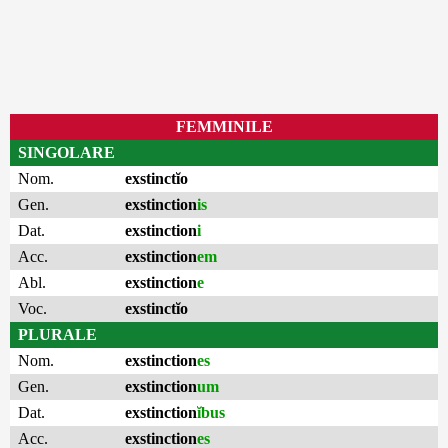
FEMMINILE
SINGOLARE
Nom.
exstinctĭo
Gen.
exstinction
is
Dat.
exstinction
i
Acc.
exstinction
em
Abl.
exstinction
e
Voc.
exstinctĭo
PLURALE
Nom.
exstinction
es
Gen.
exstinction
um
Dat.
exstinction
ĭbus
Acc.
exstinction
es