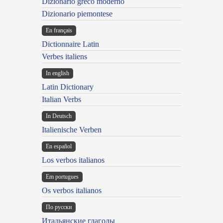
Dizionario greco moderno
Dizionario piemontese
En français
Dictionnaire Latin
Verbes italiens
In english
Latin Dictionary
Italian Verbs
In Deutsch
Italienische Verben
En español
Los verbos italianos
Em portugues
Os verbos italianos
По русски
Итальянские глаголы