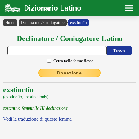
Dizionario Latino
Home
›
Declinatore / Coniugatore
›
exstinctĭo
Declinatore / Coniugatore Latino
Cerca nelle forme flesse
Donazione
exstinctĭo
(exstinctĭo, exstinctionis)
sostantivo femminile III declinazione
Vedi la traduzione di questo lemma