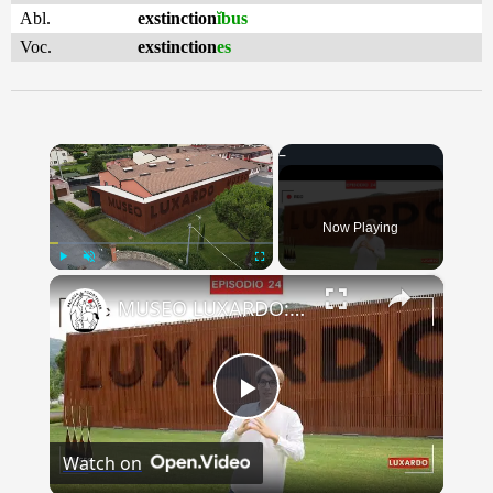
Abl.
exstinction
ĭbus
Voc.
exstinction
es
×
Now Playing
×
Play
Unmute
Fullscreen
MUSEO LUXARDO: Un Viaggio nel Tempo e nel Gusto
Play
Watch on
Video