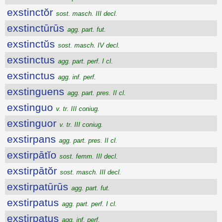
exstinctŏr
sost. masch. III decl.
exstinctūrūs
agg. part. fut.
exstinctŭs
sost. masch. IV decl.
exstinctus
agg. part. perf. I cl.
exstinctus
agg. inf. perf.
exstinguens
agg. part. pres. II cl.
exstinguo
v. tr. III coniug.
exstinguor
v. tr. III coniug.
exstirpans
agg. part. pres. II cl.
exstirpātĭo
sost. femm. III decl.
exstirpātŏr
sost. masch. III decl.
exstirpatūrūs
agg. part. fut.
exstirpatus
agg. part. perf. I cl.
exstirpatus
agg. inf. perf.