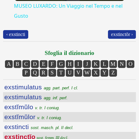
MUSEO LUXARDO: Un Viaggio nel Tempo e nel
Gusto
‹ exstincti
exstinctŏr ›
Sfoglia il dizionario
A
B
C
D
E
F
G
H
I
J
K
L
M
N
O
P
Q
R
S
T
U
V
W
X
Y
Z
exstimulatus
agg. part. perf. I cl.
exstimulatus
agg. inf. perf.
exstĭmŭlo
v. tr. I coniug.
exstĭmŭlor
v. tr. I coniug.
exstincti
sost. masch. pl. II decl.
exstinctĭo
sost. femm. III decl.