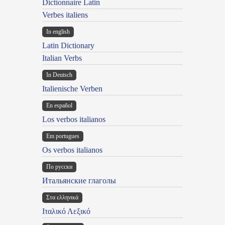
Dictionnaire Latin
Verbes italiens
In english
Latin Dictionary
Italian Verbs
In Deutsch
Italienische Verben
En español
Los verbos italianos
Em portugues
Os verbos italianos
По русски
Итальянские глаголы
Στα ελληνικά
Ιταλικό Λεξικό