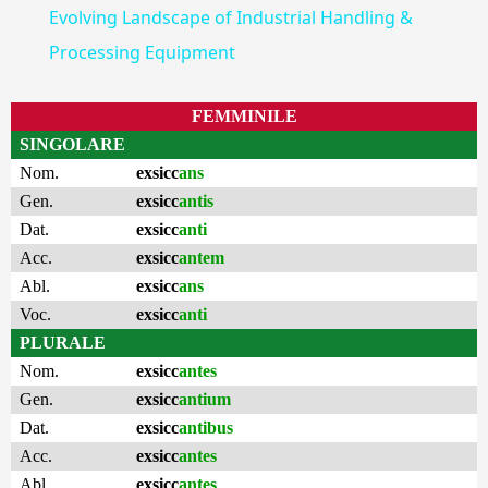
Evolving Landscape of Industrial Handling &
Processing Equipment
FEMMINILE
SINGOLARE
Nom.
exsicc
ans
Gen.
exsicc
antis
Dat.
exsicc
anti
Acc.
exsicc
antem
Abl.
exsicc
ans
Voc.
exsicc
anti
PLURALE
Nom.
exsicc
antes
Gen.
exsicc
antium
Dat.
exsicc
antibus
Acc.
exsicc
antes
Abl.
exsicc
antes