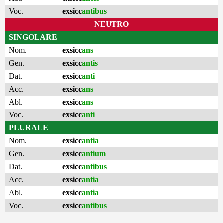
Voc.
exsicc
antibus
NEUTRO
SINGOLARE
Nom.
exsicc
ans
Gen.
exsicc
antis
Dat.
exsicc
anti
Acc.
exsicc
ans
Abl.
exsicc
ans
Voc.
exsicc
anti
PLURALE
Nom.
exsicc
antia
Gen.
exsicc
antium
Dat.
exsicc
antibus
Acc.
exsicc
antia
Abl.
exsicc
antia
Voc.
exsicc
antibus