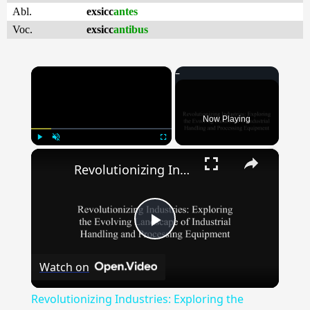
Abl.
exsicc
antes
Voc.
exsicc
antibus
×
Now Playing
×
Play
Unmute
Fullscreen
Revolutionizing Industries: Exploring the Evolving Landscape of Industrial Handling & Processing Equipment
Play
Watch on
Video
Revolutionizing Industries: Exploring the