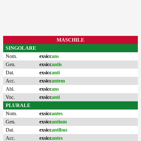
MASCHILE
SINGOLARE
Nom.
exsicc
ans
Gen.
exsicc
antis
Dat.
exsicc
anti
Acc.
exsicc
antem
Abl.
exsicc
ans
Voc.
exsicc
anti
PLURALE
Nom.
exsicc
antes
Gen.
exsicc
antium
Dat.
exsicc
antibus
Acc.
exsicc
antes