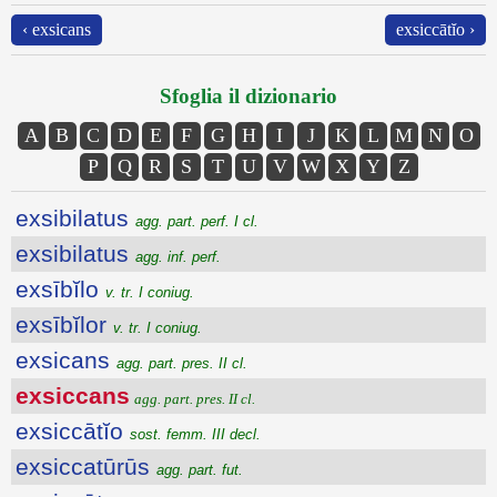
‹ exsicans
exsiccātĭo ›
Sfoglia il dizionario
A
B
C
D
E
F
G
H
I
J
K
L
M
N
O
P
Q
R
S
T
U
V
W
X
Y
Z
exsibilatus
agg. part. perf. I cl.
exsibilatus
agg. inf. perf.
exsībĭlo
v. tr. I coniug.
exsībĭlor
v. tr. I coniug.
exsicans
agg. part. pres. II cl.
exsiccans
agg. part. pres. II cl.
exsiccātĭo
sost. femm. III decl.
exsiccatūrūs
agg. part. fut.