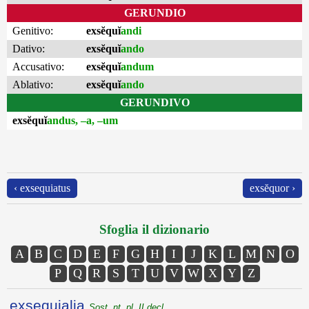
GERUNDIO
Genitivo:
exsĕquĭ
andi
Dativo:
exsĕquĭ
ando
Accusativo:
exsĕquĭ
andum
Ablativo:
exsĕquĭ
ando
GERUNDIVO
exsĕquĭ
andus, –a, –um
‹ exsequiatus
exsĕquor ›
Sfoglia il dizionario
A
B
C
D
E
F
G
H
I
J
K
L
M
N
O
P
Q
R
S
T
U
V
W
X
Y
Z
exsequialia
Sost. nt. pl. II decl.