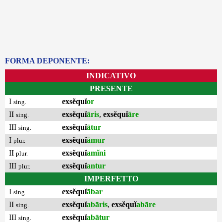
FORMA DEPONENTE:
INDICATIVO
PRESENTE
I
exsĕquĭ
or
sing.
II
exsĕquĭ
āris
,
exsĕquĭ
āre
sing.
III
exsĕquĭ
ātur
sing.
I
exsĕquĭ
āmur
plur.
II
exsĕquĭ
amĭni
plur.
III
exsĕquĭ
antur
plur.
IMPERFETTO
I
exsĕquĭ
ābar
sing.
II
exsĕquĭ
abāris
,
exsĕquĭ
abāre
sing.
III
exsĕquĭ
abātur
sing.