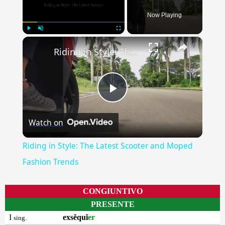
Now Playing
×
Play
Unmute
Fullscreen
Riding in Style: The Latest Scooter and Moped Fashion Trends
Play
Watch on
Video
Riding in Style: The Latest Scooter and Moped
Fashion Trends
CONGIUNTIVO
PRESENTE
I
exsĕquĭ
er
sing.