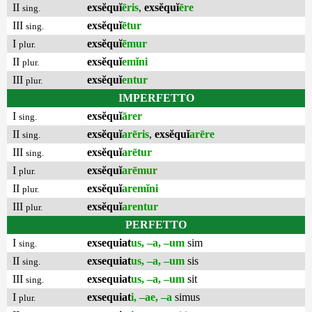
II
exsĕquĭ
ēris
,
exsĕquĭ
ēre
sing.
III
exsĕquĭ
ētur
sing.
I
exsĕquĭ
ēmur
plur.
II
exsĕquĭ
emĭni
plur.
III
exsĕquĭ
entur
plur.
IMPERFETTO
I
exsĕquĭ
ārer
sing.
II
exsĕquĭ
arēris
,
exsĕquĭ
arēre
sing.
III
exsĕquĭ
arētur
sing.
I
exsĕquĭ
arēmur
plur.
II
exsĕquĭ
aremĭni
plur.
III
exsĕquĭ
arentur
plur.
PERFETTO
I
exsequiat
us, –a, –um
sim
sing.
II
exsequiat
us, –a, –um
sis
sing.
III
exsequiat
us, –a, –um
sit
sing.
I
exsequiat
i, –ae, –a
simus
plur.