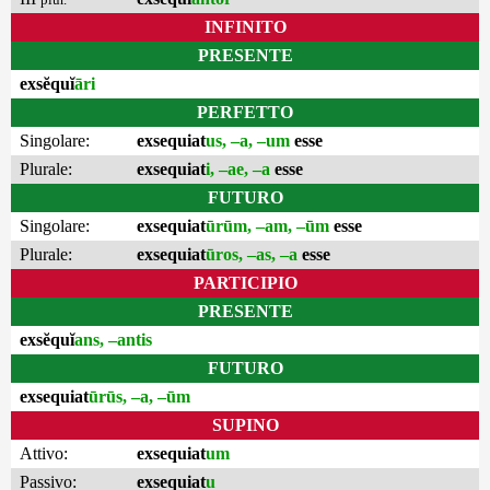
INFINITO
PRESENTE
exsĕquĭ
āri
PERFETTO
Singolare:
exsequiat
us, –a, –um
esse
Plurale:
exsequiat
i, –ae, –a
esse
FUTURO
Singolare:
exsequiat
ūrūm, –am, –ūm
esse
Plurale:
exsequiat
ūros, –as, –a
esse
PARTICIPIO
PRESENTE
exsĕquĭ
ans, –antis
FUTURO
exsequiat
ūrūs, –a, –ūm
SUPINO
Attivo:
exsequiat
um
Passivo:
exsequiat
u