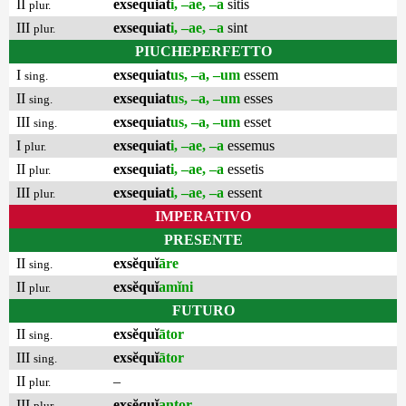
II
exsequiat
i, –ae, –a
sitis
plur.
III
exsequiat
i, –ae, –a
sint
plur.
PIUCHEPERFETTO
I
exsequiat
us, –a, –um
essem
sing.
II
exsequiat
us, –a, –um
esses
sing.
III
exsequiat
us, –a, –um
esset
sing.
I
exsequiat
i, –ae, –a
essemus
plur.
II
exsequiat
i, –ae, –a
essetis
plur.
III
exsequiat
i, –ae, –a
essent
plur.
IMPERATIVO
PRESENTE
II
exsĕquĭ
āre
sing.
II
exsĕquĭ
amĭni
plur.
FUTURO
II
exsĕquĭ
ātor
sing.
III
exsĕquĭ
ātor
sing.
II
–
plur.
III
exsĕquĭ
antor
plur.