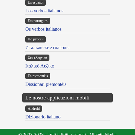
En español
Los verbos italianos
Em portugues
Os verbos italianos
По русски
Итальянские глаголы
Στα ελληνικά
Ιταλικό Λεξικό
Ën piemontèis
Dissionari piemontèis
Le nostre applicazioni mobili
Android
Dizionario italiano
© 2002-2029 - Tutti i diritti riservati - Olivetti Media