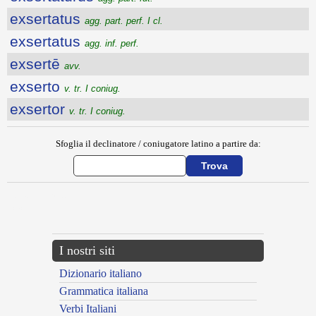
exsertatus
agg. part. perf. I cl.
exsertatus
agg. inf. perf.
exsertē
avv.
exserto
v. tr. I coniug.
exsertor
v. tr. I coniug.
Sfoglia il declinatore / coniugatore latino a partire da:
{{ID:EXSEQUIOR100}}
---CACHE---
I nostri siti
Dizionario italiano
Grammatica italiana
Verbi Italiani