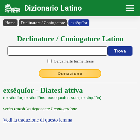
Dizionario Latino
Home
›
Declinatore / Coniugatore
›
exsĕquĭor
Declinatore / Coniugatore Latino
Cerca nelle forme flesse
Donazione
exsĕquĭor - Diatesi attiva
(exsĕquĭor, exsĕquĭāris, exsequiatus sum, exsĕquĭāri)
verbo transitivo deponente I coniugazione
Vedi la traduzione di questo lemma