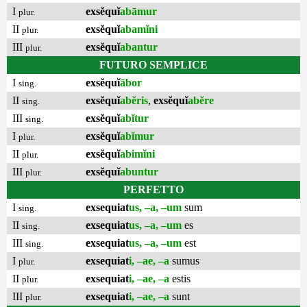
I
exsĕquĭ
abāmur
plur.
II
exsĕquĭ
abamĭni
plur.
III
exsĕquĭ
abantur
plur.
FUTURO SEMPLICE
I
exsĕquĭ
ābor
sing.
II
exsĕquĭ
abĕris
,
exsĕquĭ
abĕre
sing.
III
exsĕquĭ
abĭtur
sing.
I
exsĕquĭ
abĭmur
plur.
II
exsĕquĭ
abimĭni
plur.
III
exsĕquĭ
abuntur
plur.
PERFETTO
I
exsequiat
us, –a, –um
sum
sing.
II
exsequiat
us, –a, –um
es
sing.
III
exsequiat
us, –a, –um
est
sing.
I
exsequiat
i, –ae, –a
sumus
plur.
II
exsequiat
i, –ae, –a
estis
plur.
III
exsequiat
i, –ae, –a
sunt
plur.