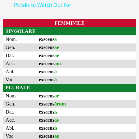
Pitfalls to Watch Out For
FEMMINILE
SINGOLARE
Nom.
exscens
ă
Gen.
exscens
ae
Dat.
exscens
ae
Acc.
exscens
am
Abl.
exscens
ā
Voc.
exscens
ă
PLURALE
Nom.
exscens
ae
Gen.
exscens
ārum
Dat.
exscens
is
Acc.
exscens
as
Abl.
exscens
is
Voc.
exscens
ae