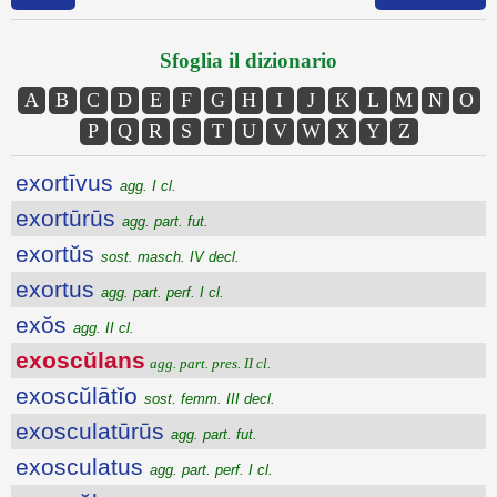
Sfoglia il dizionario
A
B
C
D
E
F
G
H
I
J
K
L
M
N
O
P
Q
R
S
T
U
V
W
X
Y
Z
exortīvus
agg. I cl.
exortūrūs
agg. part. fut.
exortŭs
sost. masch. IV decl.
exortus
agg. part. perf. I cl.
exŏs
agg. II cl.
exoscŭlans
agg. part. pres. II cl.
exoscŭlātĭo
sost. femm. III decl.
exosculatūrūs
agg. part. fut.
exosculatus
agg. part. perf. I cl.