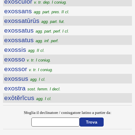
exoscŭlor
v. tr. dep. I coniug.
exossans
agg. part. pres. II cl.
exossatūrūs
agg. part. fut.
exossatus
agg. part. perf. I cl.
exossatus
agg. inf. perf.
exossis
agg. II cl.
exosso
v. tr. I coniug.
exossor
v. tr. I coniug.
exossus
agg. I cl.
exostra
sost. femm. I decl.
exōtĕrĭcus
agg. I cl.
Sfoglia il declinatore / coniugatore latino a partire da: