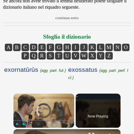
Se ancora non avete trovato il lemma desiderato potete sfogliare il
dizionario italiano nel riquadro seguente.
continua sotto
Sfoglia il dizionario
A
B
C
D
E
F
G
H
I
J
K
L
M
N
O
P
Q
R
S
T
U
V
W
X
Y
Z
exornatūrūs
exossatus
(agg. part. fut.)
(agg. part. perf. I
cl.)
×
Video Player is loading.
Now Playing
×
Play
Unmute
Fullscreen