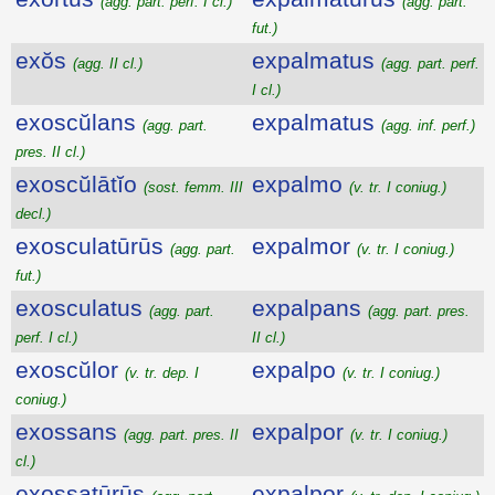
(agg. part. perf. I cl.)
(agg. part.
fut.)
exŏs
expalmatus
(agg. II cl.)
(agg. part. perf.
I cl.)
exoscŭlans
expalmatus
(agg. part.
(agg. inf. perf.)
pres. II cl.)
exoscŭlātĭo
expalmo
(sost. femm. III
(v. tr. I coniug.)
decl.)
exosculatūrūs
expalmor
(agg. part.
(v. tr. I coniug.)
fut.)
exosculatus
expalpans
(agg. part.
(agg. part. pres.
perf. I cl.)
II cl.)
exoscŭlor
expalpo
(v. tr. dep. I
(v. tr. I coniug.)
coniug.)
exossans
expalpor
(agg. part. pres. II
(v. tr. I coniug.)
cl.)
exossatūrūs
expalpor