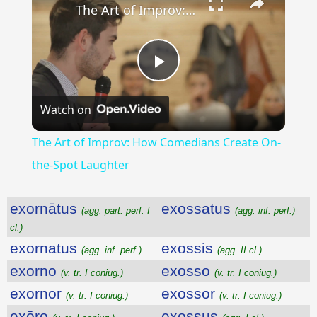
The Art of Improv: How Comedians Create On-the-Spot Laughter
Play
Watch on
Video
The Art of Improv: How Comedians Create On-
the-Spot Laughter
exornātus
exossatus
(agg. part. perf. I
(agg. inf. perf.)
cl.)
exornatus
exossis
(agg. inf. perf.)
(agg. II cl.)
exorno
exosso
(v. tr. I coniug.)
(v. tr. I coniug.)
exornor
exossor
(v. tr. I coniug.)
(v. tr. I coniug.)
exōro
exossus