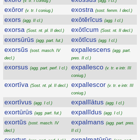
(v. tr. I coniug.)
(agg. I cl.)
exōror
exostra
(v. tr. I coniug.)
(sost. femm. I decl.)
exors
exōtĕrĭcus
(agg. II cl.)
(agg. I cl.)
exorsa
exōtĭcum
(Sost. nt. pl. II decl.)
(Sost. nt. II decl.)
exorsūrūs
exōtĭcus
(agg. part. fut.)
(agg. I cl.)
exorsŭs
expallescens
(sost. masch. IV
(agg. part.
decl.)
pres. II cl.)
exorsus
expallesco
(agg. part. perf. I cl.)
(v. tr. e intr. III
coniug.)
exortīva
expallescor
(Sost. nt. pl. II decl.)
(v. tr. e intr. III
coniug.)
exortīvus
expallĭātus
(agg. I cl.)
(agg. I cl.)
exortūrūs
expallĭdus
(agg. part. fut.)
(agg. I cl.)
exortŭs
expalmans
(sost. masch. IV
(agg. part. pres.
decl.)
II cl.)
exortus
expalmatūrūs