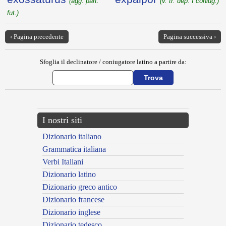
(agg. part.
(v. tr. dep. I coniug.)
fut.)
‹ Pagina precedente
Pagina successiva ›
Sfoglia il declinatore / coniugatore latino a partire da:
I nostri siti
Dizionario italiano
Grammatica italiana
Verbi Italiani
Dizionario latino
Dizionario greco antico
Dizionario francese
Dizionario inglese
Dizionario tedesco