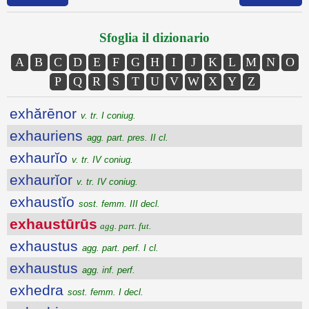
Sfoglia il dizionario
A
B
C
D
E
F
G
H
I
J
K
L
M
N
O
P
Q
R
S
T
U
V
W
X
Y
Z
exhărēnor
v. tr. I coniug.
exhauriens
agg. part. pres. II cl.
exhaurĭo
v. tr. IV coniug.
exhaurĭor
v. tr. IV coniug.
exhaustĭo
sost. femm. III decl.
exhaustūrūs
agg. part. fut.
exhaustus
agg. part. perf. I cl.
exhaustus
agg. inf. perf.
exhedra
sost. femm. I decl.