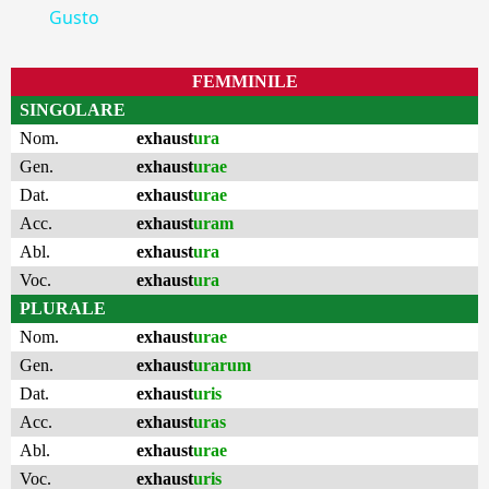
Gusto
FEMMINILE
SINGOLARE
Nom.
exhaust
ura
Gen.
exhaust
urae
Dat.
exhaust
urae
Acc.
exhaust
uram
Abl.
exhaust
ura
Voc.
exhaust
ura
PLURALE
Nom.
exhaust
urae
Gen.
exhaust
urarum
Dat.
exhaust
uris
Acc.
exhaust
uras
Abl.
exhaust
urae
Voc.
exhaust
uris