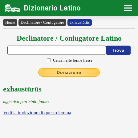
Dizionario Latino
Home
›
Declinatore / Coniugatore
›
exhaustūrūs
Declinatore / Coniugatore Latino
Cerca nelle forme flesse
Donazione
exhaustūrūs
aggettivo participio futuro
Vedi la traduzione di questo lemma