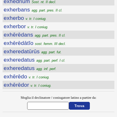
exhedrium
Sost. nt. II decl.
exherbans
agg. part. pres. II cl.
exherbo
v. tr. I coniug.
exherbor
v. tr. I coniug.
exhērēdans
agg. part. pres. II cl.
exhērēdātĭo
sost. femm. III decl.
exheredatūrūs
agg. part. fut.
exheredatus
agg. part. perf. I cl.
exheredatus
agg. inf. perf.
exhērēdo
v. tr. I coniug.
exhērēdor
v. tr. I coniug.
Sfoglia il declinatore / coniugatore latino a partire da: