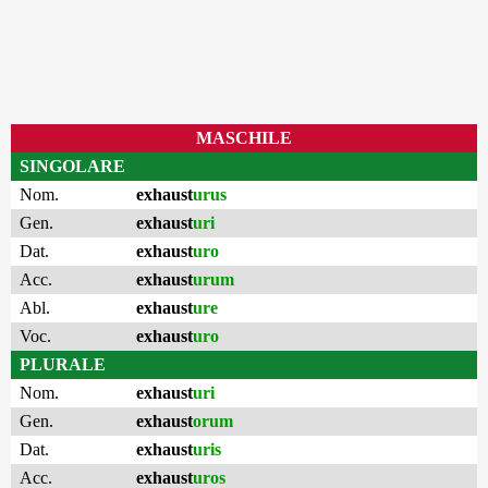
MASCHILE
SINGOLARE
Nom.
exhaust
urus
Gen.
exhaust
uri
Dat.
exhaust
uro
Acc.
exhaust
urum
Abl.
exhaust
ure
Voc.
exhaust
uro
PLURALE
Nom.
exhaust
uri
Gen.
exhaust
orum
Dat.
exhaust
uris
Acc.
exhaust
uros