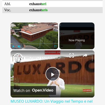
Abl.
exhaust
uri
Voc.
exhaust
uris
×
Now Playing
×
Play
Unmute
Fullscreen
MUSEO LUXARDO: Un Viaggio nel Tempo e nel Gusto
Play
Watch on
Video
MUSEO LUXARDO: Un Viaggio nel Tempo e nel