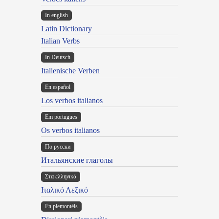
In english
Latin Dictionary
Italian Verbs
In Deutsch
Italienische Verben
En español
Los verbos italianos
Em portugues
Os verbos italianos
По русски
Итальянские глаголы
Στα ελληνικά
Ιταλικό Λεξικό
Ën piemontèis