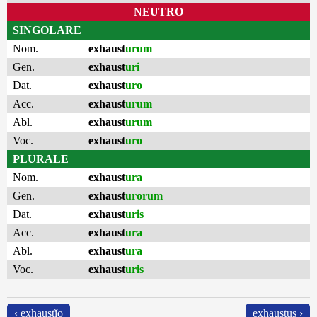
NEUTRO
SINGOLARE
Nom.
exhaust
urum
Gen.
exhaust
uri
Dat.
exhaust
uro
Acc.
exhaust
urum
Abl.
exhaust
urum
Voc.
exhaust
uro
PLURALE
Nom.
exhaust
ura
Gen.
exhaust
urorum
Dat.
exhaust
uris
Acc.
exhaust
ura
Abl.
exhaust
ura
Voc.
exhaust
uris
‹ exhaustĭo
exhaustus ›