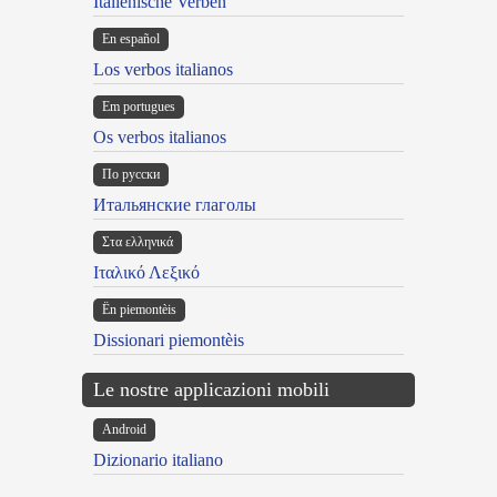
Italienische Verben
En español
Los verbos italianos
Em portugues
Os verbos italianos
По русски
Итальянские глаголы
Στα ελληνικά
Ιταλικό Λεξικό
Ën piemontèis
Dissionari piemontèis
Le nostre applicazioni mobili
Android
Dizionario italiano