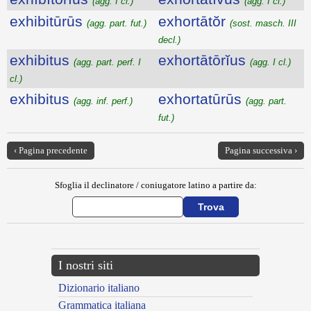
(agg. I cl.)
(agg. I cl.)
exhibitūrūs
exhortātŏr
(agg. part. fut.)
(sost. masch. III
decl.)
exhibitus
exhortātōrĭus
(agg. part. perf. I
(agg. I cl.)
cl.)
exhibitus
exhortatūrūs
(agg. inf. perf.)
(agg. part.
fut.)
‹ Pagina precedente
Pagina successiva ›
Sfoglia il declinatore / coniugatore latino a partire da:
I nostri siti
Dizionario italiano
Grammatica italiana