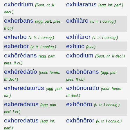
exhedrium
exhilaratus
(Sost. nt. II
(agg. inf. perf.)
decl.)
exherbans
exhĭlăro
(agg. part. pres.
(v. tr. I coniug.)
II cl.)
exherbo
exhĭlăror
(v. tr. I coniug.)
(v. tr. I coniug.)
exherbor
exhinc
(v. tr. I coniug.)
(avv.)
exhērēdans
exhodium
(agg. part.
(Sost. nt. II decl.)
pres. II cl.)
exhērēdātĭo
exhŏnōrans
(sost. femm.
(agg. part.
III decl.)
pres. II cl.)
exheredatūrūs
exhŏnōrātĭo
(agg. part.
(sost. femm.
fut.)
III decl.)
exheredatus
exhŏnōro
(agg. part.
(v. tr. I coniug.)
perf. I cl.)
exheredatus
exhŏnōror
(agg. inf.
(v. tr. I coniug.)
perf.)