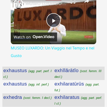
MUSEO LUXARDO: Un Viaggio nel Tempo e nel Gusto
Play
Watch on
Video
MUSEO LUXARDO: Un Viaggio nel Tempo e nel
Gusto
exhaustus
exhĭlărātĭo
(agg. part. perf. I
(sost. femm. III
cl.)
decl.)
exhaustus
exhilaratūrūs
(agg. inf. perf.)
(agg. part.
fut.)
exhedra
exhilaratus
(sost. femm. I decl.)
(agg. part. perf.
I cl.)