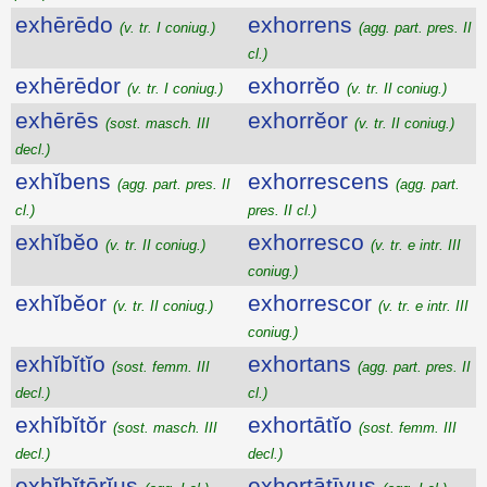
exhērēdo
exhorrens
(v. tr. I coniug.)
(agg. part. pres. II
cl.)
exhērēdor
exhorrĕo
(v. tr. I coniug.)
(v. tr. II coniug.)
exhērēs
exhorrĕor
(sost. masch. III
(v. tr. II coniug.)
decl.)
exhĭbens
exhorrescens
(agg. part. pres. II
(agg. part.
cl.)
pres. II cl.)
exhĭbĕo
exhorresco
(v. tr. II coniug.)
(v. tr. e intr. III
coniug.)
exhĭbĕor
exhorrescor
(v. tr. II coniug.)
(v. tr. e intr. III
coniug.)
exhĭbĭtĭo
exhortans
(sost. femm. III
(agg. part. pres. II
decl.)
cl.)
exhĭbĭtŏr
exhortātĭo
(sost. masch. III
(sost. femm. III
decl.)
decl.)
exhĭbĭtōrĭus
exhortātīvus