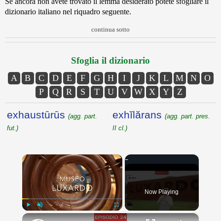
Se ancora non avete trovato il lemma desiderato potete sfogliare il
dizionario italiano nel riquadro seguente.
continua sotto
Sfoglia il dizionario
A
B
C
D
E
F
G
H
I
J
K
L
M
N
O
P
Q
R
S
T
U
V
W
X
Y
Z
exhaustūrūs
exhĭlărans
(agg. part.
(agg. part. pres.
fut.)
II cl.)
×
Now Playing
×
Play
Unmute
Fullscreen