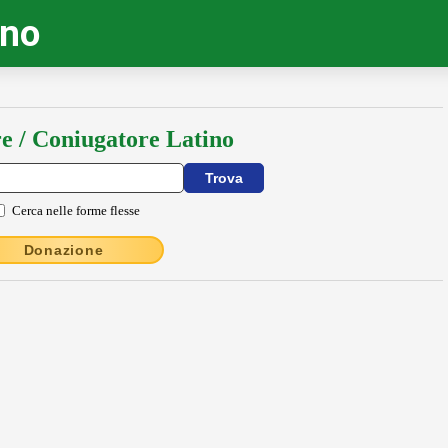
ino
e / Coniugatore Latino
Cerca nelle forme flesse
Donazione