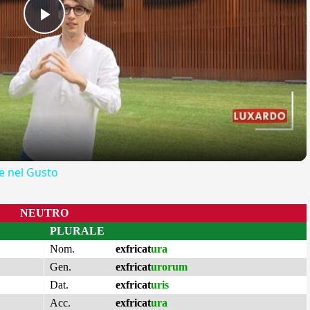
Play
Video
 nel Gusto
NEUTRO
PLURALE
Nom.
exfricat
ura
Gen.
exfricat
urorum
Dat.
exfricat
uris
Acc.
exfricat
ura