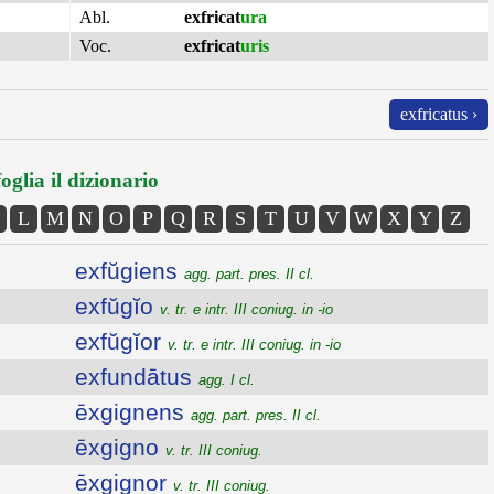
Abl.
exfricat
ura
Voc.
exfricat
uris
exfricatus ›
oglia il dizionario
L
M
N
O
P
Q
R
S
T
U
V
W
X
Y
Z
exfŭgiens
agg. part. pres. II cl.
exfŭgĭo
v. tr. e intr. III coniug. in -io
exfŭgĭor
v. tr. e intr. III coniug. in -io
exfundātus
agg. I cl.
ēxgignens
agg. part. pres. II cl.
ēxgigno
v. tr. III coniug.
ēxgignor
v. tr. III coniug.