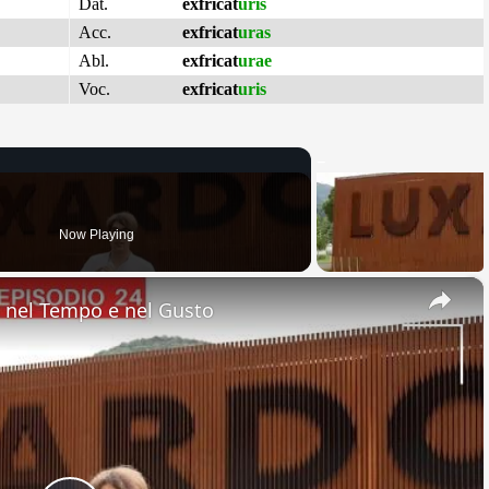
Dat.
exfricat
uris
Acc.
exfricat
uras
Abl.
exfricat
urae
Voc.
exfricat
uris
Now Playing
×
nel Tempo e nel Gusto