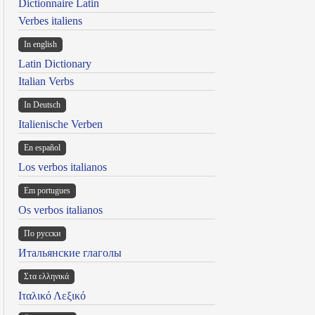
Dictionnaire Latin
Verbes italiens
In english
Latin Dictionary
Italian Verbs
In Deutsch
Italienische Verben
En español
Los verbos italianos
Em portugues
Os verbos italianos
По русски
Итальянские глаголы
Στα ελληνικά
Ιταλικό Λεξικό