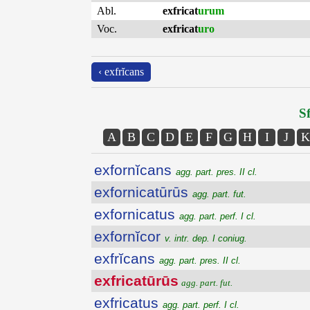
Abl.
exfricat
urum
Voc.
exfricat
uro
‹ exfrĭcans
Sf
A
B
C
D
E
F
G
H
I
J
K
exfornĭcans
agg. part. pres. II cl.
exfornicatūrūs
agg. part. fut.
exfornicatus
agg. part. perf. I cl.
exfornĭcor
v. intr. dep. I coniug.
exfrĭcans
agg. part. pres. II cl.
exfricatūrūs
agg. part. fut.
exfricatus
agg. part. perf. I cl.