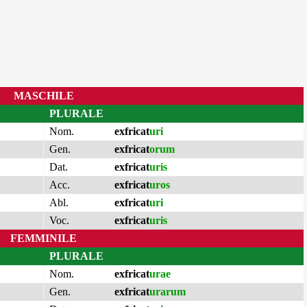
MASCHILE
PLURALE
Nom.
exfricat
uri
Gen.
exfricat
orum
Dat.
exfricat
uris
Acc.
exfricat
uros
Abl.
exfricat
uri
Voc.
exfricat
uris
FEMMINILE
PLURALE
Nom.
exfricat
urae
Gen.
exfricat
urarum