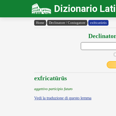
Dizionario Lat
Home
›
Declinatore / Coniugatore
›
exfricatūrūs
Declinator
exfricatūrūs
aggettivo participio futuro
Vedi la traduzione di questo lemma