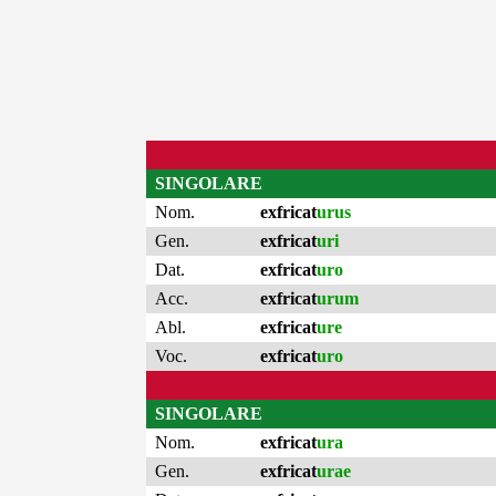
SINGOLARE
Nom.
exfricat
urus
Gen.
exfricat
uri
Dat.
exfricat
uro
Acc.
exfricat
urum
Abl.
exfricat
ure
Voc.
exfricat
uro
SINGOLARE
Nom.
exfricat
ura
Gen.
exfricat
urae