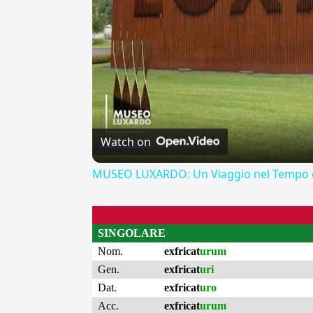
Watch on
MUSEO LUXARDO: Un Viaggio nel Tempo e
SINGOLARE
Nom.
exfricat
urum
Gen.
exfricat
uri
Dat.
exfricat
uro
Acc.
exfricat
urum