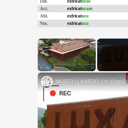
Dat.
exfricat
urae
Acc.
exfricat
uram
Abl.
exfricat
ura
Voc.
exfricat
ura
×
Play
Unmute
Fullscreen
MUSEO LUXARDO: Un Viaggio 