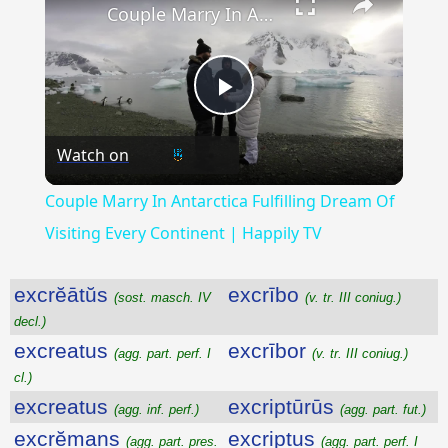
Couple Marry In Antarctica Fulfilling Dream Of Visiting Every Continent | Happily TV
Play
Watch on
Video
Couple Marry In Antarctica Fulfilling Dream Of
Visiting Every Continent | Happily TV
excrĕātŭs
excrībo
(sost. masch. IV
(v. tr. III coniug.)
decl.)
excreatus
excrībor
(agg. part. perf. I
(v. tr. III coniug.)
cl.)
excreatus
excriptūrūs
(agg. inf. perf.)
(agg. part. fut.)
excrĕmans
excriptus
(agg. part. pres.
(agg. part. perf. I