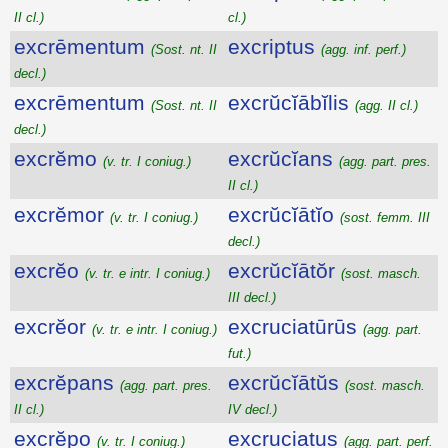
II cl.)
cl.)
excrēmentum
excriptus
(Sost. nt. II
(agg. inf. perf.)
decl.)
excrēmentum
excrŭcĭābĭlis
(Sost. nt. II
(agg. II cl.)
decl.)
excrĕmo
excrŭcĭans
(v. tr. I coniug.)
(agg. part. pres.
II cl.)
excrĕmor
excrŭcĭātĭo
(v. tr. I coniug.)
(sost. femm. III
decl.)
excrĕo
excrŭcĭātŏr
(v. tr. e intr. I coniug.)
(sost. masch.
III decl.)
excrĕor
excruciatūrūs
(v. tr. e intr. I coniug.)
(agg. part.
fut.)
excrĕpans
excrŭcĭātŭs
(agg. part. pres.
(sost. masch.
II cl.)
IV decl.)
excrĕpo
excruciatus
(v. tr. I coniug.)
(agg. part. perf.