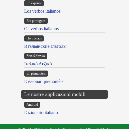
En español
Los verbos italianos
Em portugues
Os verbos italianos
По русски
Итальянские глаголы
Στα ελληνικά
Ιταλικό Λεξικό
Ën piemontèis
Dissionari piemontèis
Le nostre applicazioni mobili
Android
Dizionario italiano