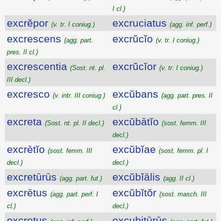
I cl.)
excrĕpor
excruciatus
(v. tr. I coniug.)
(agg. inf. perf.)
excrescens
excrŭcĭo
(agg. part.
(v. tr. I coniug.)
pres. II cl.)
excrescentia
excrŭcĭor
(Sost. nt. pl.
(v. tr. I coniug.)
III decl.)
excresco
excŭbans
(v. intr. III coniug.)
(agg. part. pres. II
cl.)
excreta
excŭbātĭo
(Sost. nt. pl. II decl.)
(sost. femm. III
decl.)
excrētĭo
excŭbĭae
(sost. femm. III
(sost. femm. pl. I
decl.)
decl.)
excretūrūs
excŭbĭālis
(agg. part. fut.)
(agg. II cl.)
excrētus
excŭbĭtŏr
(agg. part. perf. I
(sost. masch. III
cl.)
decl.)
excretus
excubitūrūs