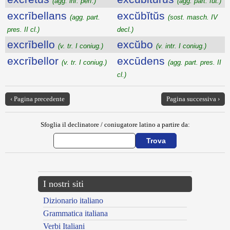
(agg. inf. perf.)
(agg. part. fut.)
excrībellans
excŭbĭtŭs
(agg. part.
(sost. masch. IV
pres. II cl.)
decl.)
excrībello
excŭbo
(v. tr. I coniug.)
(v. intr. I coniug.)
excrībellor
excūdens
(v. tr. I coniug.)
(agg. part. pres. II
cl.)
‹ Pagina precedente
Pagina successiva ›
Sfoglia il declinatore / coniugatore latino a partire da:
I nostri siti
Dizionario italiano
Grammatica italiana
Verbi Italiani