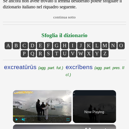
Se ancora non avete trovato il lemma desiderato potete sfogliare il
dizionario italiano nel riquadro seguente.
continua sotto
Sfoglia il dizionario
A
B
C
D
E
F
G
H
I
J
K
L
M
N
O
P
Q
R
S
T
U
V
W
X
Y
Z
excreatūrūs
excrībens
(agg. part. fut.)
(agg. part. pres. II
cl.)
×
Now Playing
×
Play
Unmute
Fullscreen