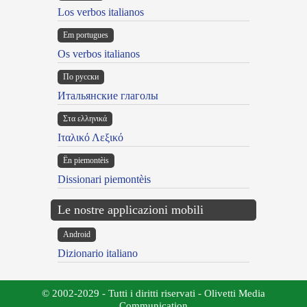
Los verbos italianos
Em portugues
Os verbos italianos
По русски
Итальянские глаголы
Στα ελληνικά
Ιταλικό Λεξικό
Ën piemontèis
Dissionari piemontèis
Le nostre applicazioni mobili
Android
Dizionario italiano
© 2002-2029 - Tutti i diritti riservati - Olivetti Media
Communication