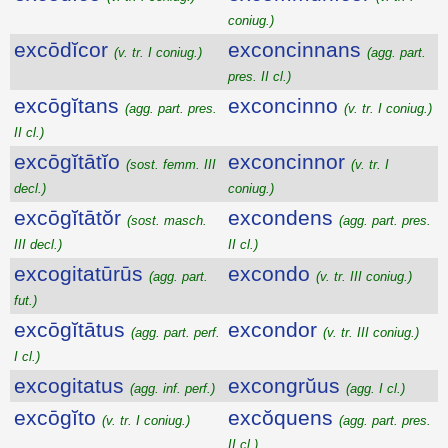
coniug.)
excōdĭcor
exconcinnans
(v. tr. I coniug.)
(agg. part.
pres. II cl.)
excōgĭtans
exconcinno
(agg. part. pres.
(v. tr. I coniug.)
II cl.)
excōgĭtātĭo
exconcinnor
(sost. femm. III
(v. tr. I
decl.)
coniug.)
excōgĭtātŏr
excondens
(sost. masch.
(agg. part. pres.
III decl.)
II cl.)
excogitatūrūs
excondo
(agg. part.
(v. tr. III coniug.)
fut.)
excōgĭtātus
excondor
(agg. part. perf.
(v. tr. III coniug.)
I cl.)
excogitatus
excongrŭus
(agg. inf. perf.)
(agg. I cl.)
excōgĭto
excŏquens
(v. tr. I coniug.)
(agg. part. pres.
II cl.)