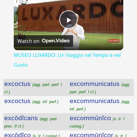
Play
Watch on
Video
MUSEO LUXARDO: Un Viaggio nel Tempo e nel
Gusto
excoctus
excommunicatus
(agg. part. perf. I
(agg.
cl.)
part. perf. I cl.)
excoctus
excommunicatus
(agg. inf. perf.)
(agg.
inf. perf.)
excōdĭcans
excommūnĭco
(agg. part.
(v. tr. I
pres. II cl.)
coniug.)
excōdĭco
excommūnĭcor
(v. tr. I coniug.)
(v. tr. I