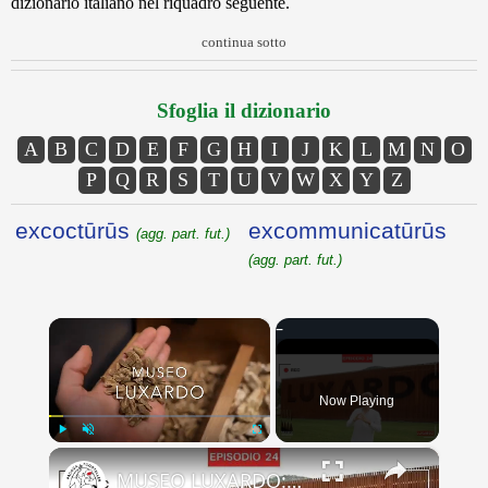
dizionario italiano nel riquadro seguente.
continua sotto
Sfoglia il dizionario
A
B
C
D
E
F
G
H
I
J
K
L
M
N
O
P
Q
R
S
T
U
V
W
X
Y
Z
excoctūrūs
excommunicatūrūs
(agg. part. fut.)
(agg. part. fut.)
×
Now Playing
×
Play
Unmute
Fullscreen
MUSEO LUXARDO: Un Viaggio nel Tempo e nel Gusto