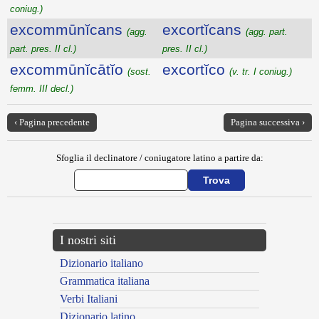
coniug.)
excommūnĭcans
excortĭcans
(agg.
(agg. part.
part. pres. II cl.)
pres. II cl.)
excommūnĭcātĭo
excortĭco
(sost.
(v. tr. I coniug.)
femm. III decl.)
‹ Pagina precedente
Pagina successiva ›
Sfoglia il declinatore / coniugatore latino a partire da:
I nostri siti
Dizionario italiano
Grammatica italiana
Verbi Italiani
Dizionario latino