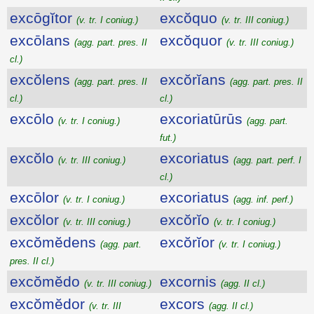
excōgĭtor
excŏquo
(v. tr. I coniug.)
(v. tr. III coniug.)
excōlans
excŏquor
(agg. part. pres. II
(v. tr. III coniug.)
cl.)
excŏlens
excŏrĭans
(agg. part. pres. II
(agg. part. pres. II
cl.)
cl.)
excōlo
excoriatūrūs
(v. tr. I coniug.)
(agg. part.
fut.)
excŏlo
excoriatus
(v. tr. III coniug.)
(agg. part. perf. I
cl.)
excōlor
excoriatus
(v. tr. I coniug.)
(agg. inf. perf.)
excŏlor
excŏrĭo
(v. tr. III coniug.)
(v. tr. I coniug.)
excŏmĕdens
excŏrĭor
(agg. part.
(v. tr. I coniug.)
pres. II cl.)
excŏmĕdo
excornis
(v. tr. III coniug.)
(agg. II cl.)
excŏmĕdor
excors
(v. tr. III
(agg. II cl.)