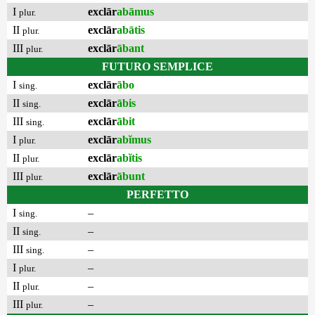
I
exclār
abāmus
plur.
II
exclār
abātis
plur.
III
exclār
ābant
plur.
FUTURO SEMPLICE
I
exclār
ābo
sing.
II
exclār
ābis
sing.
III
exclār
ābit
sing.
I
exclār
abĭmus
plur.
II
exclār
abĭtis
plur.
III
exclār
ābunt
plur.
PERFETTO
I
–
sing.
II
–
sing.
III
–
sing.
I
–
plur.
II
–
plur.
III
–
plur.