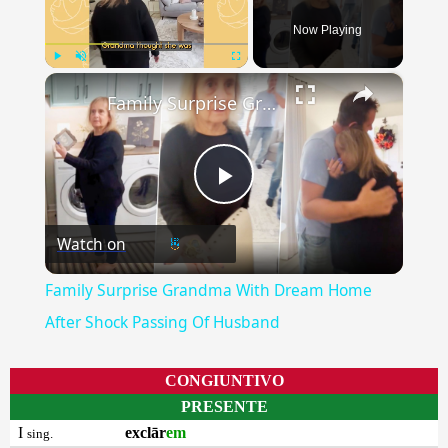
Now Playing
×
Play
Unmute
Fullscreen
Family Surprise Grandma With Dream Home After Shock Passing Of Husband
Play
Watch on
Video
Family Surprise Grandma With Dream Home
After Shock Passing Of Husband
CONGIUNTIVO
PRESENTE
I
exclār
em
sing.