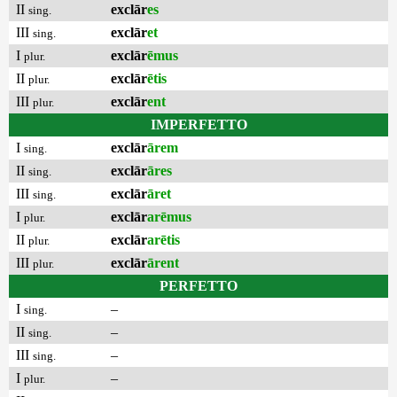
II
exclār
es
sing.
III
exclār
et
sing.
I
exclār
ēmus
plur.
II
exclār
ētis
plur.
III
exclār
ent
plur.
IMPERFETTO
I
exclār
ārem
sing.
II
exclār
āres
sing.
III
exclār
āret
sing.
I
exclār
arēmus
plur.
II
exclār
arētis
plur.
III
exclār
ārent
plur.
PERFETTO
I
–
sing.
II
–
sing.
III
–
sing.
I
–
plur.