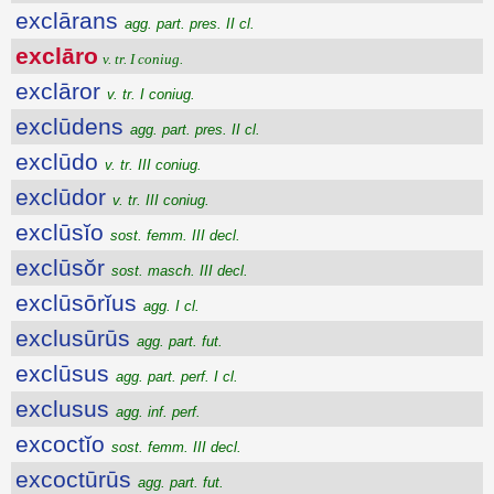
exclārans
agg. part. pres. II cl.
exclāro
v. tr. I coniug.
exclāror
v. tr. I coniug.
exclūdens
agg. part. pres. II cl.
exclūdo
v. tr. III coniug.
exclūdor
v. tr. III coniug.
exclūsĭo
sost. femm. III decl.
exclūsŏr
sost. masch. III decl.
exclūsōrĭus
agg. I cl.
exclusūrūs
agg. part. fut.
exclūsus
agg. part. perf. I cl.
exclusus
agg. inf. perf.
excoctĭo
sost. femm. III decl.
excoctūrūs
agg. part. fut.