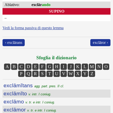
Ablativo:
exclār
ando
SUPINO
–
Vedi la forma passiva di questo lemma
‹ exclārans
exclāror ›
Sfoglia il dizionario
A
B
C
D
E
F
G
H
I
J
K
L
M
N
O
P
Q
R
S
T
U
V
W
X
Y
Z
exclāmĭtans
agg. part. pres. II cl.
exclāmĭto
v. intr. I coniug.
exclāmo
v. tr. e intr. I coniug.
exclāmor
v. tr. e intr. I coniug.