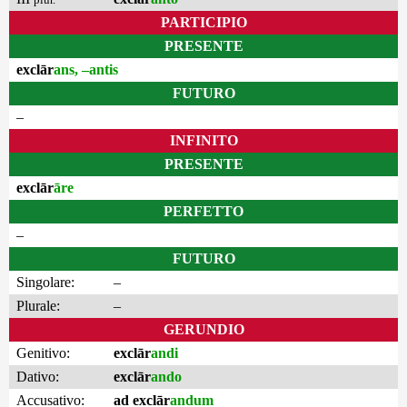
PARTICIPIO
PRESENTE
exclār
ans, –antis
FUTURO
–
INFINITO
PRESENTE
exclār
āre
PERFETTO
–
FUTURO
Singolare:
–
Plurale:
–
GERUNDIO
Genitivo:
exclār
andi
Dativo:
exclār
ando
Accusativo:
ad exclār
andum