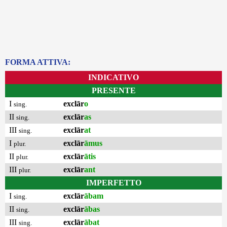
FORMA ATTIVA:
INDICATIVO
PRESENTE
I
exclār
o
sing.
II
exclār
as
sing.
III
exclār
at
sing.
I
exclār
āmus
plur.
II
exclār
ātis
plur.
III
exclār
ant
plur.
IMPERFETTO
I
exclār
ābam
sing.
II
exclār
ābas
sing.
III
exclār
ābat
sing.