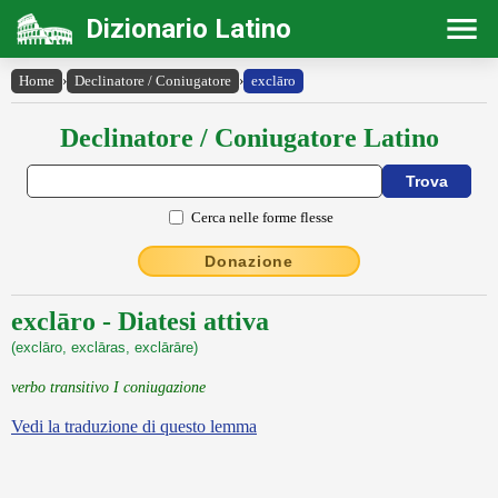
Dizionario Latino
Home
›
Declinatore / Coniugatore
›
exclāro
Declinatore / Coniugatore Latino
Cerca nelle forme flesse
Donazione
exclāro - Diatesi attiva
(exclāro, exclāras, exclārāre)
verbo transitivo I coniugazione
Vedi la traduzione di questo lemma