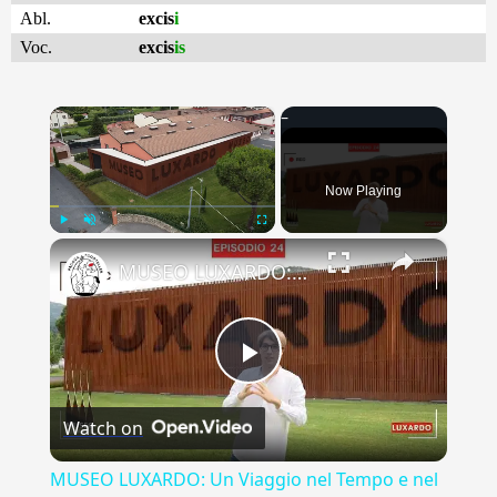
Abl.
excis
i
Voc.
excis
is
×
Now Playing
×
Play
Unmute
Fullscreen
MUSEO LUXARDO: Un Viaggio nel Tempo e nel Gusto
Play
Watch on
Video
MUSEO LUXARDO: Un Viaggio nel Tempo e nel