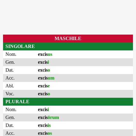
MASCHILE
SINGOLARE
Nom.
excis
us
Gen.
excis
i
Dat.
excis
o
Acc.
excis
um
Abl.
excis
e
Voc.
excis
o
PLURALE
Nom.
excis
i
Gen.
excis
ōrum
Dat.
excis
is
Acc.
excis
os