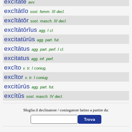
excĭtātē
avv.
excĭtātĭo
sost. femm. III decl.
excĭtātŏr
sost. masch. III decl.
excĭtātōrĭus
agg. I cl.
excitatūrūs
agg. part. fut.
excĭtātus
agg. part. perf. I cl.
excitatus
agg. inf. perf.
excĭto
v. tr. I coniug.
excĭtor
v. tr. I coniug.
excitūrūs
agg. part. fut.
excītŭs
sost. masch. IV decl.
Sfoglia il declinatore / coniugatore latino a partire da: