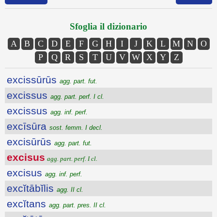
Sfoglia il dizionario
A
B
C
D
E
F
G
H
I
J
K
L
M
N
O
P
Q
R
S
T
U
V
W
X
Y
Z
excissūrūs
agg. part. fut.
excissus
agg. part. perf. I cl.
excissus
agg. inf. perf.
excīsūra
sost. femm. I decl.
excisūrūs
agg. part. fut.
excisus
agg. part. perf. I cl.
excisus
agg. inf. perf.
excĭtābĭlis
agg. II cl.
excĭtans
agg. part. pres. II cl.