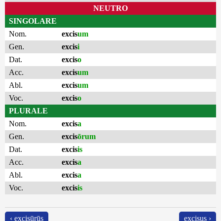
NEUTRO
SINGOLARE
Nom.
excis
um
Gen.
excis
i
Dat.
excis
o
Acc.
excis
um
Abl.
excis
um
Voc.
excis
o
PLURALE
Nom.
excis
a
Gen.
excis
ōrum
Dat.
excis
is
Acc.
excis
a
Abl.
excis
a
Voc.
excis
is
‹ excisūrūs
excisus ›