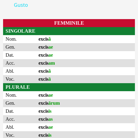
Gusto
FEMMINILE
SINGOLARE
Nom.
excis
ă
Gen.
excis
ae
Dat.
excis
ae
Acc.
excis
am
Abl.
excis
ă
Voc.
excis
ā
PLURALE
Nom.
excis
ae
Gen.
excis
ārum
Dat.
excis
is
Acc.
excis
as
Abl.
excis
ae
Voc.
excis
is