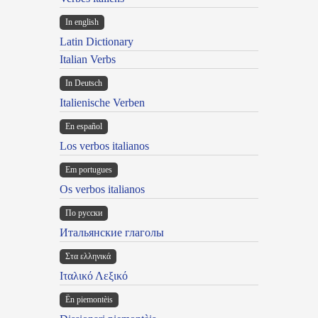
In english
Latin Dictionary
Italian Verbs
In Deutsch
Italienische Verben
En español
Los verbos italianos
Em portugues
Os verbos italianos
По русски
Итальянские глаголы
Στα ελληνικά
Ιταλικό Λεξικό
Ën piemontèis