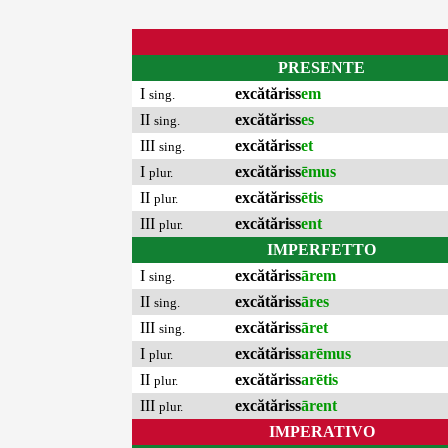
PRESENTE
I
excătăriss
em
sing.
II
excătăriss
es
sing.
III
excătăriss
et
sing.
I
excătăriss
ēmus
plur.
II
excătăriss
ētis
plur.
III
excătăriss
ent
plur.
IMPERFETTO
I
excătăriss
ārem
sing.
II
excătăriss
āres
sing.
III
excătăriss
āret
sing.
I
excătăriss
arēmus
plur.
II
excătăriss
arētis
plur.
III
excătăriss
ārent
plur.
IMPERATIVO