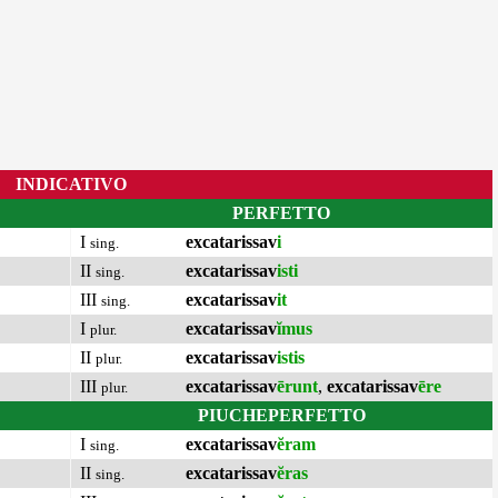
INDICATIVO
PERFETTO
I
excatarissav
i
sing.
II
excatarissav
isti
sing.
III
excatarissav
it
sing.
I
excatarissav
ĭmus
plur.
II
excatarissav
istis
plur.
III
excatarissav
ērunt
,
excatarissav
ēre
plur.
PIUCHEPERFETTO
I
excatarissav
ĕram
sing.
II
excatarissav
ĕras
sing.