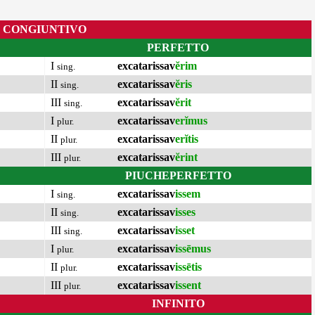
CONGIUNTIVO
PERFETTO
I
excatarissav
ĕrim
sing.
II
excatarissav
ĕris
sing.
III
excatarissav
ĕrit
sing.
I
excatarissav
erĭmus
plur.
II
excatarissav
erĭtis
plur.
III
excatarissav
ĕrint
plur.
PIUCHEPERFETTO
I
excatarissav
issem
sing.
II
excatarissav
isses
sing.
III
excatarissav
isset
sing.
I
excatarissav
issēmus
plur.
II
excatarissav
issētis
plur.
III
excatarissav
issent
plur.
INFINITO