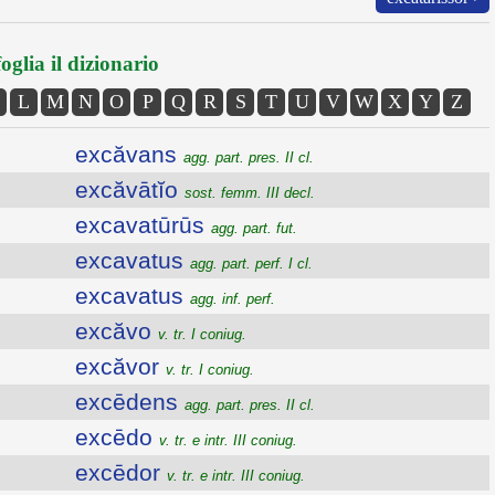
oglia il dizionario
L
M
N
O
P
Q
R
S
T
U
V
W
X
Y
Z
excăvans
agg. part. pres. II cl.
excăvātĭo
sost. femm. III decl.
excavatūrūs
agg. part. fut.
excavatus
agg. part. perf. I cl.
excavatus
agg. inf. perf.
excăvo
v. tr. I coniug.
excăvor
v. tr. I coniug.
excēdens
agg. part. pres. II cl.
excēdo
v. tr. e intr. III coniug.
excēdor
v. tr. e intr. III coniug.