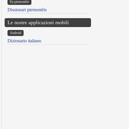
Ën piemontèis
Dissionari piemontèis
Le nostre applicazioni mobili
Android
Dizionario italiano