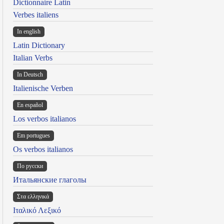
Dictionnaire Latin
Verbes italiens
In english
Latin Dictionary
Italian Verbs
In Deutsch
Italienische Verben
En español
Los verbos italianos
Em portugues
Os verbos italianos
По русски
Итальянские глаголы
Στα ελληνικά
Ιταλικό Λεξικό