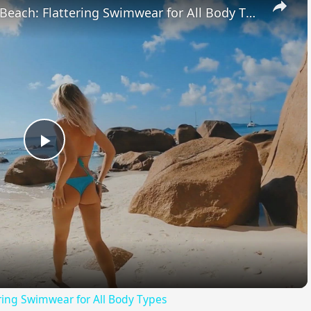
Boost Your Confidence at the Beach: Flattering Swimwear for All Body Types
Play
Video
ring Swimwear for All Body Types