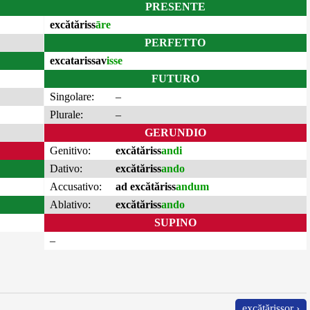
PRESENTE
excătăriss
āre
PERFETTO
excatarissav
isse
FUTURO
Singolare:
–
Plurale:
–
GERUNDIO
Genitivo:
excătăriss
andi
Dativo:
excătăriss
ando
Accusativo:
ad excătăriss
andum
Ablativo:
excătăriss
ando
SUPINO
–
excătărissor ›