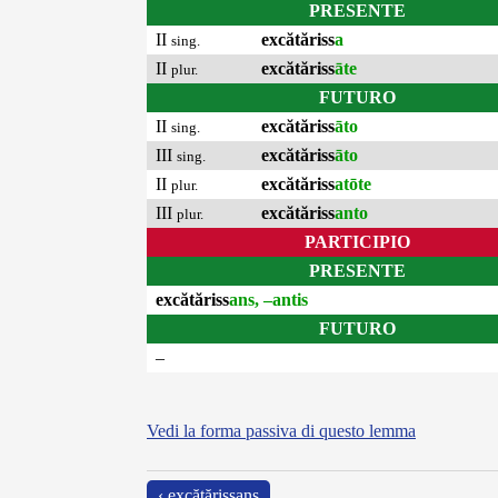
PRESENTE
II
excătăriss
a
sing.
II
excătăriss
āte
plur.
FUTURO
II
excătăriss
āto
sing.
III
excătăriss
āto
sing.
II
excătăriss
atōte
plur.
III
excătăriss
anto
plur.
PARTICIPIO
PRESENTE
excătăriss
ans, –antis
FUTURO
–
Vedi la forma passiva di questo lemma
‹ excătărissans