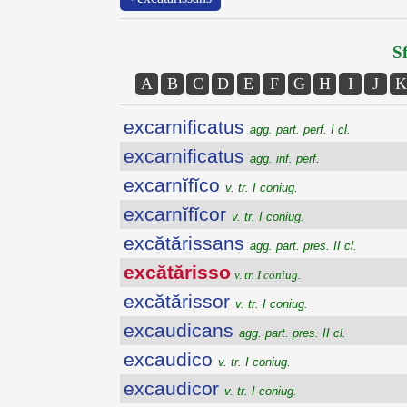
Sf
A
B
C
D
E
F
G
H
I
J
K
excarnificatus
agg. part. perf. I cl.
excarnificatus
agg. inf. perf.
excarnĭfĭco
v. tr. I coniug.
excarnĭfĭcor
v. tr. I coniug.
excătărissans
agg. part. pres. II cl.
excătărisso
v. tr. I coniug.
excătărissor
v. tr. I coniug.
excaudicans
agg. part. pres. II cl.
excaudico
v. tr. I coniug.
excaudicor
v. tr. I coniug.