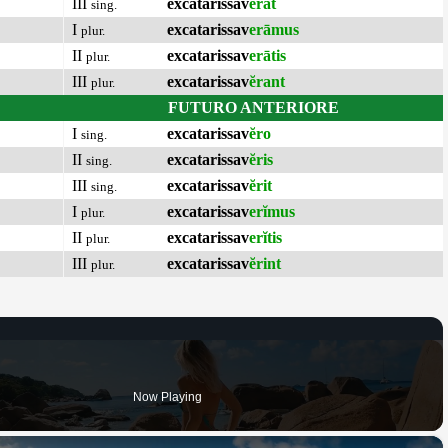
III
excatarissav
ĕrat
sing.
I
excatarissav
erāmus
plur.
II
excatarissav
erātis
plur.
III
excatarissav
ĕrant
plur.
FUTURO ANTERIORE
I
excatarissav
ĕro
sing.
II
excatarissav
ĕris
sing.
III
excatarissav
ĕrit
sing.
I
excatarissav
erĭmus
plur.
II
excatarissav
erĭtis
plur.
III
excatarissav
ĕrint
plur.
Now Playing
×