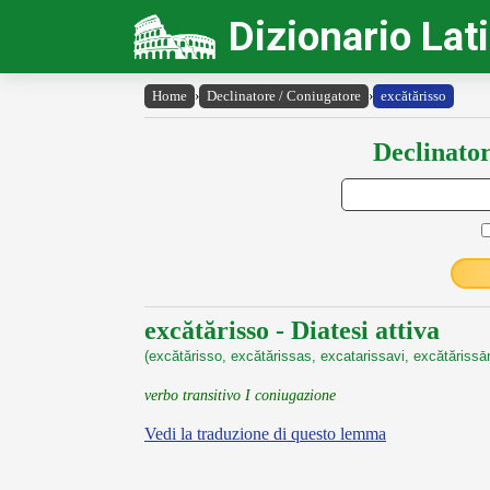
Dizionario Lat
Home
›
Declinatore / Coniugatore
›
excătărisso
Declinator
excătărisso - Diatesi attiva
(excătărisso, excătărissas, excatarissavi, excătărissā
verbo transitivo I coniugazione
Vedi la traduzione di questo lemma