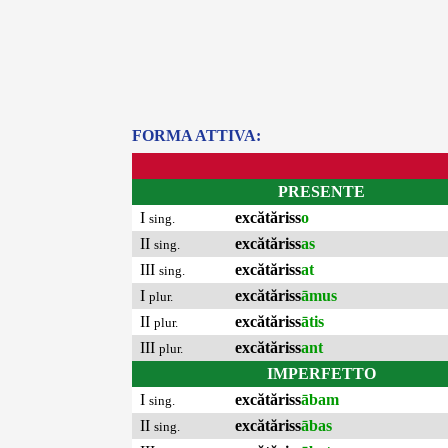
FORMA ATTIVA:
PRESENTE
I
excătăriss
o
sing.
II
excătăriss
as
sing.
III
excătăriss
at
sing.
I
excătăriss
āmus
plur.
II
excătăriss
ātis
plur.
III
excătăriss
ant
plur.
IMPERFETTO
I
excătăriss
ābam
sing.
II
excătăriss
ābas
sing.