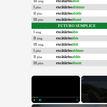
III
excătăriss
ābat
sing.
I
excătăriss
abāmus
plur.
II
excătăriss
abātis
plur.
III
excătăriss
ābant
plur.
FUTURO SEMPLICE
I
excătăriss
ābo
sing.
II
excătăriss
ābis
sing.
III
excătăriss
ābit
sing.
I
excătăriss
abĭmus
plur.
II
excătăriss
abĭtis
plur.
III
excătăriss
ābunt
plur.
×
Play
Unmute
Fullscreen