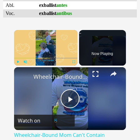
Abl.
exballist
antes
Voc.
exballist
antibus
×
Now Playing
×
Play
Unmute
Fullscreen
Wheelchair-Bound Mom Can't Contain Excitement When She's Surprised With New Mobility Van | Happily TV
Play
Watch on
Video
Wheelchair-Bound Mom Can't Contain