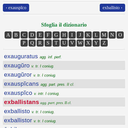
‹ exauspĭco
exballisto ›
Sfoglia il dizionario
A
B
C
D
E
F
G
H
I
J
K
L
M
N
O
P
Q
R
S
T
U
V
W
X
Y
Z
exauguratus
agg. inf. perf.
exaugŭro
v. tr. I coniug.
exaugŭror
v. tr. I coniug.
exauspĭcans
agg. part. pres. II cl.
exauspĭco
v. intr. I coniug.
exballistans
agg. part. pres. II cl.
exballisto
v. tr. I coniug.
exballistor
v. tr. I coniug.