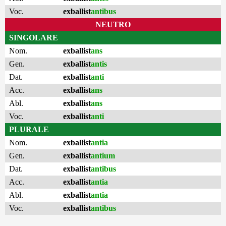
Voc.
exballist
antibus
NEUTRO
SINGOLARE
Nom.
exballist
ans
Gen.
exballist
antis
Dat.
exballist
anti
Acc.
exballist
ans
Abl.
exballist
ans
Voc.
exballist
anti
PLURALE
Nom.
exballist
antia
Gen.
exballist
antium
Dat.
exballist
antibus
Acc.
exballist
antia
Abl.
exballist
antia
Voc.
exballist
antibus