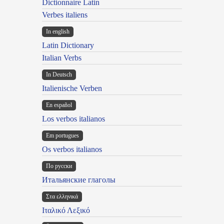
Dictionnaire Latin
Verbes italiens
In english
Latin Dictionary
Italian Verbs
In Deutsch
Italienische Verben
En español
Los verbos italianos
Em portugues
Os verbos italianos
По русски
Итальянские глаголы
Στα ελληνικά
Ιταλικό Λεξικό