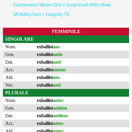
Excitement When She's Surprised With New
Mobility Van | Happily TV
FEMMINILE
SINGOLARE
Nom.
exballist
ans
Gen.
exballist
antis
Dat.
exballist
anti
Acc.
exballist
antem
Abl.
exballist
ans
Voc.
exballist
anti
PLURALE
Nom.
exballist
antes
Gen.
exballist
antium
Dat.
exballist
antibus
Acc.
exballist
antes
Abl.
exballist
antes