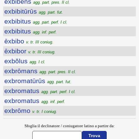
ēxbibens
agg. part. pres. II cl.
exbibitūrūs
agg. part. fut.
exbibitus
agg. part. perf. I cl.
exbibitus
agg. inf. perf.
ēxbibo
v. tr. III coniug.
ēxbibor
v. tr. III coniug.
exbŏlus
agg. I cl.
exbrōmans
agg. part. pres. II cl.
exbromatūrūs
agg. part. fut.
exbromatus
agg. part. perf. I cl.
exbromatus
agg. inf. perf.
exbrōmo
v. tr. I coniug.
Sfoglia il declinatore / coniugatore latino a partire da: