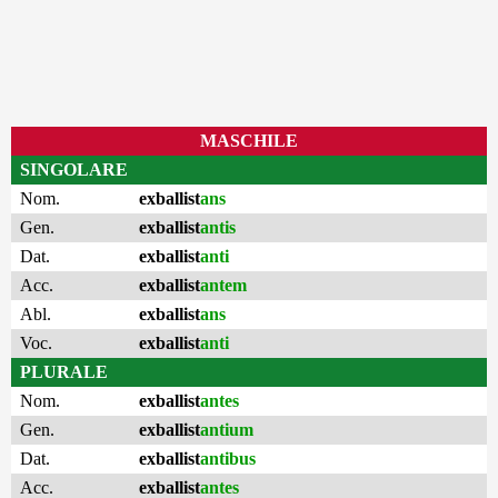
MASCHILE
SINGOLARE
Nom.
exballist
ans
Gen.
exballist
antis
Dat.
exballist
anti
Acc.
exballist
antem
Abl.
exballist
ans
Voc.
exballist
anti
PLURALE
Nom.
exballist
antes
Gen.
exballist
antium
Dat.
exballist
antibus
Acc.
exballist
antes