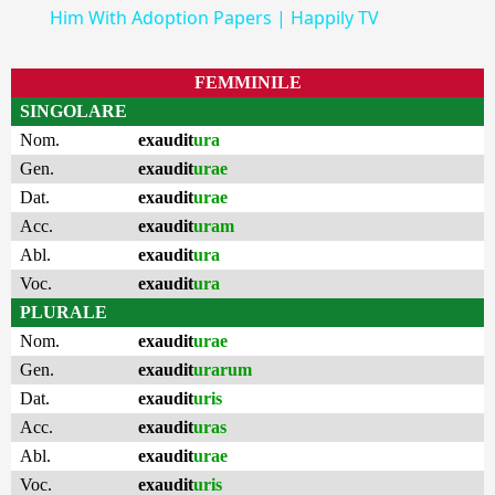
Him With Adoption Papers | Happily TV
FEMMINILE
SINGOLARE
Nom.
exaudit
ura
Gen.
exaudit
urae
Dat.
exaudit
urae
Acc.
exaudit
uram
Abl.
exaudit
ura
Voc.
exaudit
ura
PLURALE
Nom.
exaudit
urae
Gen.
exaudit
urarum
Dat.
exaudit
uris
Acc.
exaudit
uras
Abl.
exaudit
urae
Voc.
exaudit
uris