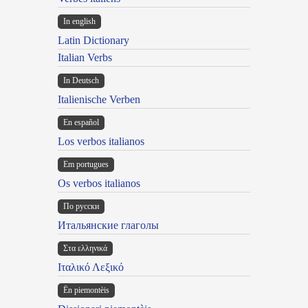
In english
Latin Dictionary
Italian Verbs
In Deutsch
Italienische Verben
En español
Los verbos italianos
Em portugues
Os verbos italianos
По русски
Итальянские глаголы
Στα ελληνικά
Ιταλικό Λεξικό
Ën piemontèis