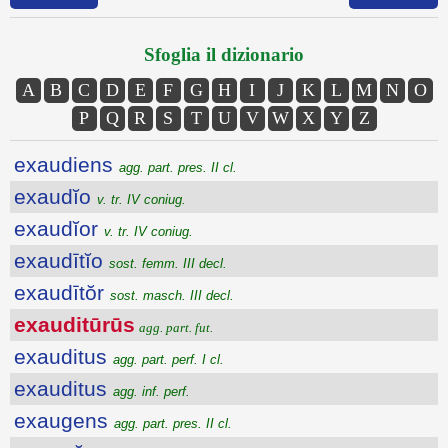
Sfoglia il dizionario
A
B
C
D
E
F
G
H
I
J
K
L
M
N
O
P
Q
R
S
T
U
V
W
X
Y
Z
exaudiens
agg. part. pres. II cl.
exaudĭo
v. tr. IV coniug.
exaudĭor
v. tr. IV coniug.
exaudītĭo
sost. femm. III decl.
exaudītŏr
sost. masch. III decl.
exauditūrūs
agg. part. fut.
exauditus
agg. part. perf. I cl.
exauditus
agg. inf. perf.
exaugens
agg. part. pres. II cl.