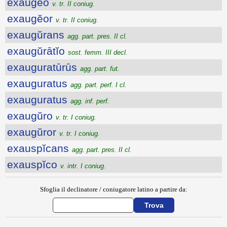
exaugĕo
v. tr. II coniug.
exaugĕor
v. tr. II coniug.
exaugŭrans
agg. part. pres. II cl.
exaugŭrātĭo
sost. femm. III decl.
exauguratūrūs
agg. part. fut.
exauguratus
agg. part. perf. I cl.
exauguratus
agg. inf. perf.
exaugŭro
v. tr. I coniug.
exaugŭror
v. tr. I coniug.
exauspĭcans
agg. part. pres. II cl.
exauspĭco
v. intr. I coniug.
Sfoglia il declinatore / coniugatore latino a partire da: