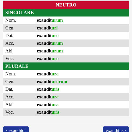
NEUTRO
SINGOLARE
Nom.
exaudit
urum
Gen.
exaudit
uri
Dat.
exaudit
uro
Acc.
exaudit
urum
Abl.
exaudit
urum
Voc.
exaudit
uro
PLURALE
Nom.
exaudit
ura
Gen.
exaudit
urorum
Dat.
exaudit
uris
Acc.
exaudit
ura
Abl.
exaudit
ura
Voc.
exaudit
uris
‹ exaudītŏr
exauditus ›