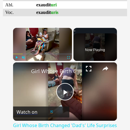
Abl.
exaudit
uri
Voc.
exaudit
uris
×
Now Playing
×
Play
Unmute
Fullscreen
Girl Whose Birth Changed 'Dad's' Life Surprises Him With Adoption Papers | Happily TV
Play
Watch on
Video
Girl Whose Birth Changed 'Dad's' Life Surprises