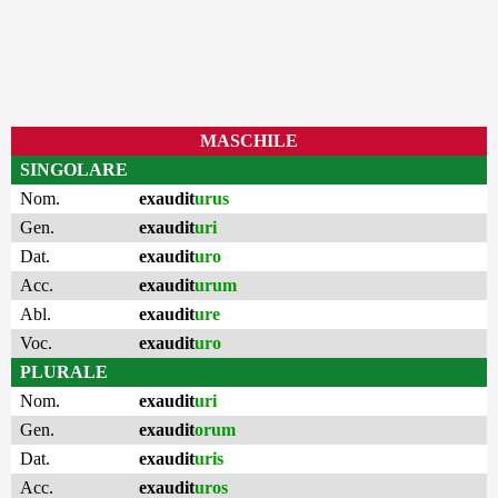
MASCHILE
SINGOLARE
Nom.
exaudit
urus
Gen.
exaudit
uri
Dat.
exaudit
uro
Acc.
exaudit
urum
Abl.
exaudit
ure
Voc.
exaudit
uro
PLURALE
Nom.
exaudit
uri
Gen.
exaudit
orum
Dat.
exaudit
uris
Acc.
exaudit
uros