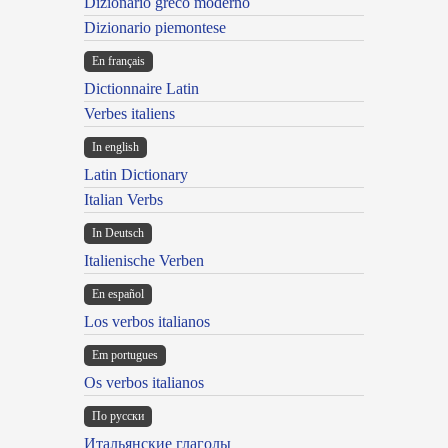
Dizionario greco moderno
Dizionario piemontese
En français
Dictionnaire Latin
Verbes italiens
In english
Latin Dictionary
Italian Verbs
In Deutsch
Italienische Verben
En español
Los verbos italianos
Em portugues
Os verbos italianos
По русски
Итальянские глаголы