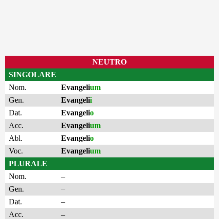
NEUTRO
SINGOLARE
Nom.
Evangeli
um
Gen.
Evangeli
i
Dat.
Evangeli
o
Acc.
Evangeli
um
Abl.
Evangeli
o
Voc.
Evangeli
um
PLURALE
Nom.
–
Gen.
–
Dat.
–
Acc.
–