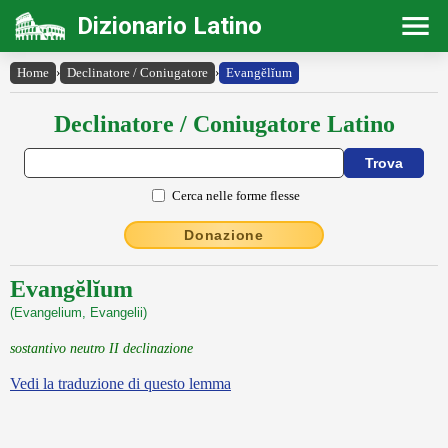
Dizionario Latino
Home
›
Declinatore / Coniugatore
›
Evangĕlĭum
Declinatore / Coniugatore Latino
Cerca nelle forme flesse
Donazione
Evangĕlĭum
(Evangelium, Evangelii)
sostantivo neutro II declinazione
Vedi la traduzione di questo lemma