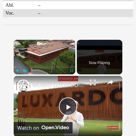
Abl.
–
Voc.
–
×
Now Playing
×
Play
Unmute
Fullscreen
MUSEO LUXARDO: Un Viaggio nel Tempo e nel Gusto
Play
Watch on
Video