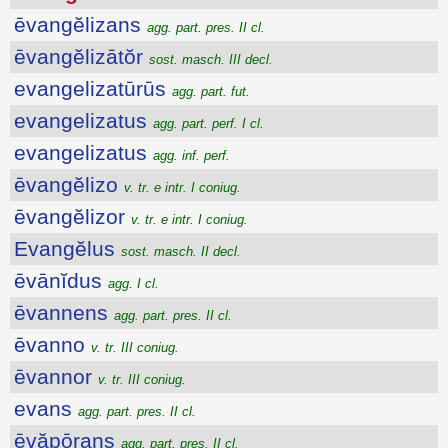
ēvangĕlizans
agg. part. pres. II cl.
ēvangĕlizātŏr
sost. masch. III decl.
evangelizatūrūs
agg. part. fut.
evangelizatus
agg. part. perf. I cl.
evangelizatus
agg. inf. perf.
ēvangĕlizo
v. tr. e intr. I coniug.
ēvangĕlizor
v. tr. e intr. I coniug.
Evangĕlus
sost. masch. II decl.
ēvānĭdus
agg. I cl.
ēvannens
agg. part. pres. II cl.
ēvanno
v. tr. III coniug.
ēvannor
v. tr. III coniug.
evans
agg. part. pres. II cl.
ēvăpōrans
agg. part. pres. II cl.