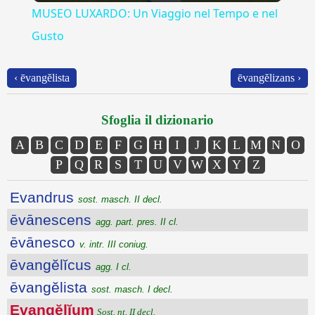
MUSEO LUXARDO: Un Viaggio nel Tempo e nel
Gusto
‹ ēvangĕlista
ēvangĕlizans ›
Sfoglia il dizionario
A
B
C
D
E
F
G
H
I
J
K
L
M
N
O
P
Q
R
S
T
U
V
W
X
Y
Z
Evandrus
sost. masch. II decl.
ēvānescens
agg. part. pres. II cl.
ēvānesco
v. intr. III coniug.
ēvangĕlĭcus
agg. I cl.
ēvangĕlista
sost. masch. I decl.
Evangĕlĭum
Sost. nt. II decl.