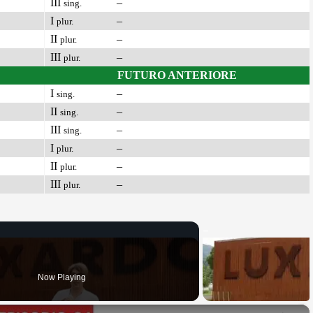
III
–
sing.
I
–
plur.
II
–
plur.
III
–
plur.
FUTURO ANTERIORE
I
–
sing.
II
–
sing.
III
–
sing.
I
–
plur.
II
–
plur.
III
–
plur.
Now Playing
×