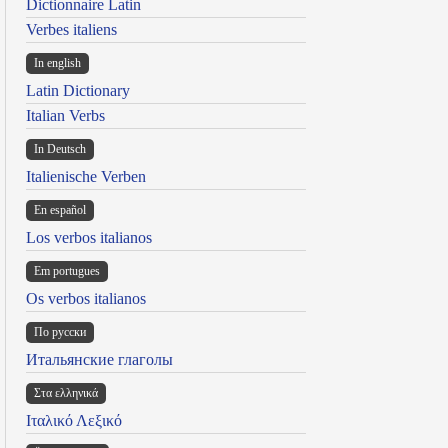
Dictionnaire Latin
Verbes italiens
In english
Latin Dictionary
Italian Verbs
In Deutsch
Italienische Verben
En español
Los verbos italianos
Em portugues
Os verbos italianos
По русски
Итальянские глаголы
Στα ελληνικά
Ιταλικό Λεξικό