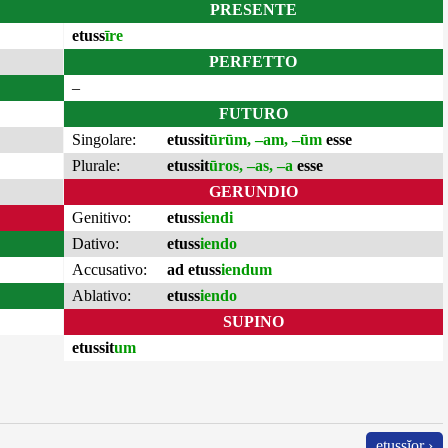
PRESENTE
etuss
īre
PERFETTO
–
FUTURO
Singolare:
etussit
ūrūm, –am, –ūm
esse
Plurale:
etussit
ūros, –as, –a
esse
GERUNDIO
Genitivo:
etuss
iendi
Dativo:
etuss
iendo
Accusativo:
ad etuss
iendum
Ablativo:
etuss
iendo
SUPINO
etussit
um
etussĭor ›