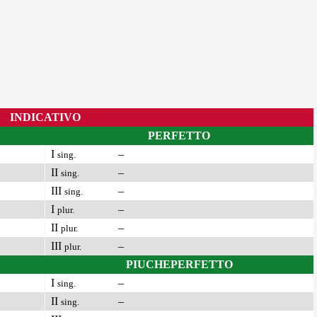
INDICATIVO
PERFETTO
I
–
sing.
II
–
sing.
III
–
sing.
I
–
plur.
II
–
plur.
III
–
plur.
PIUCHEPERFETTO
I
–
sing.
II
–
sing.