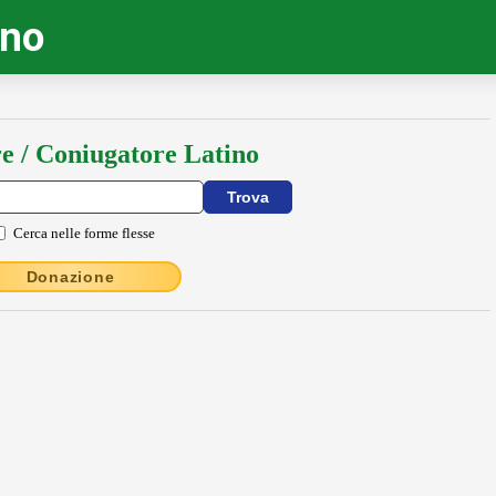
ino
e / Coniugatore Latino
Cerca nelle forme flesse
Donazione