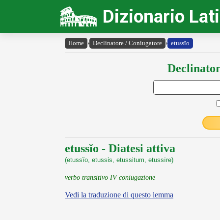
Dizionario Lat
Home
›
Declinatore / Coniugatore
›
etussĭo
Declinator
etussĭo - Diatesi attiva
(etussĭo, etussis, etussitum, etussīre)
verbo transitivo IV coniugazione
Vedi la traduzione di questo lemma