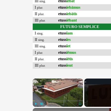
III
etuss
iēbat
sing.
I
etuss
iebāmus
plur.
II
etuss
iebātis
plur.
III
etuss
iēbant
plur.
FUTURO SEMPLICE
I
etuss
ĭam
sing.
II
etuss
ĭes
sing.
III
etuss
ĭet
sing.
I
etuss
iēmus
plur.
II
etuss
iētis
plur.
III
etuss
ĭent
plur.
×
Play
Unmute
Fullscreen