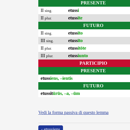
PRESENTE
II
etuss
i
sing.
II
etuss
īte
plur.
FUTURO
II
etuss
īto
sing.
III
etuss
īto
sing.
II
etuss
itōte
plur.
III
etuss
iunto
plur.
PARTICIPIO
PRESENTE
etuss
iens, –ientis
FUTURO
etussit
ūrūs, –a, –ūm
Vedi la forma passiva di questo lemma
‹ etussiens