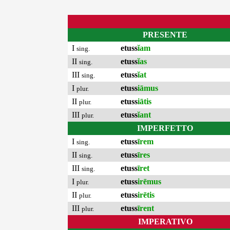
PRESENTE
I
etuss
ĭam
sing.
II
etuss
ĭas
sing.
III
etuss
ĭat
sing.
I
etuss
iāmus
plur.
II
etuss
iātis
plur.
III
etuss
ĭant
plur.
IMPERFETTO
I
etuss
īrem
sing.
II
etuss
īres
sing.
III
etuss
īret
sing.
I
etuss
irēmus
plur.
II
etuss
irētis
plur.
III
etuss
īrent
plur.
IMPERATIVO