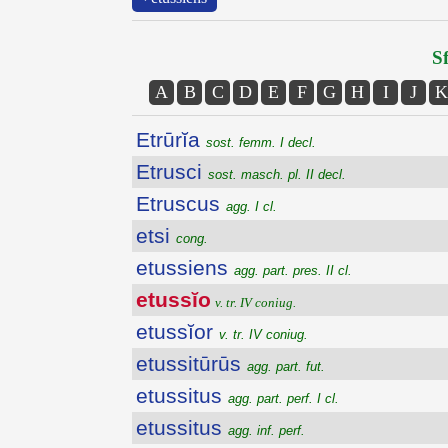
Sf
A
B
C
D
E
F
G
H
I
J
K
Etrūrĭa
sost. femm. I decl.
Etrusci
sost. masch. pl. II decl.
Etruscus
agg. I cl.
etsi
cong.
etussiens
agg. part. pres. II cl.
etussĭo
v. tr. IV coniug.
etussĭor
v. tr. IV coniug.
etussitūrūs
agg. part. fut.
etussitus
agg. part. perf. I cl.
etussitus
agg. inf. perf.