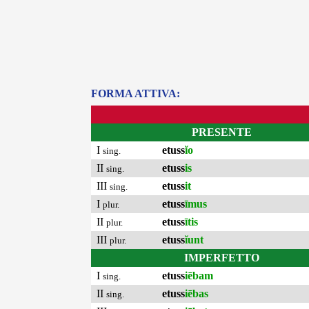
FORMA ATTIVA:
PRESENTE
I
etuss
ĭo
sing.
II
etuss
is
sing.
III
etuss
it
sing.
I
etuss
īmus
plur.
II
etuss
ītis
plur.
III
etuss
ĭunt
plur.
IMPERFETTO
I
etuss
iēbam
sing.
II
etuss
iēbas
sing.