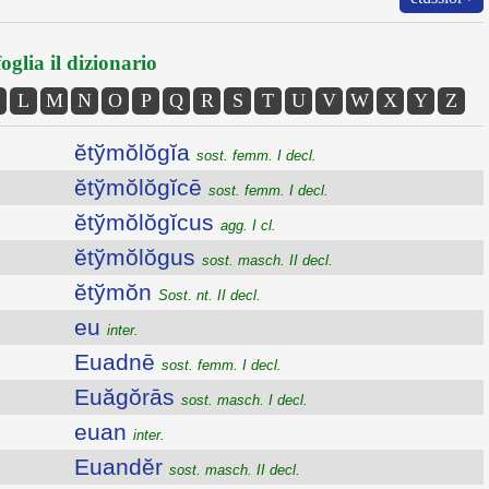
oglia il dizionario
L
M
N
O
P
Q
R
S
T
U
V
W
X
Y
Z
ĕtўmŏlŏgĭa
sost. femm. I decl.
ĕtўmŏlŏgĭcē
sost. femm. I decl.
ĕtўmŏlŏgĭcus
agg. I cl.
ĕtўmŏlŏgus
sost. masch. II decl.
ĕtўmŏn
Sost. nt. II decl.
eu
inter.
Euadnē
sost. femm. I decl.
Euăgŏrās
sost. masch. I decl.
euan
inter.
Euandĕr
sost. masch. II decl.