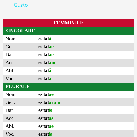
Gusto
FEMMINILE
SINGOLARE
Nom.
esitat
ă
Gen.
esitat
ae
Dat.
esitat
ae
Acc.
esitat
am
Abl.
esitat
ă
Voc.
esitat
ā
PLURALE
Nom.
esitat
ae
Gen.
esitat
ārum
Dat.
esitat
is
Acc.
esitat
as
Abl.
esitat
ae
Voc.
esitat
is