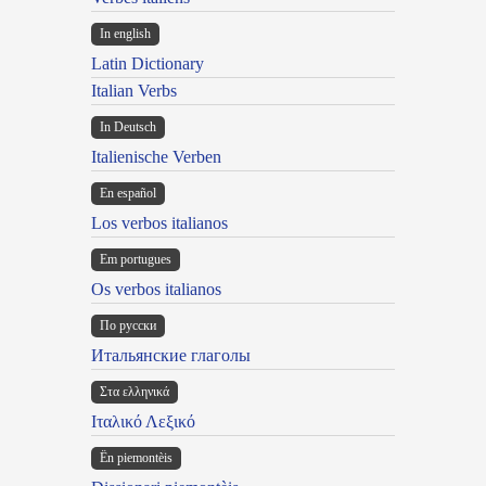
In english
Latin Dictionary
Italian Verbs
In Deutsch
Italienische Verben
En español
Los verbos italianos
Em portugues
Os verbos italianos
По русски
Итальянские глаголы
Στα ελληνικά
Ιταλικό Λεξικό
Ën piemontèis