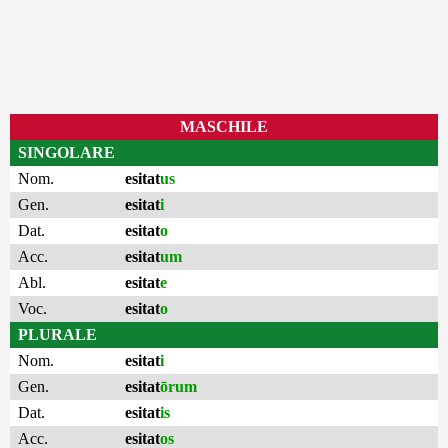
MASCHILE
SINGOLARE
Nom.
esitat
us
Gen.
esitat
i
Dat.
esitat
o
Acc.
esitat
um
Abl.
esitat
e
Voc.
esitat
o
PLURALE
Nom.
esitat
i
Gen.
esitat
ōrum
Dat.
esitat
is
Acc.
esitat
os