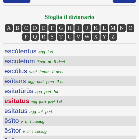
Sfoglia il dizionario
A
B
C
D
E
F
G
H
I
J
K
L
M
N
O
P
Q
R
S
T
U
V
W
X
Y
Z
escŭlentus
agg. I cl.
esculetum
Sost. nt. II decl.
escŭlus
sost. femm. II decl.
ēsĭtans
agg. part. pres. II cl.
esitatūrūs
agg. part. fut.
esitatus
agg. part. perf. I cl.
esitatus
agg. inf. perf.
ēsĭto
v. tr. I coniug.
ēsĭtor
v. tr. I coniug.