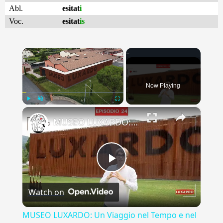
Abl.
esitat
i
Voc.
esitat
is
×
Now Playing
×
Play
Unmute
Fullscreen
MUSEO LUXARDO: Un Viaggio nel Tempo e nel Gusto
Play
Watch on
Video
MUSEO LUXARDO: Un Viaggio nel Tempo e nel