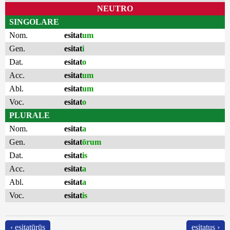
NEUTRO
SINGOLARE
Nom.
esitat
um
Gen.
esitat
i
Dat.
esitat
o
Acc.
esitat
um
Abl.
esitat
um
Voc.
esitat
o
PLURALE
Nom.
esitat
a
Gen.
esitat
ōrum
Dat.
esitat
is
Acc.
esitat
a
Abl.
esitat
a
Voc.
esitat
is
‹ esitatūrūs
esitatus ›