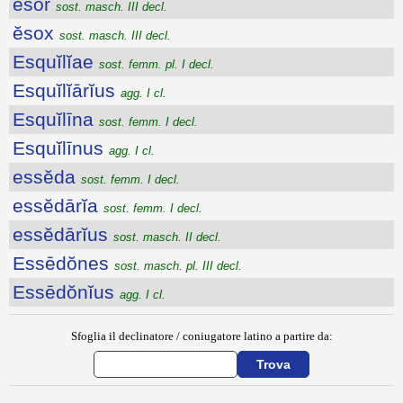
ēsŏr
sost. masch. III decl.
ĕsox
sost. masch. III decl.
Esquĭlĭae
sost. femm. pl. I decl.
Esquĭlĭārĭus
agg. I cl.
Esquĭlīna
sost. femm. I decl.
Esquĭlīnus
agg. I cl.
essĕda
sost. femm. I decl.
essĕdārĭa
sost. femm. I decl.
essĕdārĭus
sost. masch. II decl.
Essēdŏnes
sost. masch. pl. III decl.
Essēdŏnĭus
agg. I cl.
Sfoglia il declinatore / coniugatore latino a partire da: