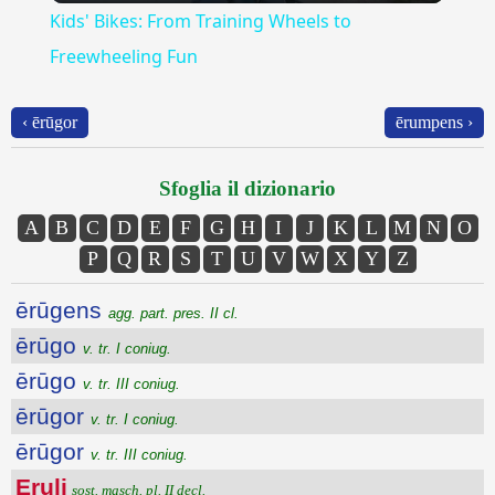
Kids' Bikes: From Training Wheels to
Freewheeling Fun
‹ ērūgor
ērumpens ›
Sfoglia il dizionario
A
B
C
D
E
F
G
H
I
J
K
L
M
N
O
P
Q
R
S
T
U
V
W
X
Y
Z
ērūgens
agg. part. pres. II cl.
ērūgo
v. tr. I coniug.
ērūgo
v. tr. III coniug.
ērūgor
v. tr. I coniug.
ērūgor
v. tr. III coniug.
Eruli
sost. masch. pl. II decl.