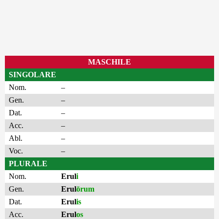
MASCHILE
SINGOLARE
Nom.
–
Gen.
–
Dat.
–
Acc.
–
Abl.
–
Voc.
–
PLURALE
Nom.
Erul
i
Gen.
Erul
ōrum
Dat.
Erul
is
Acc.
Erul
os