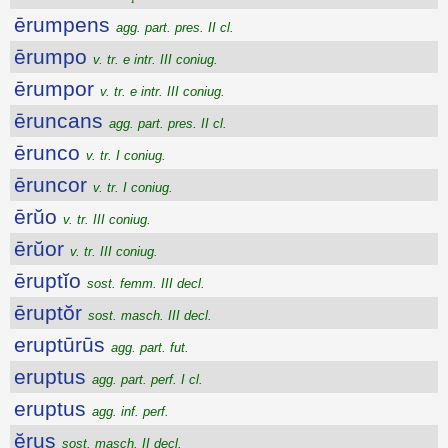
ērumpens
agg. part. pres. II cl.
ērumpo
v. tr. e intr. III coniug.
ērumpor
v. tr. e intr. III coniug.
ēruncans
agg. part. pres. II cl.
ērunco
v. tr. I coniug.
ēruncor
v. tr. I coniug.
ērŭo
v. tr. III coniug.
ērŭor
v. tr. III coniug.
ēruptĭo
sost. femm. III decl.
ēruptŏr
sost. masch. III decl.
eruptūrūs
agg. part. fut.
eruptus
agg. part. perf. I cl.
eruptus
agg. inf. perf.
ĕrus
sost. masch. II decl.