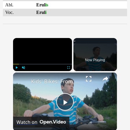
Abl.
Erul
is
Voc.
Erul
i
×
Now Playing
×
Play
Unmute
Fullscreen
Kids' Bikes: From Training Wheels to Freewheeling Fun
Play
Watch on
Video