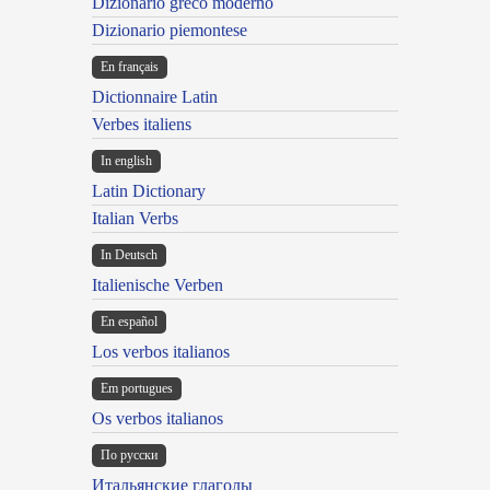
Dizionario greco moderno
Dizionario piemontese
En français
Dictionnaire Latin
Verbes italiens
In english
Latin Dictionary
Italian Verbs
In Deutsch
Italienische Verben
En español
Los verbos italianos
Em portugues
Os verbos italianos
По русски
Итальянские глаголы