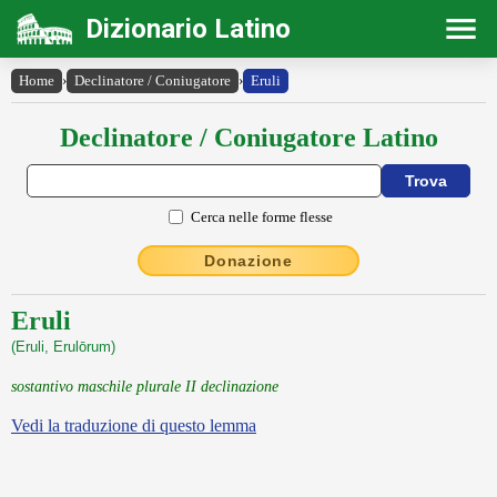
Dizionario Latino
Home
›
Declinatore / Coniugatore
›
Eruli
Declinatore / Coniugatore Latino
Cerca nelle forme flesse
Donazione
Eruli
(Eruli, Erulōrum)
sostantivo maschile plurale II declinazione
Vedi la traduzione di questo lemma